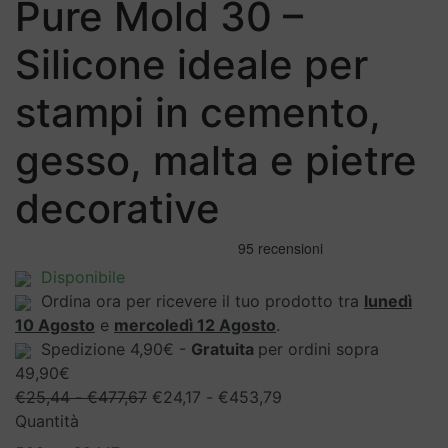
Pure Mold 30 –
Silicone ideale per
stampi in cemento,
gesso, malta e pietre
decorative
Disponibile
Ordina ora per ricevere il tuo prodotto tra
lunedì
10 Agosto
e
mercoledì 12 Agosto
.
Spedizione 4,90€ -
Gratuita
per ordini sopra
49,90€
Fascia
Fascia
€
25,44
-
€
477,67
€
24,17
-
€
453,79
di
di
Quantità
prezzo:
prezzo: