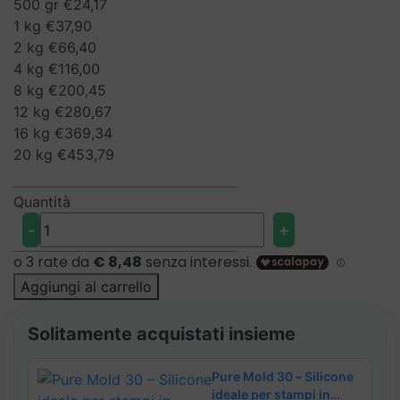
500 gr
€
24,17
da
da
1 kg
€
37,90
€25,44
€24,17
2 kg
€
66,40
a
a
4 kg
€
116,00
€477,67
€453,79
8 kg
€
200,45
12 kg
€
280,67
16 kg
€
369,34
20 kg
€
453,79
Quantità
Pure
-
+
Mold
30
–
Aggiungi al carrello
Silicone
ideale
Solitamente acquistati insieme
per
stampi
Pure Mold 30 – Silicone
in
ideale per stampi in