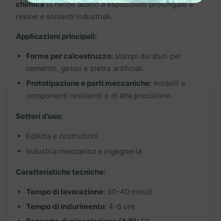
chimica
lo rende adatto a esposizioni prolungate a
resine e solventi industriali.
Applicazioni principali:
Forme per calcestruzzo:
stampi duraturi per
cemento, gesso e pietre artificiali.
Prototipazione e parti meccaniche:
modelli e
componenti resistenti e di alta precisione.
Settori d’uso:
Edilizia e costruzioni
Industria meccanica e ingegneria
Caratteristiche tecniche:
Tempo di lavorazione:
30-40 minuti
Tempo di indurimento:
4-6 ore