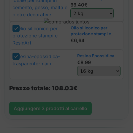
cemento, gesso, malta e
66.40€
cemento,
pietre decorative
gesso,
malta
e
Olio siliconico per
pietre
protezione stampi e
ResinArt
€
6,64
decorative
quantità
Resina Epossidica
€
8,99
Prezzo totale:
108.03€
Aggiungere
3
prodotti al carrello