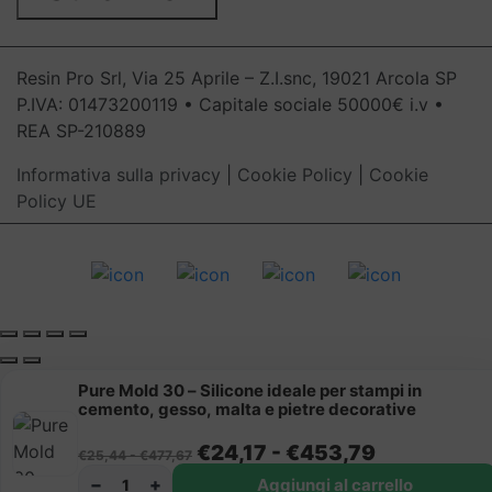
Resin Pro Srl, Via 25 Aprile – Z.I.snc, 19021 Arcola SP
P.IVA: 01473200119 • Capitale sociale 50000€ i.v •
REA SP-210889
Informativa sulla privacy
|
Cookie Policy
|
Cookie
Policy UE
Pure Mold 30 – Silicone ideale per stampi in
cemento, gesso, malta e pietre decorative
Fascia di prezzo: da €25,44 a €477,67
Fascia di p
€
24,17
-
€
453,79
€
25,44
-
€
477,67
−
+
Aggiungi al carrello
1