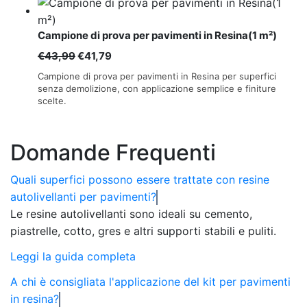
€318,60
a
Campione di prova per pavimenti in Resina(1 m²)
€3.352,98
Il
Il
€
43,99
€
41,79
prezzo
prezzo
Campione di prova per pavimenti in Resina per superfici
originale
attuale
senza demolizione, con applicazione semplice e finiture
scelte.
era:
è:
€43,99.
€41,79.
Domande Frequenti
Quali superfici possono essere trattate con resine
autolivellanti per pavimenti?
Le resine autolivellanti sono ideali su cemento,
piastrelle, cotto, gres e altri supporti stabili e puliti.
Leggi la guida completa
A chi è consigliata l'applicazione del kit per pavimenti
in resina?