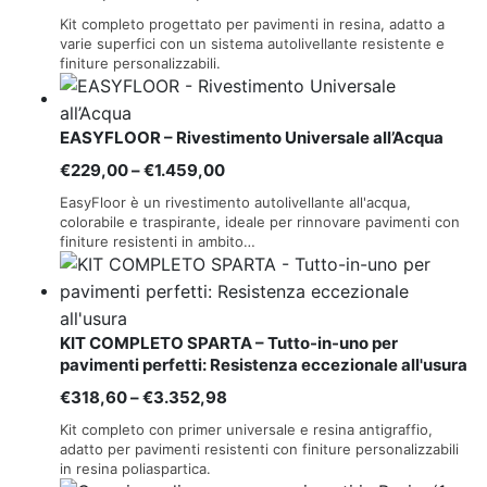
di
Kit completo progettato per pavimenti in resina, adatto a
prezzo:
varie superfici con un sistema autolivellante resistente e
finiture personalizzabili.
da
€269,80
a
EASYFLOOR – Rivestimento Universale all’Acqua
€3.110,00
Fascia
€
229,00
–
€
1.459,00
di
EasyFloor è un rivestimento autolivellante all'acqua,
prezzo:
colorabile e traspirante, ideale per rinnovare pavimenti con
finiture resistenti in ambito…
da
€229,00
a
€1.459,00
KIT COMPLETO SPARTA – Tutto-in-uno per
pavimenti perfetti: Resistenza eccezionale all'usura
Fascia
€
318,60
–
€
3.352,98
di
Kit completo con primer universale e resina antigraffio,
prezzo:
adatto per pavimenti resistenti con finiture personalizzabili
in resina poliaspartica.
da