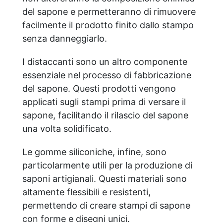
Assolutamente no. Ci impegniamo in una
del sapone e permetteranno di rimuovere
produzione etica e non testiamo
facilmente il prodotto finito dallo stampo
nessuno dei nostri prodotti sugli animali.
La glicerina che utilizzate deriva da fonti
senza danneggiarlo.
vegetali? Sì, la glicerina che utilizziamo è
derivata dall'olio di colza, garantendo un
I distaccanti sono un altro componente
prodotto di origine totalmente vegetale.
essenziale nel processo di fabbricazione
I vostri prodotti sono liberi da SLS? Sì,
del sapone. Questi prodotti vengono
tutti i nostri prodotti sono
completamente privi di SLS. Ci
applicati sugli stampi prima di versare il
assicuriamo di fornire ingredienti delicati
sapone, facilitando il rilascio del sapone
e sicuri per la pelle. Quali basi sono
una volta solidificato.
adatte per vegani? Tutte le nostre basi
sono vegane, ad eccezione della base al
Latte di Capra che contiene ingredienti
Le gomme siliconiche, infine, sono
di origine animale. Gli derivati dell'olio di
particolarmente utili per la produzione di
cocco che usate provengono da fonti
saponi artigianali. Questi materiali sono
sostenibili? Non ci è possibile garantire
altamente flessibili e resistenti,
che ogni singolo ingrediente provenga
da fonti certificatamente sostenibili, ma
permettendo di creare stampi di sapone
siamo costantemente al lavoro con i
con forme e disegni unici.