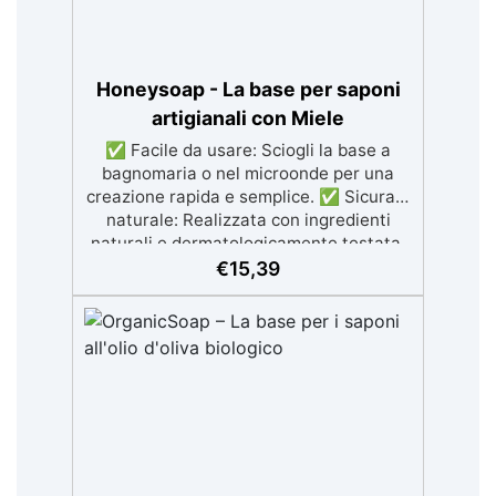
Honeysoap - La base per saponi
artigianali con Miele
✅ Facile da usare: Sciogli la base a
bagnomaria o nel microonde per una
creazione rapida e semplice. ✅ Sicura e
naturale: Realizzata con ingredienti
naturali e dermatologicamente testata,
delicata sulla pelle. ✅ Arricchita con
€
15,39
miele: Nutriente e idratante, per una
pelle morbida e curata. ✅
Personalizzazione facile: Aggiungi
coloranti e fragranze per creare saponi
unici e originali. ✅ Duratura: La formula
speciale garantisce che i saponi
mantengano la loro bellezza nel tempo.