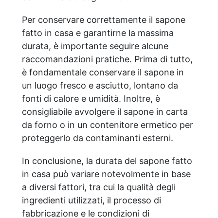
nostri fornitori alla ricerca di nuove
soluzioni sostenibili, per ridurre ancora
Per conservare correttamente il sapone
di più l’impatto ambientale dei prodotti,
per un consumo sostenibile. Da quali
fatto in casa e garantirne la massima
fonti deriva la vostra glicerina? La nostra
durata, è importante seguire alcune
glicerina è derivata dall'olio di colza,
raccomandazioni pratiche. Prima di tutto,
garantendo un'origine naturale e
è fondamentale conservare il sapone in
vegetale ed a minor impatto ambientale
rispetto alla glicerina ottenuta da grassi
un luogo fresco e asciutto, lontano da
animali. Documenti di Sicurezza (SDS)
fonti di calore e umidità. Inoltre, è
Test Dermatologico
consigliabile avvolgere il sapone in carta
da forno o in un contenitore ermetico per
proteggerlo da contaminanti esterni.
In conclusione, la durata del sapone fatto
in casa può variare notevolmente in base
a diversi fattori, tra cui la qualità degli
ingredienti utilizzati, il processo di
fabbricazione e le condizioni di