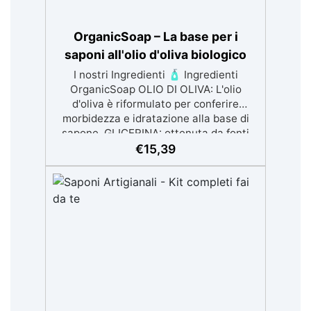
OrganicSoap – La base per i
saponi all'olio d'oliva biologico
I nostri Ingredienti 🧴 Ingredienti
OrganicSoap OLIO DI OLIVA: L'olio
d'oliva è riformulato per conferire
morbidezza e idratazione alla base di
sapone. GLICERINA: ottenuta da fonti
sostenibili come l’Olio di Colza, è un
€
15,39
umettante, ovvero trattiene l'umidità.
Nel sapone, è ottimo perché aiuta a
trattenere l'umidità vicino alla pelle,
rendendo il sapone idratante.
PROPILENEGLICOLO (PG): usato sia
sanificanti delle mani e come eccipiente
per pastiglie mediche, nella cosmesi è
considerato un ottimo umettante, che
significa che trasporta ingredienti a
base d'acqua garantendo idratazione e
protezione alla pelle. SORBITOLO: è un