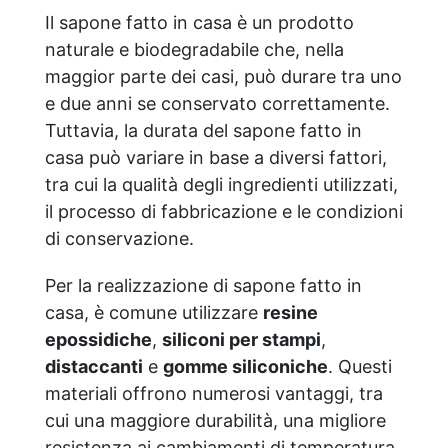
spaone efficace anche in acque “dure”
Il sapone fatto in casa è un prodotto
(con alta presenza di metalli). OSSIDO
DI TITANIO: è un minerale naturale usato
naturale e biodegradabile che, nella
in cosmetica. Si presenta come una
maggior parte dei casi, può durare tra uno
polvere bianca, molto presente in natura
e due anni se conservato correttamente.
(in forme cristalline) Possiede un elevato
indice di rifrazione ed è in grado di
Tuttavia, la durata del sapone fatto in
assorbire, riflettere e disperdere la luce
casa può variare in base a diversi fattori,
solare, per questo motivo viene
tra cui la qualità degli ingredienti utilizzati,
impiegato in prodotti solari. Rispetto ai
il processo di fabbricazione e le condizioni
diffusissimi filtri chimici, quelli fisici sono
più sostenibili per l’ambiente.
di conservazione.
SCIROPPO DI ZUCCHERO
(SACCAROSIO): contribuisce a
Per la realizzazione di sapone fatto in
aumentare la trasparenza e produce una
casa, è comune utilizzare
resine
schiuma leggera e spumeggiante.
epossidiche
TIOSOLFATO DI SODIO: stabilizzatore
,
siliconi per stampi
,
della vaniglia. SILICE: presente nell’orzo,
distaccanti
e
gomme siliconiche
. Questi
nella soia, nell’avena, nella barbabietola,
materiali offrono numerosi vantaggi, tra
nei cereali integrali, nelle radici e in erbe
cui una maggiore durabilità, una migliore
come l’ortica e la borragine, viene usato
in cosmesi per aumentare la viscosità
resistenza ai cambiamenti di temperatura