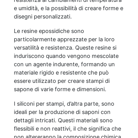
della base del sapone. Domande e
e umidità, e la possibilità di creare forme e
risposte ❔❕ I vostri prodotti sono
disegni personalizzati.
senza glutine? Sì, tutti i nostri prodotti
sono completamente senza glutine,
Le resine epossidiche sono
garantendo la sicurezza per chi è
sensibile o intollerante. Utilizzate olio di
particolarmente apprezzate per la loro
palma nei vostri prodotti? No, tutti i
versatilità e resistenza. Queste resine si
nostri prodotti sono totalmente privi di
induriscono quando vengono mescolate
olio di palma. Ci impegniamo a offrire
alternative sostenibili, come l'olio di
con un agente indurente, formando un
cocco. I vostri saponi contengono Soda
materiale rigido e resistente che può
Caustica ? Ovviamente: la soda caustica
essere utilizzato per creare stampi di
(o prodotti simili) è usata nei saponi, sia
sapone di varie forme e dimensioni.
artigianali che industriali; ma la base del
sapone non contiene Soda Caustica in
forma libera. Esso agisce come agente di
I siliconi per stampi, d’altra parte, sono
saponificazione, reagendo a acidi grassi
ideali per la produzione di saponi con
(per esempio olio di oliva od olio di
dettagli intricati. Questi materiali sono
cocco), un processo in uso da secoli, che
è la base dei saponi artigianali e non.
flessibili e non reattivi, il che significa che
Effettuate test sugli animali?
non altereranno la composizione chimica