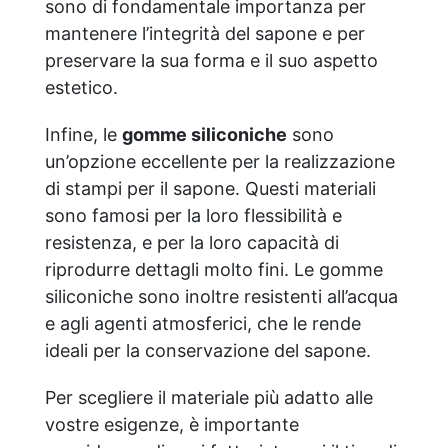
contiene ingredienti di origine animale. Gli
sono di fondamentale importanza per
derivati dell'olio di cocco che usate
mantenere l’integrità del sapone e per
provengono da fonti sostenibili? Non ci è
preservare la sua forma e il suo aspetto
possibile garantire che ogni singolo
estetico.
ingrediente provenga da fonti
certificatamente sostenibili, ma siamo
costantemente al lavoro con i nostri
Infine, le
gomme siliconiche
sono
fornitori alla ricerca di nuove soluzioni
un’opzione eccellente per la realizzazione
sostenibili, per ridurre ancora di più
di stampi per il sapone. Questi materiali
l’impatto ambientale dei prodotti, per un
consumo sostenibile. Da quali fonti deriva
sono famosi per la loro flessibilità e
la vostra glicerina? La nostra glicerina è
resistenza, e per la loro capacità di
derivata dall'olio di colza, garantendo
riprodurre dettagli molto fini. Le gomme
un'origine naturale e vegetale ed a minor
siliconiche sono inoltre resistenti all’acqua
impatto ambientale rispetto alla glicerina
ottenuta da grassi animali. Documenti di
e agli agenti atmosferici, che le rende
Sicurezza (SDS) Test Dermatologico
ideali per la conservazione del sapone.
Per scegliere il materiale più adatto alle
vostre esigenze, è importante