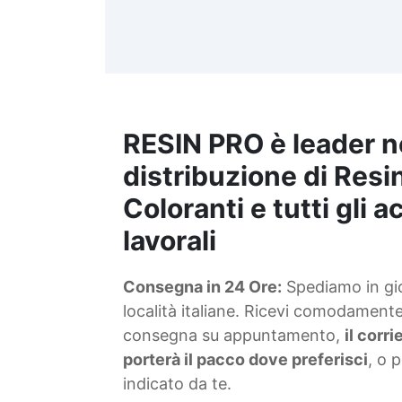
d
t
m
RESIN PRO è leader n
S
f
distribuzione di Resin
Coloranti e tutti gli 
T
lavorali
s
Consegna in 24 Ore:
Spediamo in gior
d
località italiane. Ricevi comodamente 
consegna su appuntamento,
il corr
porterà il pacco dove preferisci
, o 
indicato da te.