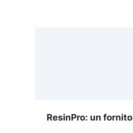
4
>
(
≤
f
ResinPro: un fornito
R