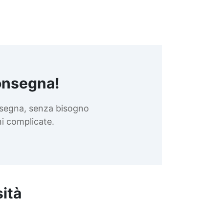
onsegna!
nsegna, senza bisogno
oni complicate.
sità