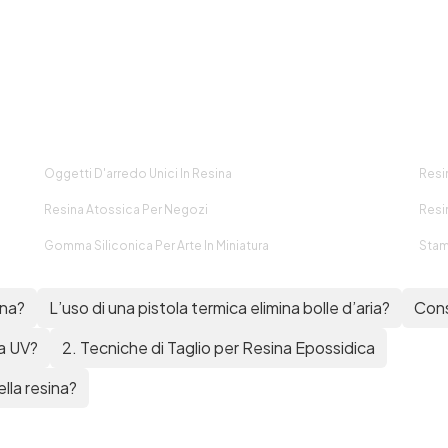
Oggetti D'arredo Unici In Resina
Resi
Resina Atossica Per Negozi
Resi
Gomma Siliconica Per Arte In Miniatura
Stam
ina?
L’uso di una pistola termica elimina bolle d’aria?
Cons
na UV?
2. Tecniche di Taglio per Resina Epossidica
lla resina?