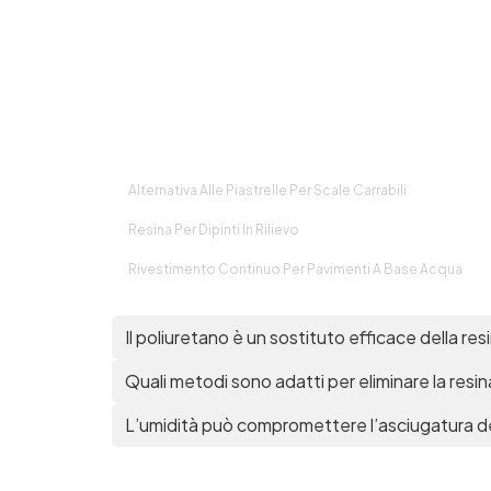
Alternativa Alle Piastrelle Per Scale Carrabili
Resina Per Dipinti In Rilievo
Rivestimento Continuo Per Pavimenti A Base Acqua
Il poliuretano è un sostituto efficace della res
Quali metodi sono adatti per eliminare la resi
L’umidità può compromettere l’asciugatura de