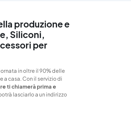
professionale per garantire
rotezione e resistenza in una
vasta gamma di applicazioni
industriali e decorative.
ella produzione e
e, Siliconi,
ccessori per
rnata in oltre il 90% delle
 a casa. Con il servizio di
iere ti chiamerà prima e
 potrà lasciarlo a un indirizzo