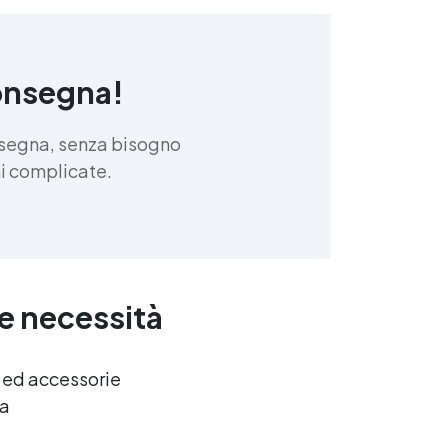
onsegna!
nsegna, senza bisogno
oni complicate.
ue necessità
e ed accessorie
ca