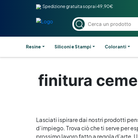
Spedizione gratuita sopra i 49,90€
Resine
Siliconi e Stampi
Coloranti
finitura ceme
Lasciati ispirare dai nostri prodotti pen
d’impiego. Trova ciò che ti serve per esp
prossimo lavoro fatto a regola d’arte. Un