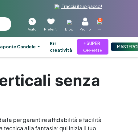
Traccia il tuo pacco!
0
Aiuto
Preferiti
Blog
Profilo
—
⚡ SUPER
kit
aponi e Candele
MASTERC
creatività
OFFERTE
erticali senza
iata per garantire affidabilità e facilità
tecnica alla fantasia: qui inizia il tuo