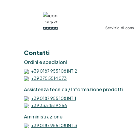
Trustpilot
Servizio di con
Contatti
Ordini e spedizioni
+39 0187 955 108 INT.2
+39 375 5514 073
Assistenza tecnica / Informazione prodotti
+39 0187 955 108 INT.1
+39 333 4819 266
Amministrazione
+39 0187 955 108 INT.3