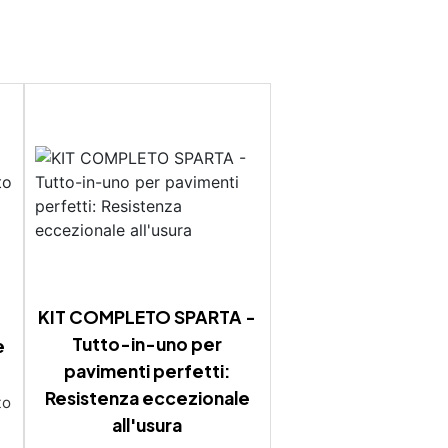
KIT COMPLETO SPARTA -
Tutto-in-uno per
e
pavimenti perfetti:
Resistenza eccezionale
de per pavimenti Resina epossidica pavimento Resina autolivellante per pavimenti fai da te Resine epossidiche per pavimenti Resina bicomponente per pavimenti Resina epossidica per pavimenti in cemento Resina da pavimento Resina fai da te pavimenti Resina per pavimenti Resine x pavimenti Resina per parquet Resina bianca per pavimenti Resina per pavimenti industriali Resina epossidica per pavimenti interni Resina per pavimenti bologna Resine per pavimenti bologna Resine epossidiche
all'usura