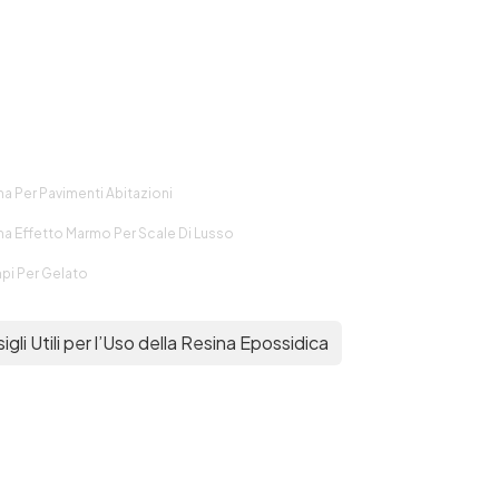
na Per Pavimenti Abitazioni
na Effetto Marmo Per Scale Di Lusso
pi Per Gelato
igli Utili per l’Uso della Resina Epossidica