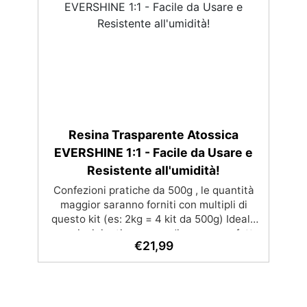
superficie lucida e brillante
Resina Trasparente Atossica
EVERSHINE 1:1 - Facile da Usare e
Resistente all'umidità!
Confezioni pratiche da 500g , le quantità
maggior saranno forniti con multipli di
questo kit (es: 2kg = 4 kit da 500g) Ideale
per principianti: a prova di errore, perfetta
€
21,99
per chi inizia. Sempre lucida: garantisce
una finitura brillante e uniforme in ogni
condizione. Facilissima da usare: rapporto
di miscelazione intuitivo basta mescolare i
2 componenti in parti uguali Versatile e