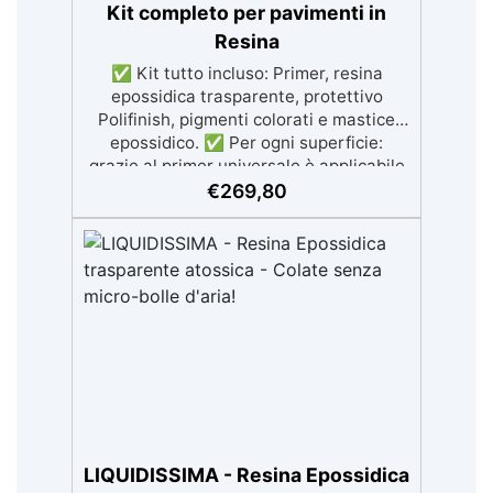
Kit completo per pavimenti in
Resina
✅ Kit tutto incluso: Primer, resina
epossidica trasparente, protettivo
Polifinish, pigmenti colorati e mastice
epossidico. ✅ Per ogni superficie:
grazie al primer universale è applicabile
sia su calcestruzzo, piastrelle e superfici
€
269,80
irregolari o danneggiate. ✅ Facile da
applicare: Video Guida completa inclusa,
3 semplici passaggi, dalla preparazione
della superficie alla finitura protettiva
antigraffio. ✅ Risultati professionali:
Sistema autolivellante, resistente ai
raggi UV, duraturo e con finitura lucida o
satinata. ✅ Personalizzabile:
Disponibile in kit per metrature da 2m² a
100m², con una vasta gamma di pigmenti
selezionabili.
LIQUIDISSIMA - Resina Epossidica