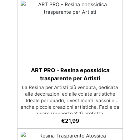
per eliminare bolle d'aria e ottenere finiture
lisce. Sicura, atossica, BPA/VOC free e
certificata per il contatto prolungato con la
pelle.
ART PRO - Resina epossidica
trasparente per Artisti
La Resina per Artisti più venduta, dedicata
alle decorazioni ed alle colate artistiche
Ideale per quadri, rivestimenti, vassoi e
anche piccole creazioni artistiche. Facile da
usare (rapporto 3:2) protetta
dall’ingiallimento grazie agli speciali filtri
€
21,99
UV Formula densa : non cola via,
mantenendo i design precisi e puliti.
Indurisce in 12-24h garantendo una