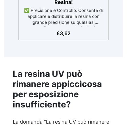
Resina!
✅ Precisione e Controllo: Consente di
applicare e distribuire la resina con
grande precisione su qualsiasi
superficie, garantendo risultati
€
3,62
impeccabili. ✅ Crea Effetti Unici: Ideale
per sperimentare con colori e sfumature,
creando motivi e disegni straordinari. ✅
Facile da Pulire: Realizzata in plastica di
alta qualità, la resina indurita si rimuove
facilmente senza residui. ✅ Versatilità
d'Uso: Adatta a una vasta gamma di
La resina UV può
progetti, da opere d'arte a gioielli e
rimanere appiccicosa
decorazioni. ✅ Design Ergonomico:
Forma rettangolare che offre un
per esposizione
controllo ottimale per applicare la resina
in modo uniforme e preciso.
insufficiente?
La domanda “La resina UV può rimanere