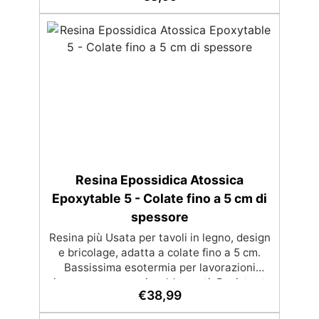
Bassa viscosità e formula anti-bolle per
risultati impeccabili, perfetti per colate di
stampi e inglobamenti Certificata Atossica
post catalisi per contatto con la pelle, BPA
free e VoC Free
Resina Epossidica Atossica
Epoxytable 5 - Colate fino a 5 cm di
spessore
Resina più Usata per tavoli in legno, design
e bricolage, adatta a colate fino a 5 cm.
Bassissima esotermia per lavorazioni
sicure e senza surriscaldamenti. Resistente
€
38,99
a graffi e ingiallimento grazie ai filtri UV e
all'alta qualità meccanica. Bassa viscosità