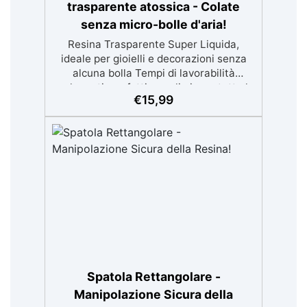
trasparente atossica - Colate
senza micro-bolle d'aria!
Resina Trasparente Super Liquida,
ideale per gioielli e decorazioni senza
alcuna bolla Tempi di lavorabilità
prolungati, perfetti per eliminare tutte le
€
15,99
microbolle Trasparente, resistente
all'ingiallimento per colate da 2mm fino a
2 cm, minimizzando le bolle d'aria per
risultati impeccabili. Compatibile con
coloranti in pasta o polvere,
permettendo personalizzazioni uniche
Sicura, BPA Free, inodore e certificata
atossica post-catalisi, perfetta per
creazioni destinate al contatto diretto
con la pelle.
Spatola Rettangolare -
Manipolazione Sicura della