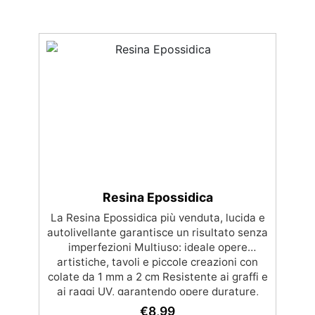
Resina Epossidica
La Resina Epossidica più venduta, lucida e
autolivellante garantisce un risultato senza
imperfezioni Multiuso: ideale opere
artistiche, tavoli e piccole creazioni con
colate da 1 mm a 2 cm Resistente ai graffi e
ai raggi UV, garantendo opere durature,
vibranti e senza ingiallimenti nel tempo
€
8,99