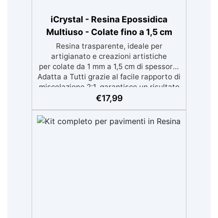
iCrystal - Resina Epossidica
Multiuso - Colate fino a 1,5 cm
Resina trasparente, ideale per
artigianato e creazioni artistiche
per colate da 1 mm a 1,5 cm di spessore.
Adatta a Tutti grazie al facile rapporto di
miscelazione 2:1, garantisce un risultato
senza imperfezioni Bassa viscosità per
€
17,99
colate senza bolle, compatibile con
legno, silicone, vetro, metallo e altri
materiali. Certificata post-catalisi
atossica e sicura per il contatto con la
pelle, Bpa Free e senza Solventi (Voc
Free) Superficie lucida, autolivellante e
con filtri UV anti-ingiallimento per una
finitura durevole e brillante.