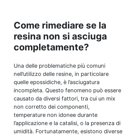
creativa: adatta per colate, rivestimenti e
colorabile a piacere. Resistente :
lucentezza duratura e alta resistenza a
Come rimediare se la
graffi e umidità.
resina non si asciuga
completamente?
Una delle problematiche più comuni
nell’utilizzo delle resine, in particolare
quelle epossidiche, è l’asciugatura
incompleta. Questo fenomeno può essere
causato da diversi fattori, tra cui un mix
non corretto dei componenti,
temperature non idonee durante
l’applicazione e la catalisi, o la presenza di
umidità. Fortunatamente, esistono diverse