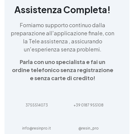
liquida Resina uv come si usa Resina trasparente
Assistenza Completa!
per marmo Autolivellante resina Resina plastica
Resina cristallina Resina liquida Resina acrilica
Forniamo supporto continuo dalla
Resina che materiale è Resina uv La resina
Resina opaca Resina decorativa Resina 3d
preparazione all'applicazione finale, con
Resina líquida Resina alta temperatura Resina
la Tele assistenza , assicurando
per alte temperature Kit resina Resina siliconica
un'esperienza senza problemi.
Resina metacrilica See all articles →
Parla con uno specialista e fai un
ordine telefonico senza registrazione
e senza carte di credito!
3755514073
+39 0187 955108
info@resinpro.it
@resin_pro