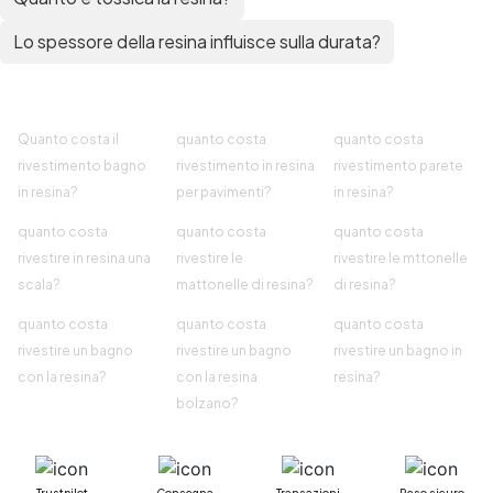
Lo spessore della resina influisce sulla durata?
Quanto costa il
quanto costa
quanto costa
rivestimento bagno
rivestimento in resina
rivestimento parete
in resina?
per pavimenti?
in resina?
quanto costa
quanto costa
quanto costa
rivestire in resina una
rivestire le
rivestire le mttonelle
scala?
mattonelle di resina?
di resina?
quanto costa
quanto costa
quanto costa
rivestire un bagno
rivestire un bagno
rivestire un bagno in
con la resina?
con la resina
resina?
bolzano?