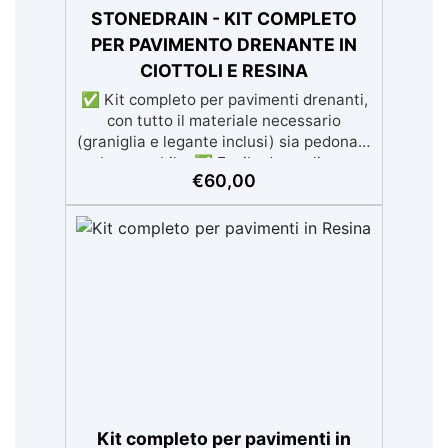
STONEDRAIN - KIT COMPLETO
PER PAVIMENTO DRENANTE IN
CIOTTOLI E RESINA
✅ Kit completo per pavimenti drenanti,
con tutto il materiale necessario
(graniglia e legante inclusi) sia pedonale
che carrabile. ✅ Facile da applicare:
€
60,00
istruzioni dettagliate per risultati
impeccabili, senza bisogno di
esperienza, con assistenza
video/telefonica gratuita ✅ Economico e
Veloce: rinnova le superfici con una
spesa minima, evitando costosi lavori di
ripristino, in appena 24h ✅ Versatile e
personalizzabile: adatto a cemento,
calcestruzzo, vecchie pavimentazioni e
terra battuta (previa consulenza). ✅
Resine resistenti nel tempo: le resine ad
alta tecnologia garantiscono resistenza
all'usura e stabilità del colore negli anni
Kit completo per pavimenti in