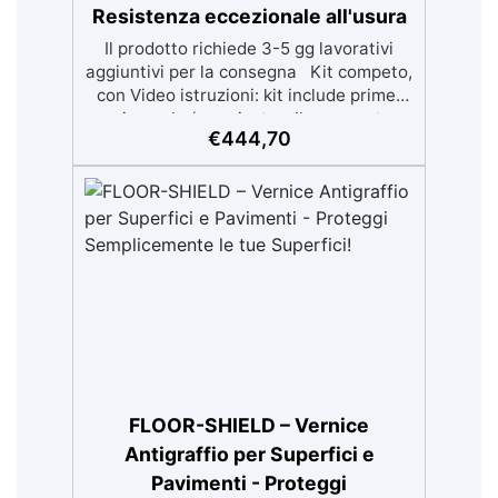
Resistenza eccezionale all'usura
Il prodotto richiede 3-5 gg lavorativi
aggiuntivi per la consegna Kit competo,
con Video istruzioni: kit include primer
universale (per piasterelle, cemento,
€
444,70
microcemento) resina rivestimento
antigraffio, pronto all'uso! Massima
resistenza all'usura: il sistema
poliaspartico SPARTA offre una
protezione eccezionale contro graffi,
agenti chimici e carichi pesanti, ideale
per ambienti ad alto traffico.​
Applicazione rapida e semplice: la
formulazione ad asciugatura veloce
consente di completare l'intero processo
in un solo giorno, anche per utenti non
professionisti.​ Finitura estetica
personalizzabile: inclusi paillettes
FLOOR-SHIELD – Vernice
decorativi per creare pavimenti con
Antigraffio per Superfici e
effetti unici e brillanti.​​ Versatilità d'uso:
Pavimenti - Proteggi
adatto per professionisti, hobbisti e