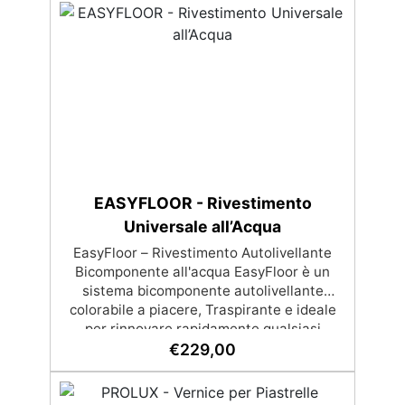
consigliamo di acquistare una quantità
sufficiente per l’applicazione di almeno due
mani. ✅ Resina metacrilica
monocomponente per consolidare e
proteggere pavimenti in cemento e
calcestruzzo ✅ Penetrazione profonda
grazie alla bassa viscosità, aumentando
resistenza meccanica e chimica ✅ Finitura
lucida che ravviva il colore, protegge
dall'umidità, raggi UV e rende la superficie
EASYFLOOR - Rivestimento
antipolvere ✅ Facile applicazione con
rullo, asciugatura in meno di 12 ore per una
Universale all’Acqua
protezione rapida e duratura ✅ Ideale per
EasyFloor – Rivestimento Autolivellante
garage, cortili, magazzini e piazzali,
Bicomponente all'acqua EasyFloor è un
resistente a temperature estreme e agenti
sistema bicomponente autolivellante
chimici
colorabile a piacere, Traspirante e ideale
per rinnovare rapidamente qualsiasi
pavimento con una finitura resistente,
€
229,00
uniforme e personalizzabile. Si applica
facilmente a rullo e aderisce anche su
superfici difficili anche verticali. Riempie