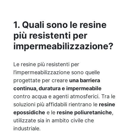
classiche. ✅ Finitura versatile e
personalizzabile: Disponibile in qualsiasi
colore, con finitura lucida o satinata.
1. Quali sono le resine
Coprente in una singola passata. ✅
Universale: Perfetta per pavimentazioni ,
più resistenti per
parcheggi esterni, magazzini e , oltre a
rivestimenti su acciaio opportunamente
impermeabilizzazione?
preparato. ✅ Conformità e sicurezza:
Conforme al Regolamento Europeo EU no.
305/2011 - Regolamento Europeo EU no.
Le resine più resistenti per
574/2014 - Marcatura CE secondo EN
l’impermeabilizzazione sono quelle
1504-2 e relativa Dichiarazione di
progettate per creare
una barriera
Prestazione (DoP) ✅ Facile da Usare,
miscela i 2 componenti (2 : 1) comodamente
continua, duratura e impermeabile
predosati
contro acqua e agenti atmosferici. Tra le
soluzioni più affidabili rientrano le
resine
epossidiche
e le
resine poliuretaniche
,
utilizzate sia in ambito civile che
industriale.