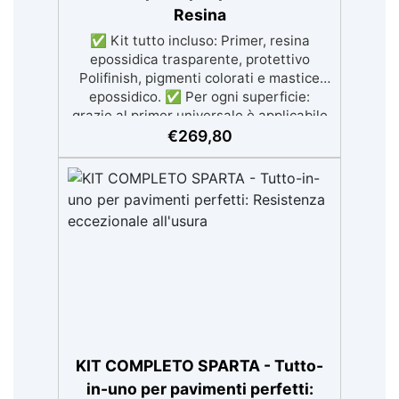
Resina
✅ Kit tutto incluso: Primer, resina
epossidica trasparente, protettivo
Polifinish, pigmenti colorati e mastice
epossidico. ✅ Per ogni superficie:
grazie al primer universale è applicabile
sia su calcestruzzo, piastrelle e superfici
€
269,80
irregolari o danneggiate. ✅ Facile da
applicare: Video Guida completa inclusa,
3 semplici passaggi, dalla preparazione
della superficie alla finitura protettiva
antigraffio. ✅ Risultati professionali:
Sistema autolivellante, resistente ai
raggi UV, duraturo e con finitura lucida o
satinata. ✅ Personalizzabile:
Disponibile in kit per metrature da 2m² a
100m², con una vasta gamma di pigmenti
selezionabili.
KIT COMPLETO SPARTA - Tutto-
in-uno per pavimenti perfetti: