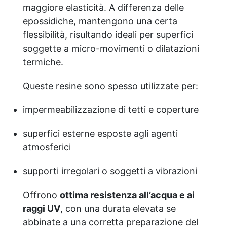
maggiore elasticità. A differenza delle
e può essere ripristinata con una mano
di prodotto anche dopo un anno.
epossidiche, mantengono una certa
flessibilità, risultando ideali per superfici
soggette a micro-movimenti o dilatazioni
termiche.
Queste resine sono spesso utilizzate per:
impermeabilizzazione di tetti e coperture
superfici esterne esposte agli agenti
atmosferici
supporti irregolari o soggetti a vibrazioni
Offrono
ottima resistenza all’acqua e ai
raggi UV
, con una durata elevata se
abbinate a una corretta preparazione del