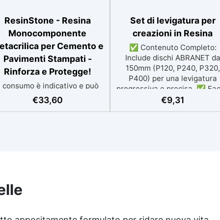
ResinStone - Resina
Set di levigatura per
Monocomponente
creazioni in Resina
etacrilica per Cemento e
✅ Contenuto Completo:
Include dischi ABRANET d
Pavimenti Stampati -
150mm (P120, P240, P320,
Rinforza e Protegge!
P400) per una levigatura
l consumo è indicativo e può
progressiva e precisa. ✅ Fac
variare in base al grado di
da Usare: Inizia con la gran
€
33,60
€
9,31
assorbimento della
bassa (P120) per rimuover
superficie.Più la superficie è
imperfezioni e passa
ssorbente, maggiore sarà la
progressivamente a grane p
quantità di prodotto
fini per una finitura omogene
necessaria.Per un risultato
✅ Tecnologia Avanzata: I dis
ottimale, consigliamo di
retati favoriscono l'aspirazi
acquistare una quantità
della polvere, garantendo u
fficiente per l’applicazione di
ambiente di lavoro pulito e 
elle
almeno due mani. ✅ Resina
finitura perfetta. ✅ Finitur
etacrilica monocomponente
Luminosa: Dopo l'uso dei disc
er consolidare e proteggere
puoi lucidare con Gelcoat 
dotto appositamente formulato per ridare nuova vita
pavimenti in cemento e