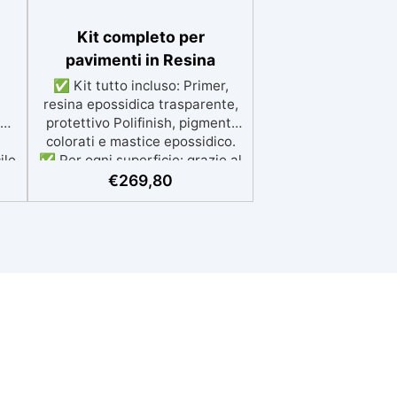
Kit completo per
pavimenti in Resina
✅ Kit tutto incluso: Primer,
a
resina epossidica trasparente,
protettivo Polifinish, pigmenti
colorati e mastice epossidico.
ile
✅ Per ogni superficie: grazie al
a
primer universale è applicabile
€
269,80
e
sia su calcestruzzo, piastrelle e
superfici irregolari o
iù
danneggiate. ✅ Facile da
a.
applicare: Video Guida completa
chi
inclusa, 3 semplici passaggi,
one
dalla preparazione della
n
superficie alla finitura
una
protettiva antigraffio. ✅
a
Risultati professionali: Sistema
hi,
autolivellante, resistente ai
3M
raggi UV, duraturo e con finitura