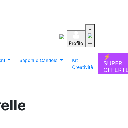
0
Profilo
—
Aiuto
Preferiti
Blog
⚡
nti
Saponi e Candele
Kit
SUPER
Creatività
OFFERT
elle