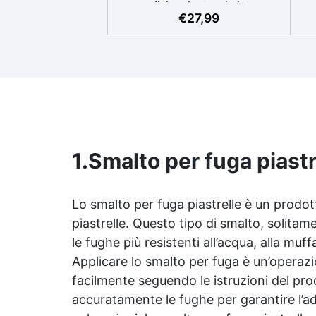
superfici resinate, sia interne
€
27,99
che esterne. ✅ Resistente e
ac
durevole: Offre resistenza agli
agenti atmosferici, raggi UV,
min
umidità, abrasione e detergenti
aggressivi. ✅ Finitura satinata
ef
ed estetica elegante: Disponibile
in colori RAL e NCS su richiesta,
con una finitura traspirante e
resistente. ✅ Facile
applicazione e manutenzione:
1.
Smalto per fuga piastr
Monocomponente, si applica
facilmente e garantisce una
pulizia semplice e duratura. ✅
Lo smalto per fuga piastrelle è un prodot
Certificato per sicurezza:
piastrelle. Questo tipo di smalto, solitam
Conforme alle normative HACCP
le fughe più resistenti all’acqua, alla mu
e marcatura CE secondo EN
1504-2, ideale anche per
Applicare lo smalto per fuga è un’operaz
ambienti con alimenti.
facilmente seguendo le istruzioni del pro
accuratamente le fughe per garantire l’ad