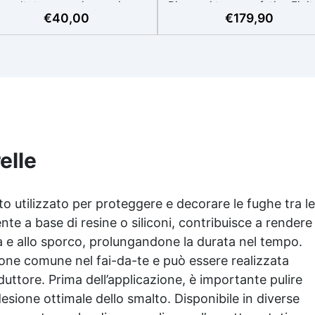
smaltata, ceramica, resine
Risparmi tempo e fatica Finit
€
40,00
€
179,90
riliche, acciaio smaltato) Alto
liscia e impermeabile: aspet
potere coprente: copertura
professionale anche fai-da-
ima garantita al 98% Finitura
Compatibile con più support
perfetta Risultato uniforme,
nessun bisogno di primer U
fetto simil ceramica Lavabile
privato, risultato pro Ideal
Aspetto satinato
anche per chi non è un espe
elle
to utilizzato per proteggere e decorare le fughe tra le
ente a base di resine o siliconi, contribuisce a rendere
ffa e allo sporco, prolungandone la durata nel tempo.
ione comune nel fai-da-te e può essere realizzata
duttore. Prima dell’applicazione, è importante pulire
esione ottimale dello smalto. Disponibile in diverse