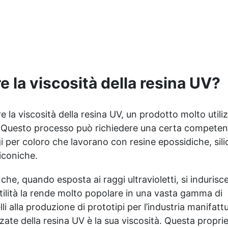
Stampi Rettangolari in
polimerizzare senza
Silicone: Facilita la
interruzioni. ✅ Durata
creazione di forme precise e
Prolungata: Con 50.000 ore
professionali. ✅ Torcia UV
di durata, ideale per uso
21W (EPIC KIT) o Torcia UV
professionale e fai-da-te.
21 LED (EPIC KIT XL):
✅ Sensori Automatici e
Asciugatura rapida e
Timer Preimpostati: Si
uniforme della resina. ✅ 2
e la viscosità della resina UV?
accende e si spegne
Pigmenti Neon da 10 gr:
automaticamente per una
Aggiungi un tocco
maggiore comodità. ✅
scintillante e colorato alle
Compatibilità Universale:
 la viscosità della resina UV, un prodotto molto utili
tue creazioni.
Funziona con gel e resine
. Questo processo può richiedere una certa compete
compatibili con LED e UV,
 per coloro che lavorano con resine epossidiche, sili
perfetta anche per la Nail
iconiche.
Art.
he, quando esposta ai raggi ultravioletti, si indurisce
atilità la rende molto popolare in una vasta gamma di
lli alla produzione di prototipi per l’industria manifattu
zate della resina UV è la sua viscosità. Questa proprie