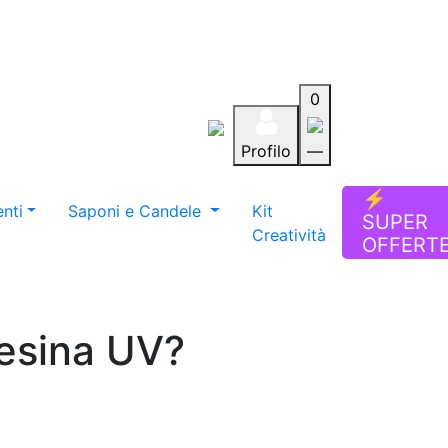
0
Profilo
—
Aiuto
Preferiti
Blog
⚡
nti
Saponi e Candele
Kit
SUPER
Creatività
OFFERT
resina UV?