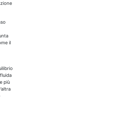
azione
sso
unta
ome il
ilibrio
fluida
e più
’altra
e