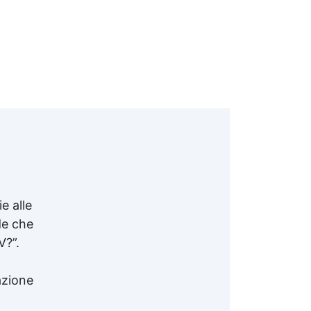
e alle
de che
V?”.
azione