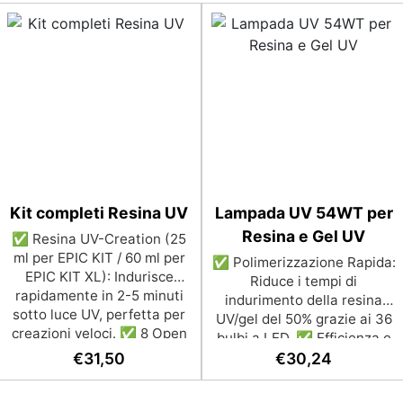
Kit completi Resina UV
Lampada UV 54WT per
Resina e Gel UV
✅ Resina UV-Creation (25
ml per EPIC KIT / 60 ml per
✅ Polimerizzazione Rapida:
EPIC KIT XL): Indurisce
Riduce i tempi di
rapidamente in 2-5 minuti
indurimento della resina
sotto luce UV, perfetta per
UV/gel del 50% grazie ai 36
creazioni veloci. ✅ 8 Open
bulbi a LED. ✅ Efficienza e
Bezel a Sorpresa: Per
Risparmio di Tempo: Evita
€
31,50
€
30,24
creare gioielli personalizzati
l’uso di una torcia UV,
con stile e originalità. ✅ 2
consentendo di