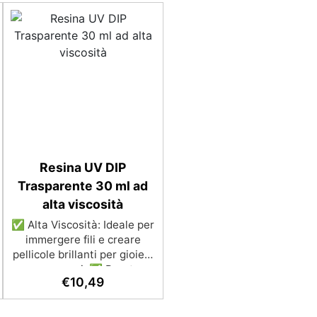
Resina UV DIP
Trasparente 30 ml ad
alta viscosità
✅ Alta Viscosità: Ideale per
immergere fili e creare
pellicole brillanti per gioielli
e accessori. ✅ Pronta
€
10,49
all'Uso: Non richiede
miscelazione, pronta per
essere applicata