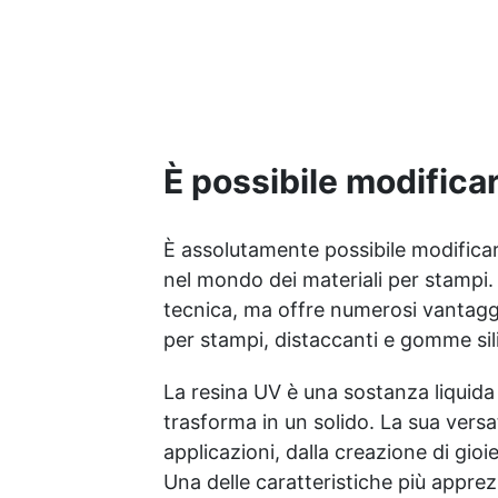
catalizzatore richiesto,
applicala e indurisce subito
Versatilità: Ideale per
gioielli, accessori e
decorazioni personalizzate
Nuova Formula: Non lascia
superfici appiccicose,
È possibile modificar
risultato pulito e sicuro
È assolutamente possibile modificare
nel mondo dei materiali per stampi
tecnica, ma offre numerosi vantaggi
per stampi, distaccanti e gomme sil
La resina UV è una sostanza liquida c
trasforma in un solido. La sua vers
applicazioni, dalla creazione di gioie
Una delle caratteristiche più apprez