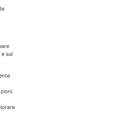
te
pare
 e sul
tente
zioni.
plorare