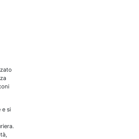
direttamente. ✅ Tempo di
Catalisi Rapido: Si indurisce
in soli 1-2 minuti sotto
lampada UV. ✅ Versatilità:
Perfetta per gioielli,
accessori per capelli,
pendenti, braccialetti, anelli
e altro. ✅ Facile
Applicazione: Immergi o
utilizza un pennello per una
zzato
copertura uniforme e sicura.
nza
coni
 e si
riera.
tà,