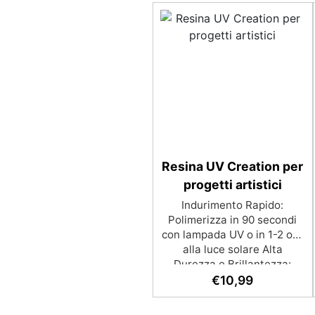
Resina UV Creation per
progetti artistici
Indurimento Rapido:
Polimerizza in 90 secondi
con lampada UV o in 1-2 ore
alla luce solare Alta
Durezza e Brillantezza:
Superficie lucida,
€
10,99
trasparente e resistente
Facilità di Utilizzo: Nessun