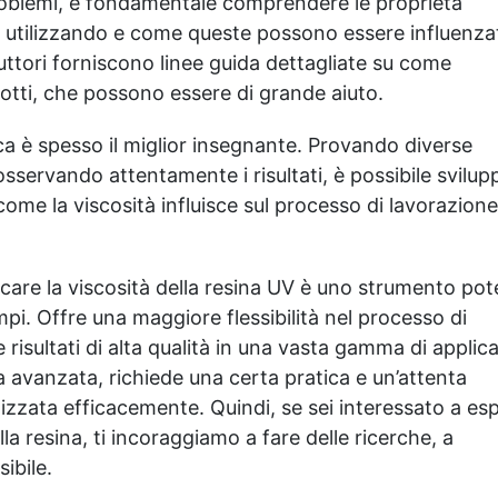
roblemi, è fondamentale comprendere le proprietà
ta utilizzando e come queste possono essere influenza
duttori forniscono linee guida dettagliate su come
dotti, che possono essere di grande aiuto.
ica è spesso il miglior insegnante. Provando diverse
osservando attentamente i risultati, è possibile svilup
me la viscosità influisce sul processo di lavorazione
icare la viscosità della resina UV è uno strumento po
mpi. Offre una maggiore flessibilità nel processo di
risultati di alta qualità in una vasta gamma di applica
a avanzata, richiede una certa pratica e un’attenta
ilizzata efficacemente. Quindi, se sei interessato a es
la resina, ti incoraggiamo a fare delle ricerche, a
ibile.