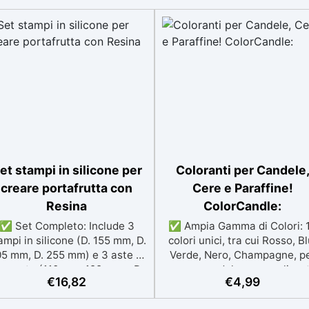
materiale a riposo per il te
indicato a temperatura ambi
(25°C). Manutenzione dell
stampo: Pulire lo stampo c
acqua tiepida e sapone delic
dopo l’uso. Conservare in 
luogo asciutto, lontano da fo
di calore e luce diretta. Co
Liquid Mold, ogni progetto t
il suo silicone perfetto!
Parametri tecnici: Colore Pa
et stampi in silicone per
Coloranti per Candele
A: Bianco. Colore Parte
B: Trasparente/giallo chiar
creare portafrutta con
Cere e Paraffine!
Durezza Shore A: 20±2. Te
Resina
ColorCandle:
di lavoro (WT): 60-80 minut
✅ Set Completo: Include 3
✅ Ampia Gamma di Colori: 
Tempo di indurimento: 24 or
ampi in silicone (D. 155 mm, D.
colori unici, tra cui Rosso, Bl
25°C. Resistenza alla
5 mm, D. 255 mm) e 3 aste di
Verde, Nero, Champagne, p
lacerazione: 27 kN/m.
upporto (110 mm, 122 mm x D.
creare candele personalizza
Allungamento: 490%. Usefu
€
16,82
€
4,99
47 mm). ✅ Materiale di Alta
✅ Facilità d'Uso: Aggiungi i
articles DIY Silicone Molds 
Qualità: Silicone flessibile e
colorante alla cera o paraffi
articles ▸ Silicone per stampi