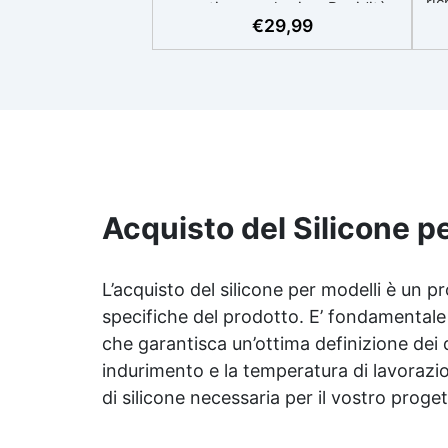
ric
guanti o mascherina. Rapidità:
V
€
29,99
Stampo pronto in soli 30 minuti,
p
ideale per lavorazioni rapide.
Alta precisione: Riproduce
co
dettagli fini e complessi con un
c
risultato professionale.
s
Versatile: Compatibile con
s
resina, gesso, cera, metallo a
at
basso punto di fusione, sapone e
se
cemento. Resistente e durevole:
Consente oltre 50 tirature con
Acquisto del Silicone p
Co
materiali diversi, mantenendo
du
una durezza di 38 Shore A.
ri
L’acquisto del silicone per modelli è un p
specifiche del prodotto. E’ fondamentale s
ne
che garantisca un’ottima definizione dei de
indurimento e la temperatura di lavorazio
di silicone necessaria per il vostro prog