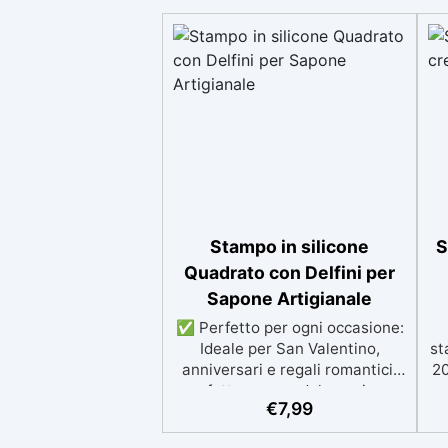
Stampo in silicone
S
Quadrato con Delfini per
Sapone Artigianale
✅ Perfetto per ogni occasione:
Ideale per San Valentino,
st
anniversari e regali romantici,
20
perfetto per candele, resine o
s
€
7,99
saponi a tema amore. ✅ Forma
ben definita: Ogni creazione