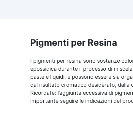
avrà una forma di cuore
re
elegante, aggiungendo un tocco
romantico e raffinato. ✅
Riutilizzabile e facile da pulire:
Te
Realizzato per garantire un uso
da
duraturo e risultati sempre
l'
impeccabili. ✅ Creatività senza
Pigmenti per Resina
limiti: Personalizza le tue
a
creazioni con colori, profumi e
cr
dettagli unici. ✅ Facile da
se
I pigmenti per resina sono sostanze colora
usare: Lo stampo è progettato
e 
epossidica durante il processo di miscelaz
per essere intuitivo, garantendo
paste e liquidi, e possono essere sia org
risultati professionali
direttamente a casa tua.
dal risultato cromatico desiderato, dalla
Ricordate: l’aggiunta eccessiva di pigment
importante seguire le indicazioni del pro