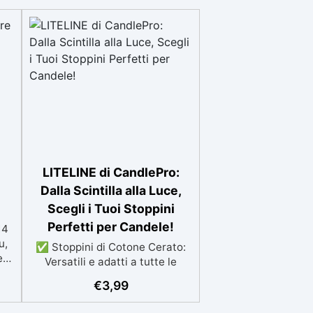
mpo
ente
o
on
ato
un
nti
n
rova
rte
,
LITELINE di CandlePro:
o.
Dalla Scintilla alla Luce,
mpo
Scegli i Tuoi Stoppini
i.
Perfetti per Candele!
14
e a
u,
✅ Stoppini di Cotone Cerato:
er
Versatili e adatti a tutte le
te.
l
dimensioni di candele,
€
3,99
l
32
compatibili con cere di
na
 fai
paraffina, soia, d'api e naturali.