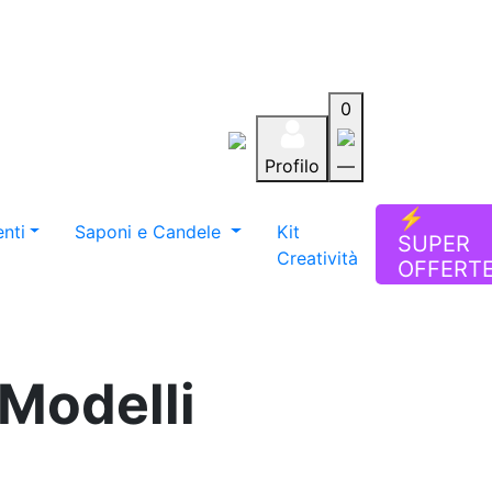
0
Profilo
—
Aiuto
Preferiti
Blog
⚡
nti
Saponi e Candele
Kit
SUPER
Creatività
OFFERT
 Modelli