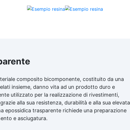
modelli molto dettagliati. 
UTILIZZI CONSIGLIATI Idea
per gioielleria, sculture, ogge
artistici e prototipazione. 
TEMPI TECNICI Tempo di lav
(WT): 60-80 minuti. Tempo 
indurimento: 24 ore. Modali
d’uso per tutta la linea Liqu
Mold Miscelazione:
Miscelare Parte A e Parte B 
parente
rapporto indicato - in pes
(100:3 o 100:2). Utilizzare 
contenitore pulito e miscela
ateriale composito bicomponente, costituito da una
lentamente per evitare bol
d’aria. Colata: Versare il sili
elati insieme, danno vita ad un prodotto duro e
da un punto fisso, permette
e utilizzato per la realizzazione di rivestimenti,
al materiale di fluire
 grazie alla sua resistenza, durabilità e alla sua elevata
naturalmente nello stampo
Degasare per eliminare
ina epossidica trasparente richiede una preparazione
eventuali bolle d’aria (consigl
ento e asciugatura.
per progetti complessi).
Indurimento: Lasciare il