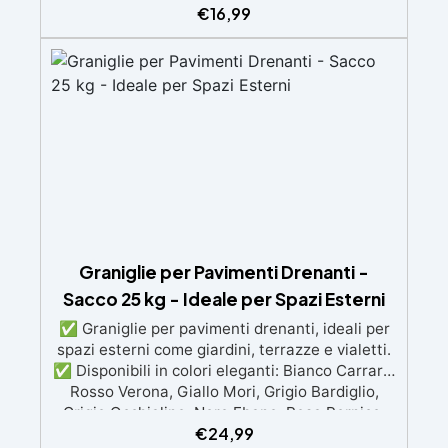
€
16,99
Creativa: I colori possono essere mescolati per
creare sfumature personalizzate. ✅ Ideale per
Progetti Artistici: Perfetto per opere d'arte,
decorazioni d'interni e creazioni artigianali. ✅
Trasforma le Tue Creazioni: Aggiungi un tocco
di classe e raffinatezza ai tuoi progetti
artigianali.
Graniglie per Pavimenti Drenanti -
Sacco 25 kg - Ideale per Spazi Esterni
✅ Graniglie per pavimenti drenanti, ideali per
spazi esterni come giardini, terrazze e vialetti.
✅ Disponibili in colori eleganti: Bianco Carrara,
Rosso Verona, Giallo Mori, Grigio Bardiglio,
Grigio Occhialino, Nero Ebano, Rosa Pernice,
€
24,99
Beige Botticino ✅ Facili da applicare: al