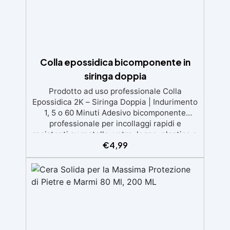
Colla epossidica bicomponente in
siringa doppia
Prodotto ad uso professionale Colla
Epossidica 2K – Siringa Doppia | Indurimento
1, 5 o 60 Minuti Adesivo bicomponente
professionale per incollaggi rapidi e
resistenti su metallo, vetro, legno, plastica e
€
4,99
ceramica. Disponibile in versione rapida (5
min) o standard (60 min) o ultra rapida(1
min). Applicazioni pratiche Perfetta per
riparazioni domestiche, modellismo,
artigianato, falegnameria e piccoli lavori
tecnici. La colla epossidica 2K ResinPro
garantisce prestazioni professionali, ideale
anche per incollare materiali diversi tra loro