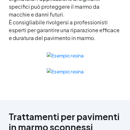
bicomponente epossidica Pavimento
specifici può proteggere il marmo da
epossidico Acquista Glitter Epossidico
Applicazioni di Epossidici Colle epossidiche
macchie e danni futuri.
Mastice epossidico Adesivo epossidico
È consigliabile rivolgersi a professionisti
bicomponente Malta epossidica Colla
esperti per garantire una riparazione efficace
bicomponente Pavimento epossidico pro e
e duratura del pavimento in marmo.
contro Epossidica Colla epossidica plastica
See all articles →
Trattamenti per pavimenti
in marmo sconnessi