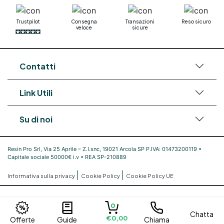
Trustpilot
Consegna
Transazioni
Reso sicuro
veloce
sicure
Contatti
Link Utili
Su di noi
Resin Pro Srl, Via 25 Aprile – Z.I.snc, 19021 Arcola SP P.IVA: 01473200119 •
Capitale sociale 50000€ i.v • REA SP-210889
|
|
Informativa sulla privacy
Cookie Policy
Cookie Policy UE
0
Chatta
€0,00
Offerte
Guide
Chiama