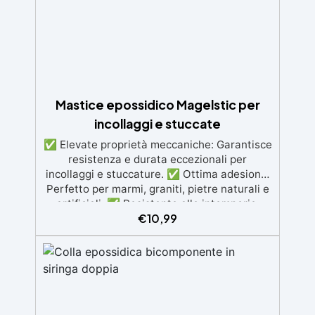
Mastice epossidico Magelstic per
incollaggi e stuccate
✅ Elevate proprietà meccaniche: Garantisce
resistenza e durata eccezionali per
incollaggi e stuccature. ✅ Ottima adesione:
Perfetto per marmi, graniti, pietre naturali e
artificiali. ✅ Resistente alle intemperie:
€
10,99
Inalterabile alle condizioni atmosferiche e
resistente agli UV. ✅ Applicazioni verticali:
Ideale per applicazioni verticali, senza
rischio di colature. ✅ Facile da usare:
Miscelazione semplice con rapporto 100:50
per risultati ottimali.