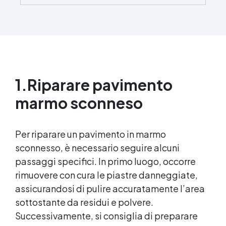
naturale oppure mescolate con leganti in resina
per ghiaino stabilizzato ✅ Economiche e
resistenti, garantiscono durata e un sistema di
drenaggio efficiente. ✅ Sacchi da 25kg,
consigliate per coprire circa 1 m2
1.
Riparare pavimento
marmo sconneso
Per riparare un pavimento in marmo
sconnesso, è necessario seguire alcuni
passaggi specifici. In primo luogo, occorre
rimuovere con cura le piastre danneggiate,
assicurandosi di pulire accuratamente l’area
sottostante da residui e polvere.
Successivamente, si consiglia di preparare