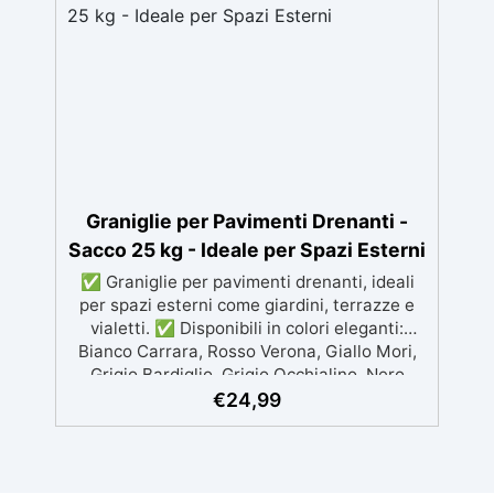
superfici con una spesa minima, evitando
costosi lavori di ripristino, in appena 24h ✅
Versatile e personalizzabile: adatto a
cemento, calcestruzzo, vecchie
pavimentazioni e terra battuta (previa
consulenza). ✅ Resine resistenti nel tempo:
le resine ad alta tecnologia garantiscono
resistenza all'usura e stabilità del colore
negli anni
Graniglie per Pavimenti Drenanti -
Sacco 25 kg - Ideale per Spazi Esterni
✅ Graniglie per pavimenti drenanti, ideali
per spazi esterni come giardini, terrazze e
vialetti. ✅ Disponibili in colori eleganti:
Bianco Carrara, Rosso Verona, Giallo Mori,
Grigio Bardiglio, Grigio Occhialino, Nero
Ebano, Rosa Pernice, Beige Botticino ✅
€
24,99
Facili da applicare: al naturale oppure
mescolate con leganti in resina per ghiaino
stabilizzato ✅ Economiche e resistenti,
garantiscono durata e un sistema di