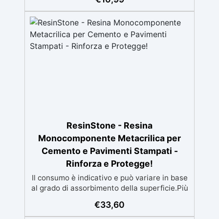
resistente agli UV. ✅ Applicazioni verticali:
Ideale per applicazioni verticali, senza
rischio di colature. ✅ Facile da usare:
Miscelazione semplice con rapporto 100:50
per risultati ottimali.
ResinStone - Resina
Monocomponente Metacrilica per
Cemento e Pavimenti Stampati -
Rinforza e Protegge!
Il consumo è indicativo e può variare in base
al grado di assorbimento della superficie.Più
la superficie è assorbente, maggiore sarà la
€
33,60
quantità di prodotto necessaria.Per un
risultato ottimale, consigliamo di acquistare