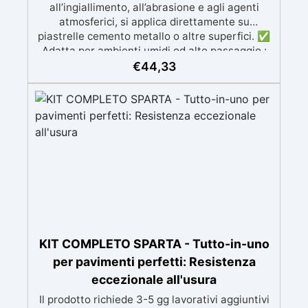
all’ingiallimento, all’abrasione e agli agenti
atmosferici, si applica direttamente su
piastrelle cemento metallo o altre superfici. ✅
Adatta per ambienti umidi od alto passaggio :
Formulazione Poliuretanica, ideale per ambienti
€
44,33
che richiedono la massima resistenza -
superiore alle resine epossidiche e vernici
classiche. ✅ Finitura versatile e
personalizzabile: Disponibile in qualsiasi colore,
con finitura lucida o satinata. Coprente in una
singola passata. ✅ Universale: Perfetta per
pavimentazioni , parcheggi esterni, magazzini
e , oltre a rivestimenti su acciaio
opportunamente preparato. ✅ Conformità e
sicurezza: Conforme al Regolamento Europeo
EU no. 305/2011 - Regolamento Europeo EU no.
574/2014 - Marcatura CE secondo EN 1504-2 e
KIT COMPLETO SPARTA - Tutto-in-uno
relativa Dichiarazione di Prestazione (DoP) ✅
per pavimenti perfetti: Resistenza
Facile da Usare, miscela i 2 componenti (2 : 1)
eccezionale all'usura
comodamente predosati
Il prodotto richiede 3-5 gg lavorativi aggiuntivi