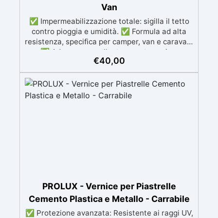
Van
✅ Impermeabilizzazione totale: sigilla il tetto
contro pioggia e umidità. ✅ Formula ad alta
resistenza, specifica per camper, van e caravan.
✅ Aderenza eccellente su vetroresina,
€
40,00
alluminio e lamiera. ✅ Resiste agli sbalzi
termici da -20°C a +80°C. ✅ Applicazione
semplice a rullo, pennello o spruzzo airless. ✅
Durata pluriennale: protezione elastica, anti-UV
e resistente nel tempo.
PROLUX - Vernice per Piastrelle
Cemento Plastica e Metallo - Carrabile
✅ Protezione avanzata: Resistente ai raggi UV,