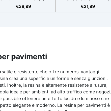
termia per lavorazioni sicure
artistiche Ideale per quadri
€
38,99
€
21,99
e senza surriscaldamenti.
rivestimenti, vassoi e anch
Resistente a graffi e
piccole creazioni artistiche
iallimento grazie ai filtri UV e
Facile da usare (rapporto 3
'alta qualità meccanica. Bassa
protetta dall’ingiallimento gr
iscosità per eliminare bolle
agli speciali filtri UV Formu
aria e ottenere finiture lisce.
densa : non cola via,
ura, atossica, BPA/VOC free e
mantenendo i design precisi
certificata per il contatto
puliti. Indurisce in 12-24h
prolungato con la pelle.
garantendo una superficie lu
e brillante
per pavimenti
rsatile e resistente che offre numerosi vantaggi.
resina crea una superficie uniforme e senza giunzioni,
. Inoltre, la resina è altamente resistente all’usura,
ndola ideale per ambienti ad alto traffico come negozi
, è possibile ottenere un effetto lucido e luminoso che
aspetto elegante e moderno. La resina per pavimenti è