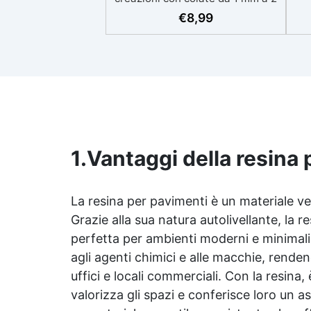
eso
cm Resistente ai graffi e ai raggi
€
8,99
UV, garantendo opere durature,
vibranti e senza ingiallimenti nel
ing
tempo Bassa viscosità e formula
all
anti-bolle per risultati
v
impeccabili, perfetti per colate di
d'
stampi e inglobamenti
Sic
Certificata Atossica post catalisi
per contatto con la pelle, BPA
free e VoC Free
1.
Vantaggi della resina 
La resina per pavimenti è un materiale ve
Grazie alla sua natura autolivellante, la 
perfetta per ambienti moderni e minimalisti
agli agenti chimici e alle macchie, rende
uffici e locali commerciali. Con la resina
valorizza gli spazi e conferisce loro un 