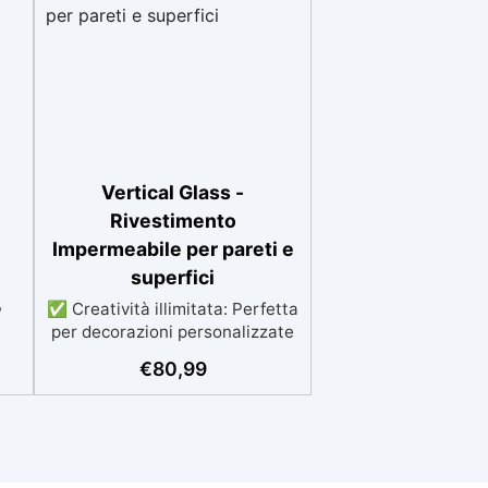
Vertical Glass -
Rivestimento
Impermeabile per pareti e
superfici
,
✅ Creatività illimitata: Perfetta
per decorazioni personalizzate
 e
o rivestimenti trasparenti ✅
€
80,99
Protezione duratura: Resistente
a usura e umidità, adatta per
on
superfici verticali e inclinate. ✅
r
Lucida e ripara: Una sola
le
applicazione per una superficie
on