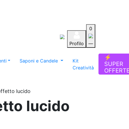
0
Profilo
—
Aiuto
Preferiti
Blog
⚡
nti
Saponi e Candele
Kit
SUPER
Creatività
OFFERT
effetto lucido
etto lucido