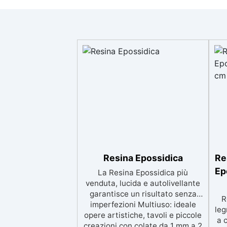
Resina Epossidica
Re
Ep
La Resina Epossidica più
venduta, lucida e autolivellante
garantisce un risultato senza
R
imperfezioni Multiuso: ideale
leg
opere artistiche, tavoli e piccole
a 
creazioni con colate da 1 mm a 2