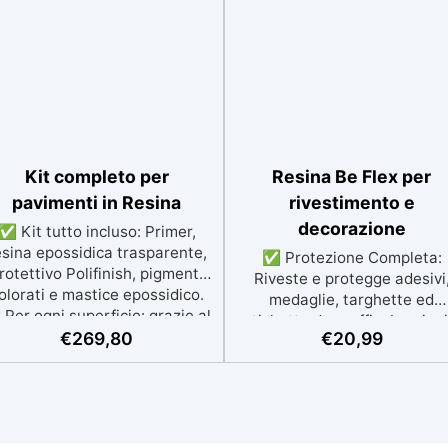
Kit completo per
Resina Be Flex per
pavimenti in Resina
rivestimento e
decorazione
✅ Kit tutto incluso: Primer,
esina epossidica trasparente,
✅ Protezione Completa:
rotettivo Polifinish, pigmenti
Riveste e protegge adesivi
olorati e mastice epossidico.
medaglie, targhette ed
Per ogni superficie: grazie al
etichette da graffi, abrasioni
rimer universale è applicabile
€
269,80
€
20,99
umidità. ✅ Flessibile e
a su calcestruzzo, piastrelle e
Durevole: Crea un film
superfici irregolari o
trasparente, antigraffio e n
danneggiate. ✅ Facile da
ingiallente, ideale anche pe
plicare: Video Guida completa
etichette da esterno. ✅ Faci
nclusa, 3 semplici passaggi,
Applicazione: Compatibile c