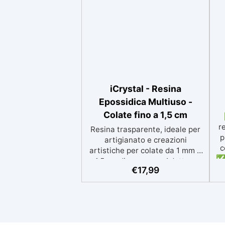
iCrystal - Resina
Epossidica Multiuso -
Colate fino a 1,5 cm
r
Resina trasparente, ideale per
p
artigianato e creazioni
c
artistiche per colate da 1 mm a
✅ 
1,5 cm di spessore. Adatta a
p
€
17,99
Tutti grazie al facile rapporto di
si
miscelazione 2:1, garantisce un
risultato senza imperfezioni
Bassa viscosità per colate
ap
senza bolle, compatibile con
i
legno, silicone, vetro, metallo e