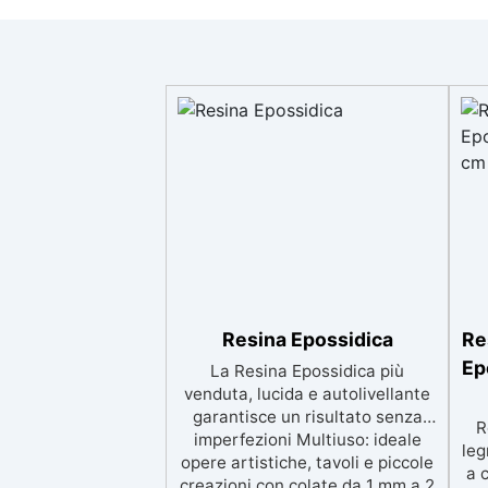
Resina Epossidica
Re
Ep
La Resina Epossidica più
venduta, lucida e autolivellante
garantisce un risultato senza
R
imperfezioni Multiuso: ideale
leg
opere artistiche, tavoli e piccole
a 
creazioni con colate da 1 mm a 2