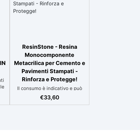
ResinStone - Resina
Monocomponente
IN
Metacrilica per Cemento e
Pavimenti Stampati -
Rinforza e Protegge!
ti
le
Il consumo è indicativo e può
nte
variare in base al grado di
€
33,60
assorbimento della
superficie.Più la superficie è
ate
assorbente, maggiore sarà la
za
quantità di prodotto
necessaria.Per un risultato
a
ottimale, consigliamo di
ce: