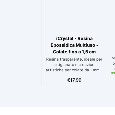
iCrystal - Resina
Epossidica Multiuso -
Colate fino a 1,5 cm
r
Resina trasparente, ideale per
p
artigianato e creazioni
c
artistiche per colate da 1 mm a
✅ 
1,5 cm di spessore. Adatta a
p
€
17,99
Tutti grazie al facile rapporto di
si
miscelazione 2:1, garantisce un
risultato senza imperfezioni
Bassa viscosità per colate
ap
senza bolle, compatibile con
i
legno, silicone, vetro, metallo e
altri materiali. Certificata post-