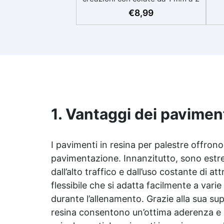
eso
cm Resistente ai graffi e ai raggi
€
8,99
UV, garantendo opere durature,
vibranti e senza ingiallimenti nel
ing
tempo Bassa viscosità e formula
all
anti-bolle per risultati
v
impeccabili, perfetti per colate di
d'
stampi e inglobamenti
Sic
Certificata Atossica post catalisi
per contatto con la pelle, BPA
free e VoC Free
1. Vantaggi dei paviment
I pavimenti in resina per palestre offrono
pavimentazione. Innanzitutto, sono estre
dall’alto traffico e dall’uso costante di at
flessibile che si adatta facilmente a var
durante l’allenamento. Grazie alla sua sup
resina consentono un’ottima aderenza e pr