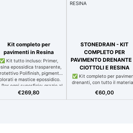
Kit completo per
STONEDRAIN - KIT
pavimenti in Resina
COMPLETO PER
PAVIMENTO DRENANTE 
✅ Kit tutto incluso: Primer,
esina epossidica trasparente,
CIOTTOLI E RESINA
rotettivo Polifinish, pigmenti
✅ Kit completo per pavimen
olorati e mastice epossidico.
drenanti, con tutto il materia
Per ogni superficie: grazie al
necessario (graniglia e lega
rimer universale è applicabile
€
269,80
€
60,00
inclusi) sia pedonale che
a su calcestruzzo, piastrelle e
carrabile. ✅ Facile da
superfici irregolari o
applicare: istruzioni dettagli
danneggiate. ✅ Facile da
per risultati impeccabili, sen
plicare: Video Guida completa
bisogno di esperienza, con
nclusa, 3 semplici passaggi,
assistenza video/telefonic
dalla preparazione della
gratuita ✅ Economico e Velo