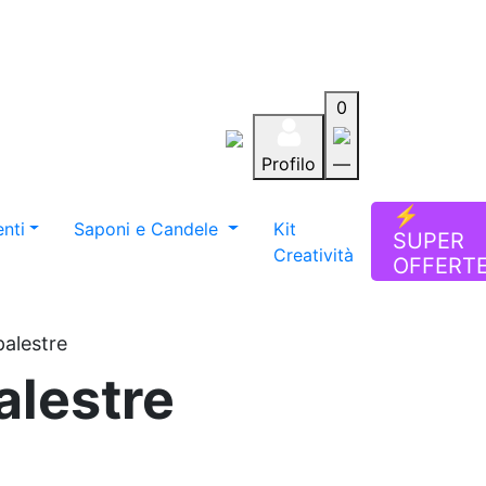
0
Profilo
—
Aiuto
Preferiti
Blog
⚡
nti
Saponi e Candele
Kit
SUPER
Creatività
OFFERT
palestre
alestre