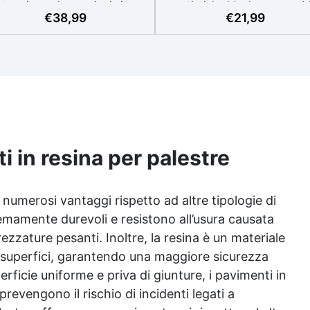
termia per lavorazioni sicure
artistiche Ideale per quadri
€
38,99
€
21,99
e senza surriscaldamenti.
rivestimenti, vassoi e anch
Resistente a graffi e
piccole creazioni artistiche
iallimento grazie ai filtri UV e
Facile da usare (rapporto 3
'alta qualità meccanica. Bassa
protetta dall’ingiallimento gr
iscosità per eliminare bolle
agli speciali filtri UV Formu
aria e ottenere finiture lisce.
densa : non cola via,
ura, atossica, BPA/VOC free e
mantenendo i design precisi
certificata per il contatto
puliti. Indurisce in 12-24h
prolungato con la pelle.
garantendo una superficie lu
e brillante
i in resina per palestre
 numerosi vantaggi rispetto ad altre tipologie di
mamente durevoli e resistono all’usura causata
trezzature pesanti. Inoltre, la resina è un materiale
ie superfici, garantendo una maggiore sicurezza
erficie uniforme e priva di giunture, i pavimenti in
evengono il rischio di incidenti legati a