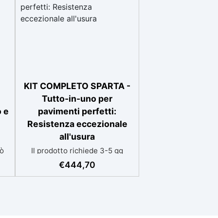
KIT COMPLETO SPARTA -
Tutto-in-uno per
 e
pavimenti perfetti:
Resistenza eccezionale
all'usura
uò
Il prodotto richiede 3-5 gg
lavorativi aggiuntivi per la
€
444,70
consegna Kit competo, con
è
Video istruzioni: kit include
la
primer universale (per
piasterelle, cemento,
o
microcemento) resina