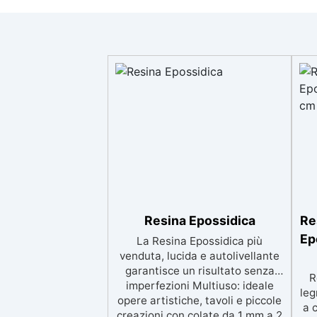
Resina Epossidica
Re
Ep
La Resina Epossidica più
venduta, lucida e autolivellante
garantisce un risultato senza
R
imperfezioni Multiuso: ideale
leg
opere artistiche, tavoli e piccole
a 
creazioni con colate da 1 mm a 2