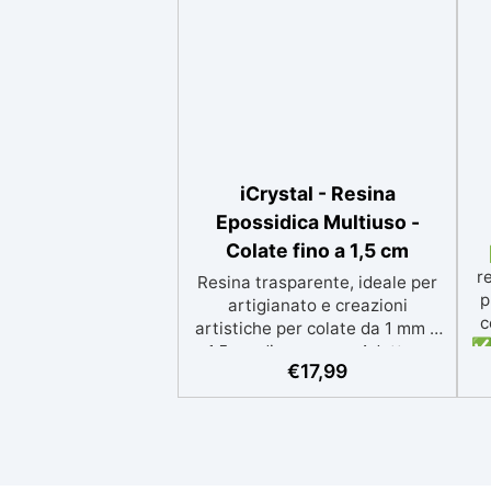
iCrystal - Resina
Epossidica Multiuso -
Colate fino a 1,5 cm
r
Resina trasparente, ideale per
p
artigianato e creazioni
c
artistiche per colate da 1 mm a
✅ 
1,5 cm di spessore. Adatta a
p
€
17,99
Tutti grazie al facile rapporto di
si
miscelazione 2:1, garantisce un
risultato senza imperfezioni
Bassa viscosità per colate
ap
senza bolle, compatibile con
i
legno, silicone, vetro, metallo e