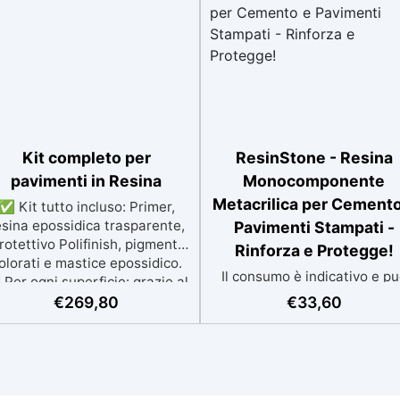
Kit completo per
ResinStone - Resina
pavimenti in Resina
Monocomponente
Metacrilica per Cemento
✅ Kit tutto incluso: Primer,
esina epossidica trasparente,
Pavimenti Stampati -
rotettivo Polifinish, pigmenti
Rinforza e Protegge!
olorati e mastice epossidico.
Il consumo è indicativo e p
Per ogni superficie: grazie al
variare in base al grado di
rimer universale è applicabile
€
269,80
€
33,60
assorbimento della
a su calcestruzzo, piastrelle e
superficie.Più la superficie 
superfici irregolari o
assorbente, maggiore sarà 
danneggiate. ✅ Facile da
quantità di prodotto
plicare: Video Guida completa
necessaria.Per un risultat
nclusa, 3 semplici passaggi,