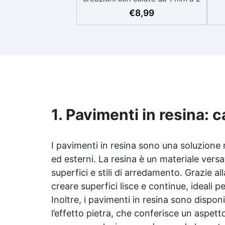
eso
cm Resistente ai graffi e ai raggi
€
8,99
UV, garantendo opere durature,
vibranti e senza ingiallimenti nel
ing
tempo Bassa viscosità e formula
all
anti-bolle per risultati
v
impeccabili, perfetti per colate di
d'
stampi e inglobamenti
Sic
Certificata Atossica post catalisi
per contatto con la pelle, BPA
free e VoC Free
1. Pavimenti in resina: c
I pavimenti in resina sono una soluzione 
ed esterni. La resina è un materiale versa
superfici e stili di arredamento. Grazie al
creare superfici lisce e continue, ideali 
Inoltre, i pavimenti in resina sono disponi
l’effetto pietra, che conferisce un aspetto