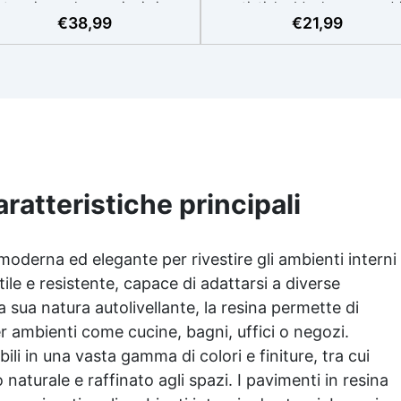
termia per lavorazioni sicure
artistiche Ideale per quadri
€
38,99
€
21,99
e senza surriscaldamenti.
rivestimenti, vassoi e anch
Resistente a graffi e
piccole creazioni artistiche
iallimento grazie ai filtri UV e
Facile da usare (rapporto 3
'alta qualità meccanica. Bassa
protetta dall’ingiallimento gr
iscosità per eliminare bolle
agli speciali filtri UV Formu
aria e ottenere finiture lisce.
densa : non cola via,
ura, atossica, BPA/VOC free e
mantenendo i design precisi
certificata per il contatto
puliti. Indurisce in 12-24h
prolungato con la pelle.
garantendo una superficie lu
e brillante
aratteristiche principali
moderna ed elegante per rivestire gli ambienti interni
tile e resistente, capace di adattarsi a diverse
la sua natura autolivellante, la resina permette di
per ambienti come cucine, bagni, uffici o negozi.
bili in una vasta gamma di colori e finiture, tra cui
 naturale e raffinato agli spazi. I pavimenti in resina