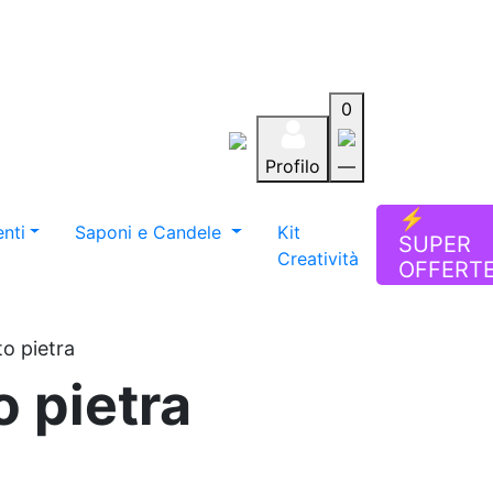
0
Profilo
—
Aiuto
Preferiti
Blog
⚡
nti
Saponi e Candele
Kit
SUPER
Creatività
OFFERT
to pietra
o pietra