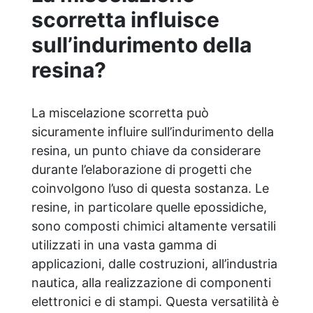
scorretta influisce
calcestruzzo, vecchie pavimentazioni e
terra battuta (previa consulenza). ✅
sull’indurimento della
Resine resistenti nel tempo: le resine ad
alta tecnologia garantiscono resistenza
resina?
all'usura e stabilità del colore negli anni
La miscelazione scorretta può
sicuramente influire sull’indurimento della
resina, un punto chiave da considerare
durante l’elaborazione di progetti che
coinvolgono l’uso di questa sostanza. Le
resine, in particolare quelle epossidiche,
sono composti chimici altamente versatili
utilizzati in una vasta gamma di
applicazioni, dalle costruzioni, all’industria
nautica, alla realizzazione di componenti
elettronici e di stampi. Questa versatilità è