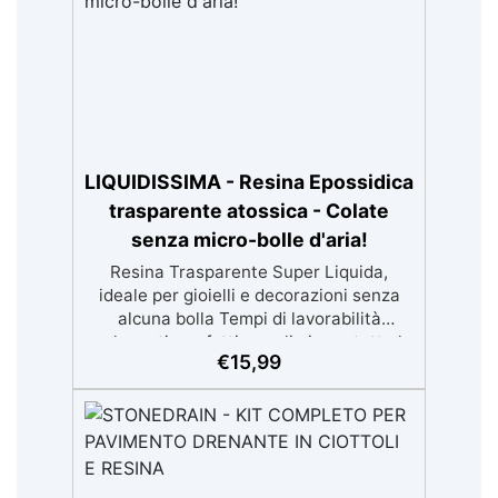
antigraffio. ✅ Risultati professionali:
Sistema autolivellante, resistente ai
raggi UV, duraturo e con finitura lucida o
satinata. ✅ Personalizzabile:
Disponibile in kit per metrature da 2m² a
100m², con una vasta gamma di pigmenti
selezionabili.
LIQUIDISSIMA - Resina Epossidica
trasparente atossica - Colate
senza micro-bolle d'aria!
Resina Trasparente Super Liquida,
ideale per gioielli e decorazioni senza
alcuna bolla Tempi di lavorabilità
prolungati, perfetti per eliminare tutte le
€
15,99
microbolle Trasparente, resistente
all'ingiallimento per colate da 2mm fino a
2 cm, minimizzando le bolle d'aria per
risultati impeccabili. Compatibile con
coloranti in pasta o polvere,
permettendo personalizzazioni uniche