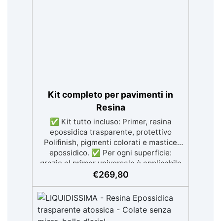
atossica e sicura per il contatto con la
pelle, Bpa Free e senza Solventi (Voc
Free) Superficie lucida, autolivellante e
con filtri UV anti-ingiallimento per una
finitura durevole e brillante.
Kit completo per pavimenti in
Resina
✅ Kit tutto incluso: Primer, resina
epossidica trasparente, protettivo
Polifinish, pigmenti colorati e mastice
epossidico. ✅ Per ogni superficie:
grazie al primer universale è applicabile
sia su calcestruzzo, piastrelle e superfici
€
269,80
irregolari o danneggiate. ✅ Facile da
applicare: Video Guida completa inclusa,
3 semplici passaggi, dalla preparazione
della superficie alla finitura protettiva