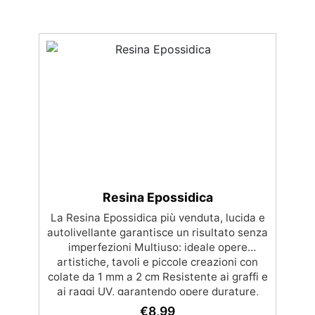
Resina Epossidica
La Resina Epossidica più venduta, lucida e
autolivellante garantisce un risultato senza
imperfezioni Multiuso: ideale opere
artistiche, tavoli e piccole creazioni con
colate da 1 mm a 2 cm Resistente ai graffi e
ai raggi UV, garantendo opere durature,
vibranti e senza ingiallimenti nel tempo
€
8,99