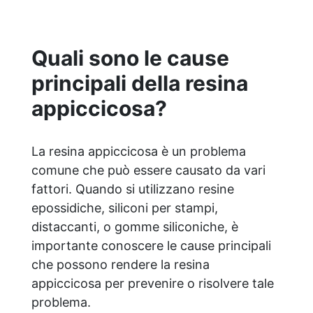
creativa: adatta per colate, rivestimenti e
colorabile a piacere. Resistente :
lucentezza duratura e alta resistenza a
Quali sono le cause
graffi e umidità.
principali della resina
appiccicosa?
La resina appiccicosa è un problema
comune che può essere causato da vari
fattori. Quando si utilizzano resine
epossidiche, siliconi per stampi,
distaccanti, o gomme siliconiche, è
importante conoscere le cause principali
che possono rendere la resina
appiccicosa per prevenire o risolvere tale
problema.