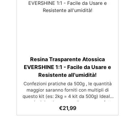
superficie lucida e brillante
Resina Trasparente Atossica
EVERSHINE 1:1 - Facile da Usare e
Resistente all'umidità!
Confezioni pratiche da 500g , le quantità
maggior saranno forniti con multipli di
questo kit (es: 2kg = 4 kit da 500g) Ideale
per principianti: a prova di errore, perfetta
€
21,99
per chi inizia. Sempre lucida: garantisce
una finitura brillante e uniforme in ogni
condizione. Facilissima da usare: rapporto
di miscelazione intuitivo basta mescolare i
2 componenti in parti uguali Versatile e