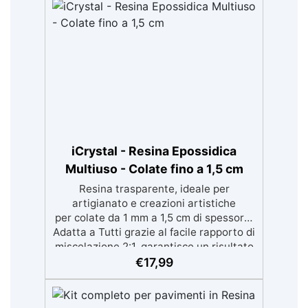
iCrystal - Resina Epossidica
Multiuso - Colate fino a 1,5 cm
Resina trasparente, ideale per
artigianato e creazioni artistiche
per colate da 1 mm a 1,5 cm di spessore.
Adatta a Tutti grazie al facile rapporto di
miscelazione 2:1, garantisce un risultato
senza imperfezioni Bassa viscosità per
€
17,99
colate senza bolle, compatibile con
legno, silicone, vetro, metallo e altri
materiali. Certificata post-catalisi