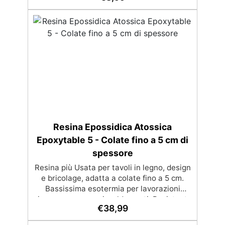
Bassa viscosità e formula anti-bolle per
risultati impeccabili, perfetti per colate di
stampi e inglobamenti Certificata Atossica
post catalisi per contatto con la pelle, BPA
free e VoC Free
Resina Epossidica Atossica
Epoxytable 5 - Colate fino a 5 cm di
spessore
Resina più Usata per tavoli in legno, design
e bricolage, adatta a colate fino a 5 cm.
Bassissima esotermia per lavorazioni
sicure e senza surriscaldamenti. Resistente
€
38,99
a graffi e ingiallimento grazie ai filtri UV e
all'alta qualità meccanica. Bassa viscosità