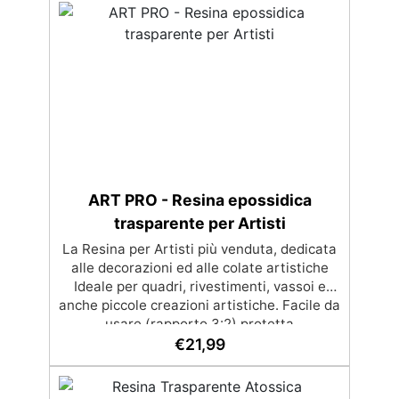
per eliminare bolle d'aria e ottenere finiture
lisce. Sicura, atossica, BPA/VOC free e
certificata per il contatto prolungato con la
pelle.
ART PRO - Resina epossidica
trasparente per Artisti
La Resina per Artisti più venduta, dedicata
alle decorazioni ed alle colate artistiche
Ideale per quadri, rivestimenti, vassoi e
anche piccole creazioni artistiche. Facile da
usare (rapporto 3:2) protetta
dall’ingiallimento grazie agli speciali filtri
€
21,99
UV Formula densa : non cola via,
mantenendo i design precisi e puliti.
Indurisce in 12-24h garantendo una