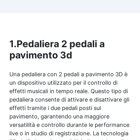
Risultati professionali: Sistema autolivellante,
resistente ai raggi UV, duraturo e con finitura
lucida o satinata. ✅ Personalizzabile:
Disponibile in kit per metrature da 2m² a 100m²,
con una vasta gamma di pigmenti selezionabili.
1.
Pedaliera 2 pedali a
pavimento 3d
Una pedaliera con 2 pedali a pavimento 3D è
un dispositivo utilizzato per il controllo di
effetti musicali in tempo reale. Questo tipo di
pedaliera consente di attivare e disattivare gli
effetti tramite i due pedali posti sul
pavimento, garantendo una maggiore
versatilità e controllo durante le performance
live o in studio di registrazione. La tecnologia