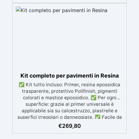
Facile da applicare, grazie alla bassa viscosità
e al lungo tempo di lavorazione evita le micro-
bolle Perfetta per grandi tavoli, opere artistiche
importanti e progetti di grandi spessori con
qualità eccellente
Kit completo per pavimenti in Resina
✅ Kit tutto incluso: Primer, resina epossidica
trasparente, protettivo Polifinish, pigmenti
colorati e mastice epossidico. ✅ Per ogni
superficie: grazie al primer universale è
applicabile sia su calcestruzzo, piastrelle e
superfici irregolari o danneggiate. ✅ Facile da
applicare: Video Guida completa inclusa, 3
€
269,80
semplici passaggi, dalla preparazione della
superficie alla finitura protettiva antigraffio. ✅