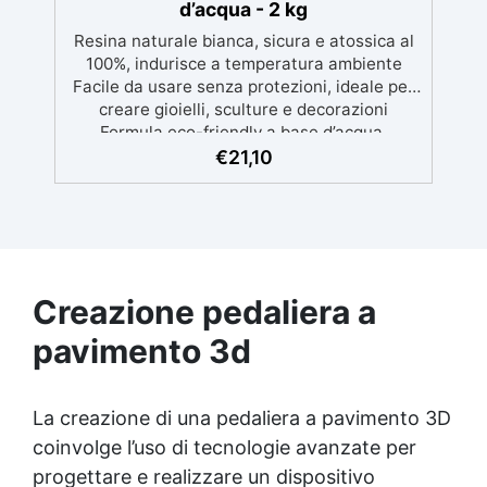
d’acqua - 2 kg
100m², con una vasta gamma di pigmenti
Resina naturale bianca, sicura e atossica al
selezionabili.
100%, indurisce a temperatura ambiente
Facile da usare senza protezioni, ideale per
creare gioielli, sculture e decorazioni
Formula eco-friendly a base d’acqua,
alternativa sicura alle resine tradizionali
€
21,10
Adatta anche ai bambini, perfetta per un
utilizzo in casa senza rischi Multiuso e
versatile, pronta in soli 30 minuti per
creazioni rapide e personalizzabili.
Creazione pedaliera a
pavimento 3d
La creazione di una pedaliera a pavimento 3D
coinvolge l’uso di tecnologie avanzate per
progettare e realizzare un dispositivo