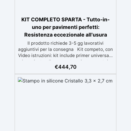
KIT COMPLETO SPARTA - Tutto-in-
uno per pavimenti perfetti:
Resistenza eccezionale all'usura
Il prodotto richiede 3-5 gg lavorativi
aggiuntivi per la consegna Kit competo, con
Video istruzioni: kit include primer universale
(per piasterelle, cemento, microcemento)
€
444,70
resina rivestimento antigraffio, pronto
all'uso! Massima resistenza all'usura: il
sistema poliaspartico SPARTA offre una
protezione eccezionale contro graffi, agenti
chimici e carichi pesanti, ideale per ambienti
ad alto traffico.​ Applicazione rapida e
semplice: la formulazione ad asciugatura
veloce consente di completare l'intero
processo in un solo giorno, anche per utenti
non professionisti.​ Finitura estetica
personalizzabile: inclusi paillettes decorativi