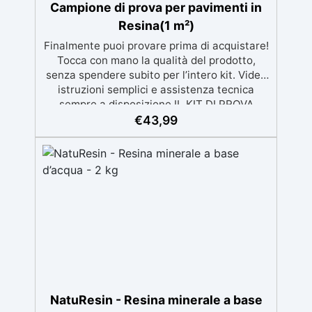
Campione di prova per pavimenti in
Resina(1 m²)
Finalmente puoi provare prima di acquistare!
Tocca con mano la qualità del prodotto,
senza spendere subito per l’intero kit. Video
istruzioni semplici e assistenza tecnica
sempre a disposizione IL KIT DI PROVA
RICOPRE 1m² la descrizione fa riferimento al
€
43,99
prodotto completo, nel campione di prova
non è presente il mastice epossidico ed il
protettivo ✅ Per ogni superficie: grazie al
primer universale è applicabile sia su
calcestruzzo, piastrelle e superfici irregolari
o danneggiate. ✅ Facile da applicare: Video
Guida completa inclusa, 3 semplici passaggi,
dalla preparazione della superficie alla
finitura protettiva antigraffio. ✅ Risultati
professionali: Sistema autolivellante,
resistente ai raggi UV, duraturo e con finitura
lucida o satinata. ✅ Personalizzabile:
NatuResin - Resina minerale a base
Disponibile in kit per metrature da 2m² a