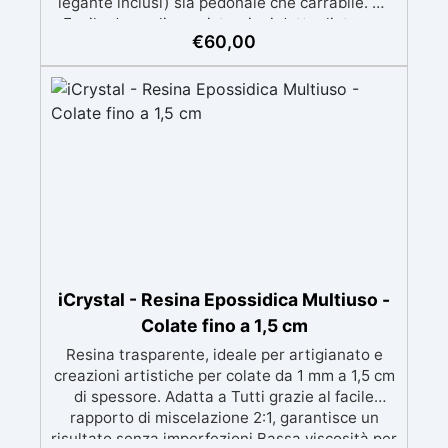
legante inclusi) sia pedonale che carrabile. ✅
Facile da applicare: istruzioni dettagliate per
€
60,00
risultati impeccabili, senza bisogno di
esperienza, con assistenza video/telefonica
gratuita ✅ Economico e Veloce: rinnova le
superfici con una spesa minima, evitando
costosi lavori di ripristino, in appena 24h ✅
Versatile e personalizzabile: adatto a cemento,
calcestruzzo, vecchie pavimentazioni e terra
battuta (previa consulenza). ✅ Resine
resistenti nel tempo: le resine ad alta
tecnologia garantiscono resistenza all'usura e
stabilità del colore negli anni
iCrystal - Resina Epossidica Multiuso -
Colate fino a 1,5 cm
Resina trasparente, ideale per artigianato e
creazioni artistiche per colate da 1 mm a 1,5 cm
di spessore. Adatta a Tutti grazie al facile
rapporto di miscelazione 2:1, garantisce un
risultato senza imperfezioni Bassa viscosità per