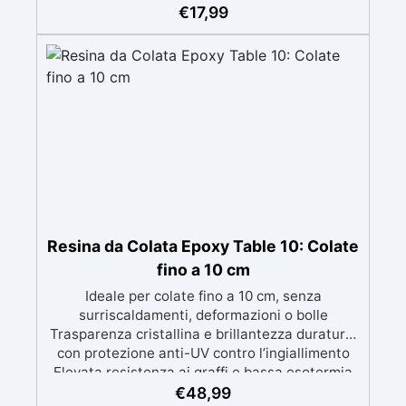
colate senza bolle, compatibile con legno,
€
17,99
silicone, vetro, metallo e altri materiali.
Certificata post-catalisi atossica e sicura per il
contatto con la pelle, Bpa Free e senza Solventi
(Voc Free) Superficie lucida, autolivellante e
con filtri UV anti-ingiallimento per una finitura
durevole e brillante.
Resina da Colata Epoxy Table 10: Colate
fino a 10 cm
Ideale per colate fino a 10 cm, senza
surriscaldamenti, deformazioni o bolle
Trasparenza cristallina e brillantezza duratura,
con protezione anti-UV contro l’ingiallimento
Elevata resistenza ai graffi e bassa esotermia
per risultati professionali senza compromessi
€
48,99