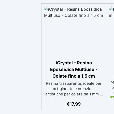
iCrystal - Resina
Epossidica Multiuso -
Colate fino a 1,5 cm
r
Resina trasparente, ideale per
p
artigianato e creazioni
c
artistiche per colate da 1 mm a
✅ 
1,5 cm di spessore. Adatta a
p
€
17,99
Tutti grazie al facile rapporto di
si
miscelazione 2:1, garantisce un