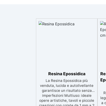
Resina Epossidica
Re
Ep
La Resina Epossidica più
venduta, lucida e autolivellante
garantisce un risultato senza
R
imperfezioni Multiuso: ideale
leg
opere artistiche, tavoli e piccole
a 
creazioni con colate da 1 mm a 2