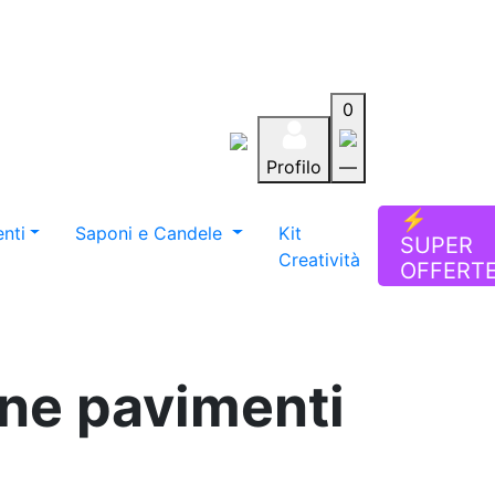
0
Profilo
—
Aiuto
Preferiti
Blog
⚡
nti
Saponi e Candele
Kit
SUPER
Creatività
OFFERT
one pavimenti