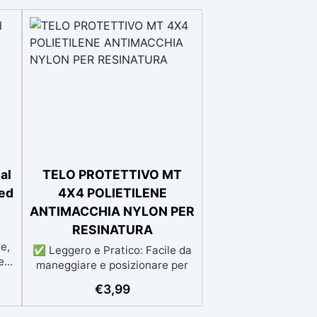
al
TELO PROTETTIVO MT
 ed
4X4 POLIETILENE
ANTIMACCHIA NYLON PER
RESINATURA
re,
✅ Leggero e Pratico: Facile da
e
maneggiare e posizionare per
,
una protezione immediata. ✅
€
3,99
e
Resistente e a Prova di Perdita:
:
Protegge contro perdite di