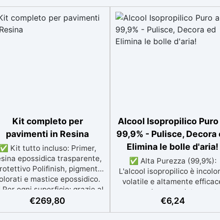
Kit completo per
Alcool Isopropilico Puro 
pavimenti in Resina
99,9% - Pulisce, Decora
Elimina le bolle d'aria!
✅ Kit tutto incluso: Primer,
esina epossidica trasparente,
✅ Alta Purezza (99,9%):
rotettivo Polifinish, pigmenti
L'alcool isopropilico è incolo
olorati e mastice epossidico.
volatile e altamente efficac
Per ogni superficie: grazie al
come solvente e detergente
rimer universale è applicabile
€
269,80
€
6,24
ideale per l'uso con resine 
a su calcestruzzo, piastrelle e
polimeri. ✅ Pulizia Efficace