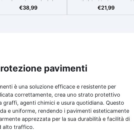
termia per lavorazioni sicure
artistiche Ideale per quadri
€
38,99
€
21,99
e senza surriscaldamenti.
rivestimenti, vassoi e anch
Resistente a graffi e
piccole creazioni artistiche
iallimento grazie ai filtri UV e
Facile da usare (rapporto 3
'alta qualità meccanica. Bassa
protetta dall’ingiallimento gr
iscosità per eliminare bolle
agli speciali filtri UV Formu
aria e ottenere finiture lisce.
densa : non cola via,
ura, atossica, BPA/VOC free e
mantenendo i design precisi
certificata per il contatto
puliti. Indurisce in 12-24h
prolungato con la pelle.
garantendo una superficie lu
e brillante
protezione pavimenti
enti è una soluzione efficace e resistente per
plicata correttamente, crea uno strato protettivo
 graffi, agenti chimici e usura quotidiana. Questo
ucida e uniforme, rendendo i pavimenti esteticamente
armente apprezzata per la sua durabilità e facilità di
 alto traffico.