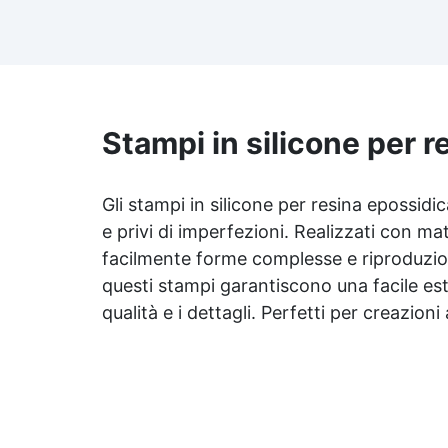
risultato senza imperfezioni
Bassa viscosità per colate
ap
senza bolle, compatibile con
i
legno, silicone, vetro, metallo e
altri materiali. Certificata post-
catalisi atossica e sicura per il
contatto con la pelle, Bpa Free
Stampi in silicone per 
Ri
e senza Solventi (Voc Free)
Superficie lucida, autolivellante
ra
e con filtri UV anti-ingiallimento
Gli stampi in silicone per resina epossid
per una finitura durevole e
e privi di imperfezioni. Realizzati con mat
Pe
brillante.
facilmente forme complesse e riproduzioni 
10
questi stampi garantiscono una facile es
qualità e i dettagli. Perfetti per creazioni