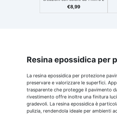
eso
cm Resistente ai graffi e ai raggi
€
8,99
UV, garantendo opere durature,
vibranti e senza ingiallimenti nel
ing
tempo Bassa viscosità e formula
all
anti-bolle per risultati
v
impeccabili, perfetti per colate di
d'
stampi e inglobamenti
Sic
Certificata Atossica post catalisi
per contatto con la pelle, BPA
free e VoC Free
Resina epossidica per 
La resina epossidica per protezione pavim
preservare e valorizzare le superfici. Ap
trasparente che protegge il pavimento da
rivestimento offre inoltre una finitura l
gradevoli. La resina epossidica è particol
pulizia, rendendola ideale per ambienti ad