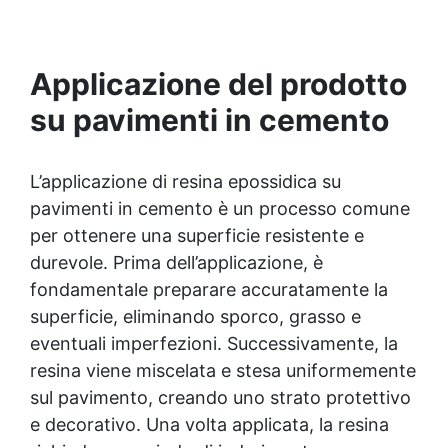
traffico.​ Applicazione rapida e semplice: la
formulazione ad asciugatura veloce consente di
completare l'intero processo in un solo giorno,
anche per utenti non professionisti.​ Finitura
Applicazione del prodotto
estetica personalizzabile: inclusi paillettes
su pavimenti in cemento
decorativi per creare pavimenti con effetti unici
e brillanti.​​ Versatilità d'uso: adatto per
professionisti, hobbisti e ambienti industriali
che richiedono pavimenti resistenti e di qualità
L’applicazione di resina epossidica su
superiore. La quantità di flakes dipende dal
pavimenti in cemento è un processo comune
design scelto (copertura parziale o totale). Il
per ottenere una superficie resistente e
consumo consigliato di 0,15–0,2 kg/m² si basa
durevole. Prima dell’applicazione, è
su una copertura parziale. Per una copertura
totale, è necessario raddoppiare la quantità
fondamentale preparare accuratamente la
consigliata. Sparta Top: Consumo consigliato:
superficie, eliminando sporco, grasso e
0,2 kg/m². Si prega di rispettare questa
eventuali imperfezioni. Successivamente, la
indicazione, poiché la quantità del prodotto è
calcolata in base a questo consumo. ​
resina viene miscelata e stesa uniformemente
sul pavimento, creando uno strato protettivo
e decorativo. Una volta applicata, la resina