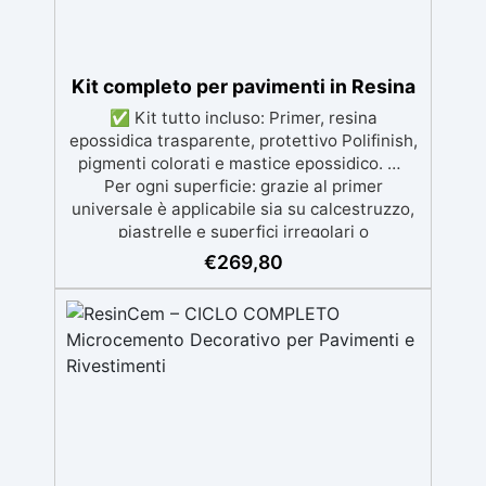
Kit completo per pavimenti in Resina
✅ Kit tutto incluso: Primer, resina
epossidica trasparente, protettivo Polifinish,
pigmenti colorati e mastice epossidico. ✅
Per ogni superficie: grazie al primer
universale è applicabile sia su calcestruzzo,
piastrelle e superfici irregolari o
danneggiate. ✅ Facile da applicare: Video
€
269,80
Guida completa inclusa, 3 semplici passaggi,
dalla preparazione della superficie alla
finitura protettiva antigraffio. ✅ Risultati
professionali: Sistema autolivellante,
resistente ai raggi UV, duraturo e con finitura
lucida o satinata. ✅ Personalizzabile:
Disponibile in kit per metrature da 2m² a
100m², con una vasta gamma di pigmenti
selezionabili.