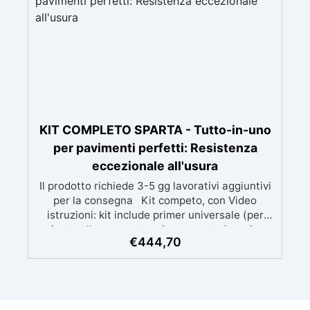
Rinnovandolo con una sola passata. 🔹 Senza
demolizioni, su qualsiasi superficie edile:
piastrelle, cemento, cotto, calcestruzzo.🔹
Perfetta adesione anche su superfici umide,
irregolari o danneggiate.🔹 Colorabile a piacere
si applica con un semplice ruolo o pennello🔹
Resistente al calpestio ed anche carrabile (2
mani).🔹 Asciugatura rapida: già calpestabile il
giorno successivo
KIT COMPLETO SPARTA - Tutto-in-uno
per pavimenti perfetti: Resistenza
eccezionale all'usura
Il prodotto richiede 3-5 gg lavorativi aggiuntivi
per la consegna Kit competo, con Video
istruzioni: kit include primer universale (per
piasterelle, cemento, microcemento) resina
€
444,70
rivestimento antigraffio, pronto all'uso!
Massima resistenza all'usura: il sistema
poliaspartico SPARTA offre una protezione
eccezionale contro graffi, agenti chimici e
carichi pesanti, ideale per ambienti ad alto