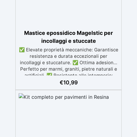
Mastice epossidico Magelstic per
incollaggi e stuccate
✅ Elevate proprietà meccaniche: Garantisce
resistenza e durata eccezionali per
incollaggi e stuccature. ✅ Ottima adesione:
Perfetto per marmi, graniti, pietre naturali e
artificiali. ✅ Resistente alle intemperie:
Inalterabile alle condizioni atmosferiche e
€
10,99
resistente agli UV. ✅ Applicazioni verticali:
Ideale per applicazioni verticali, senza
rischio di colature. ✅ Facile da usare:
Miscelazione semplice con rapporto 100:50
per risultati ottimali.