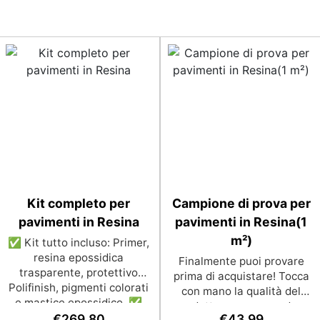
Kit completo per
Campione di prova per
pavimenti in Resina
pavimenti in Resina(1
m²)
✅ Kit tutto incluso: Primer,
resina epossidica
Finalmente puoi provare
trasparente, protettivo
prima di acquistare! Tocca
Polifinish, pigmenti colorati
con mano la qualità del
e mastice epossidico. ✅
prodotto, senza spendere
Per ogni superficie: grazie
€
269,80
€
43,99