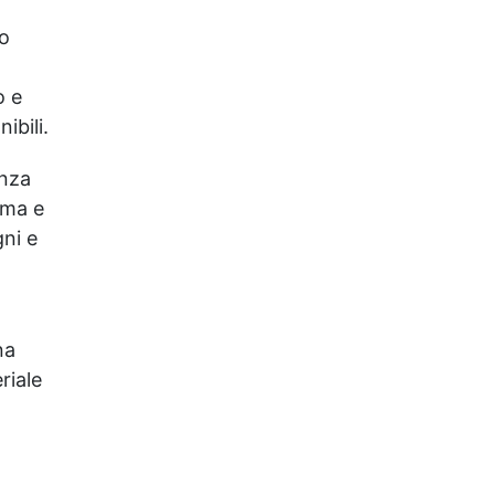
no
o e
ibili.
enza
orma e
gni e
na
riale