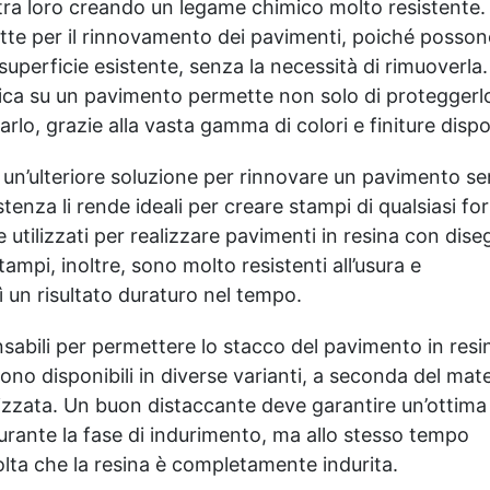
tra loro creando un legame chimico molto resistente.
Risultati professionali:
ette per il rinnovamento dei pavimenti, poiché posso
Sistema autolivellante,
resistente ai raggi UV,
superficie esistente, senza la necessità di rimuoverla.
duraturo e con finitura
dica su un pavimento permette non solo di proteggerl
lucida o satinata. ✅
lo, grazie alla vasta gamma di colori e finiture dispon
Personalizzabile:
Disponibile in kit per
un’ulteriore soluzione per rinnovare un pavimento s
metrature da 2m² a 100m²,
con una vasta gamma di
istenza li rende ideali per creare stampi di qualsiasi f
pigmenti selezionabili.
tilizzati per realizzare pavimenti in resina con dise
stampi, inoltre, sono molto resistenti all’usura e
 un risultato duraturo nel tempo.
sabili per permettere lo stacco del pavimento in resi
no disponibili in diverse varianti, a seconda del mate
ilizzata. Un buon distaccante deve garantire un’ottima
urante la fase di indurimento, ma allo stesso tempo
lta che la resina è completamente indurita.