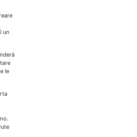
creare
ì un
enderà
utare
e le
rta
ono.
vute