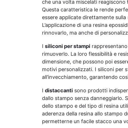
estetica personalizzabile:
che una volta miscelati reagiscono 
inclusi paillettes decorativi
Questa caratteristica le rende perf
per creare pavimenti con
essere applicate direttamente sulla 
effetti unici e brillanti.​​
L’applicazione di una resina epossi
Versatilità d'uso: adatto per
professionisti, hobbisti e
rinnovarlo, ma anche di personalizzar
ambienti industriali che
richiedono pavimenti
I
siliconi per stampi
rappresentano 
resistenti e di qualità
rimuoverlo. La loro flessibilità e res
superiore. La quantità di
dimensione, che possono poi essere u
flakes dipende dal design
scelto (copertura parziale o
motivi personalizzati. I siliconi per 
totale). Il consumo
all’invecchiamento, garantendo così
consigliato di 0,15–0,2 kg/m²
si basa su una copertura
I
distaccanti
sono prodotti indispen
parziale. Per una copertura
totale, è necessario
dallo stampo senza danneggiarlo. So
raddoppiare la quantità
dello stampo e del tipo di resina ut
consigliata. Sparta Top:
aderenza della resina allo stampo d
Consumo consigliato: 0,2
permetterne un facile stacco una vo
kg/m². Si prega di rispettare
questa indicazione, poiché