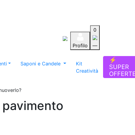
0
Profilo
—
Aiuto
Preferiti
Blog
⚡
nti
Saponi e Candele
Kit
SUPER
Creatività
OFFERT
imuoverlo?
n pavimento