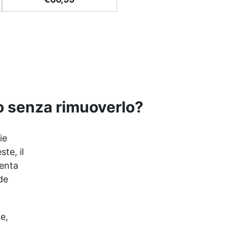
o senza rimuoverlo?
ie
te, il
senta
de
e,