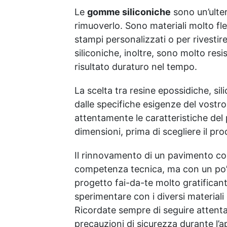
la quantità del prodotto è
Le
gomme siliconiche
sono un’ulte
calcolata in base a questo
rimuoverlo. Sono materiali molto fles
consumo. ​
stampi personalizzati o per rivesti
siliconiche, inoltre, sono molto resi
risultato duraturo nel tempo.
La scelta tra resine epossidiche, si
dalle specifiche esigenze del vostro
attentamente le caratteristiche del 
dimensioni, prima di scegliere il pro
Il rinnovamento di un pavimento con 
competenza tecnica, ma con un po’ d
progetto fai-da-te molto gratificant
sperimentare con i diversi materiali 
Ricordate sempre di seguire attenta
precauzioni di sicurezza durante l’a