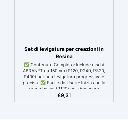
costosi lavori di ripristino, in appena 24h ✅
Versatile e personalizzabile: adatto a
cemento, calcestruzzo, vecchie
pavimentazioni e terra battuta (previa
consulenza). ✅ Resine resistenti nel tempo:
le resine ad alta tecnologia garantiscono
resistenza all'usura e stabilità del colore
negli anni
Set di levigatura per creazioni in
Resina
✅ Contenuto Completo: Include dischi
ABRANET da 150mm (P120, P240, P320,
P400) per una levigatura progressiva e
precisa. ✅ Facile da Usare: Inizia con la
grana bassa (P120) per rimuovere
imperfezioni e passa progressivamente a
€
9,31
grane più fini per una finitura omogenea. ✅
Tecnologia Avanzata: I dischi retati
favoriscono l'aspirazione della polvere,
garantendo un ambiente di lavoro pulito e
una finitura perfetta. ✅ Finitura Luminosa: