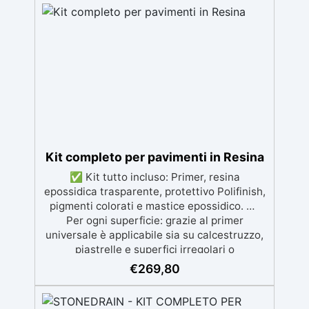
materiali. Certificata post-catalisi atossica e
sicura per il contatto con la pelle, Bpa Free e
senza Solventi (Voc Free) Superficie lucida,
autolivellante e con filtri UV anti-
ingiallimento per una finitura durevole e
brillante.
Kit completo per pavimenti in Resina
✅ Kit tutto incluso: Primer, resina
epossidica trasparente, protettivo Polifinish,
pigmenti colorati e mastice epossidico. ✅
Per ogni superficie: grazie al primer
universale è applicabile sia su calcestruzzo,
piastrelle e superfici irregolari o
danneggiate. ✅ Facile da applicare: Video
€
269,80
Guida completa inclusa, 3 semplici passaggi,
dalla preparazione della superficie alla
finitura protettiva antigraffio. ✅ Risultati