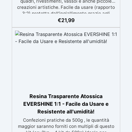
quadri, rivestimenti, vassoi e anche piccole
creazioni artistiche. Facile da usare (rapporto
3:2) protetta dall’ingiallimento grazie agli
speciali filtri UV Formula densa : non cola via,
€
21,99
mantenendo i design precisi e puliti. Indurisce
in 12-24h garantendo una superficie lucida e
brillante
Resina Trasparente Atossica
EVERSHINE 1:1 - Facile da Usare e
Resistente all'umidità!
Confezioni pratiche da 500g , le quantità
maggior saranno forniti con multipli di questo