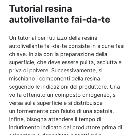
Dopo l'uso dei dischi, puoi lucidare con
Tutorial resina
Gelcoat 3M per una superficie liscia e lucida,
o ottenere una finitura satinata con Olio
autolivellante fai-da-te
Cera Dura Satinata della Osmo. ✅ Ideale
per Resina: Perfetto per creare superfici
rifinite, lisce e professionali, anche per
Un tutorial per l’utilizzo della resina
principianti.
autolivellante fai-da-te consiste in alcune fasi
chiave. Inizia con la preparazione della
superficie, che deve essere pulita, asciutta e
priva di polvere. Successivamente, si
mischiano i componenti della resina
seguendo le indicazioni del produttore. Una
volta ottenuto un composto omogeneo, si
versa sulla superficie e si distribuisce
uniformemente con l’aiuto di una spatola.
Infine, bisogna attendere il tempo di
indurimento indicato dal produttore prima di