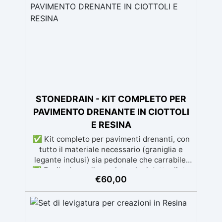
professionali: Sistema autolivellante,
resistente ai raggi UV, duraturo e con finitura
lucida o satinata. ✅ Personalizzabile:
Disponibile in kit per metrature da 2m² a
100m², con una vasta gamma di pigmenti
selezionabili.
STONEDRAIN - KIT COMPLETO PER
PAVIMENTO DRENANTE IN CIOTTOLI
E RESINA
✅ Kit completo per pavimenti drenanti, con
tutto il materiale necessario (graniglia e
legante inclusi) sia pedonale che carrabile.
✅ Facile da applicare: istruzioni dettagliate
€
60,00
per risultati impeccabili, senza bisogno di
esperienza, con assistenza video/telefonica
gratuita ✅ Economico e Veloce: rinnova le
superfici con una spesa minima, evitando