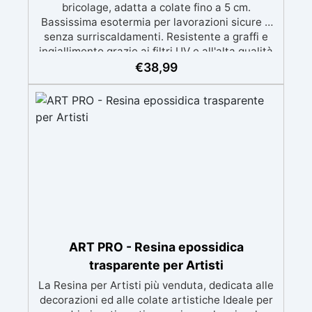
bricolage, adatta a colate fino a 5 cm.
Bassissima esotermia per lavorazioni sicure e
senza surriscaldamenti. Resistente a graffi e
ingiallimento grazie ai filtri UV e all'alta qualità
meccanica. Bassa viscosità per eliminare bolle
€
38,99
d'aria e ottenere finiture lisce. Sicura, atossica,
BPA/VOC free e certificata per il contatto
prolungato con la pelle.
ART PRO - Resina epossidica
trasparente per Artisti
La Resina per Artisti più venduta, dedicata alle
decorazioni ed alle colate artistiche Ideale per