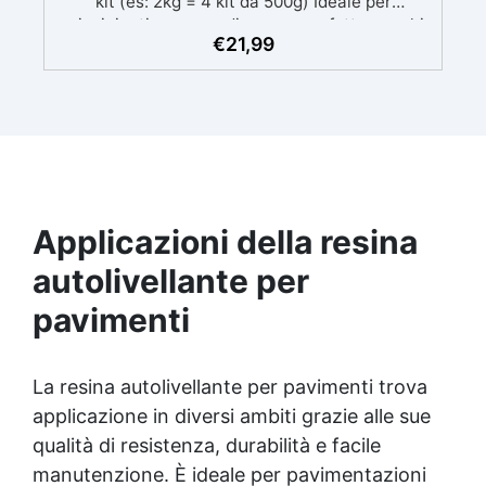
kit (es: 2kg = 4 kit da 500g) Ideale per
principianti: a prova di errore, perfetta per chi
€
21,99
inizia. Sempre lucida: garantisce una finitura
brillante e uniforme in ogni condizione.
Facilissima da usare: rapporto di miscelazione
intuitivo basta mescolare i 2 componenti in
parti uguali Versatile e creativa: adatta per
colate, rivestimenti e colorabile a piacere.
Resistente : lucentezza duratura e alta
resistenza a graffi e umidità.
Applicazioni della resina
autolivellante per
pavimenti
La
resina autolivellante
per pavimenti trova
applicazione in diversi ambiti grazie alle sue
qualità di resistenza, durabilità e facile
manutenzione. È ideale per pavimentazioni