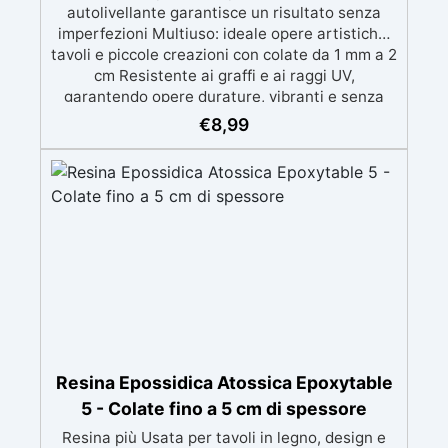
autolivellante garantisce un risultato senza
imperfezioni Multiuso: ideale opere artistiche,
tavoli e piccole creazioni con colate da 1 mm a 2
cm Resistente ai graffi e ai raggi UV,
garantendo opere durature, vibranti e senza
ingiallimenti nel tempo Bassa viscosità e
€
8,99
formula anti-bolle per risultati impeccabili,
perfetti per colate di stampi e inglobamenti
Certificata Atossica post catalisi per contatto
con la pelle, BPA free e VoC Free
Resina Epossidica Atossica Epoxytable
5 - Colate fino a 5 cm di spessore
Resina più Usata per tavoli in legno, design e