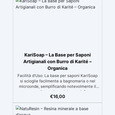
Non lascia superfici appiccicose, risultato
pulito e sicuro
KariSoap – La Base per Saponi
Artigianali con Burro di Karité –
Organica
Facilità d’Uso: La base per saponi KariSoap
si scioglie facilmente a bagnomaria o nel
microonde, semplificando notevolmente il
processo di creazione dei saponi. Super
€
16,00
Sicuro: Realizzata con ingredienti naturali e
sicuri, KariSoap è un prodotto organico che
garantisce un sapone delicato sulla pelle e
privo di sostanze nocive. Benefici del Burro