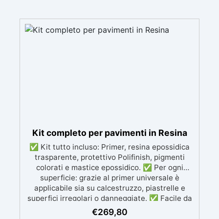
Kit completo per pavimenti in Resina
✅ Kit tutto incluso: Primer, resina epossidica
trasparente, protettivo Polifinish, pigmenti
colorati e mastice epossidico. ✅ Per ogni
superficie: grazie al primer universale è
applicabile sia su calcestruzzo, piastrelle e
superfici irregolari o danneggiate. ✅ Facile da
applicare: Video Guida completa inclusa, 3
€
269,80
semplici passaggi, dalla preparazione della