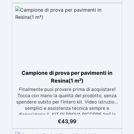
superficie alla finitura protettiva antigraffio. ✅
Risultati professionali: Sistema autolivellante,
resistente ai raggi UV, duraturo e con finitura
lucida o satinata. ✅ Personalizzabile:
Disponibile in kit per metrature da 2m² a 100m²,
con una vasta gamma di pigmenti selezionabili.
Campione di prova per pavimenti in
Resina(1 m²)
Finalmente puoi provare prima di acquistare!
Tocca con mano la qualità del prodotto, senza
spendere subito per l’intero kit. Video istruzioni
semplici e assistenza tecnica sempre a
disposizione IL KIT DI PROVA RICOPRE 1m² la
descrizione fa riferimento al prodotto completo,
€
43,99
nel campione di prova non è presente il mastice
epossidico ed il protettivo ✅ Per ogni