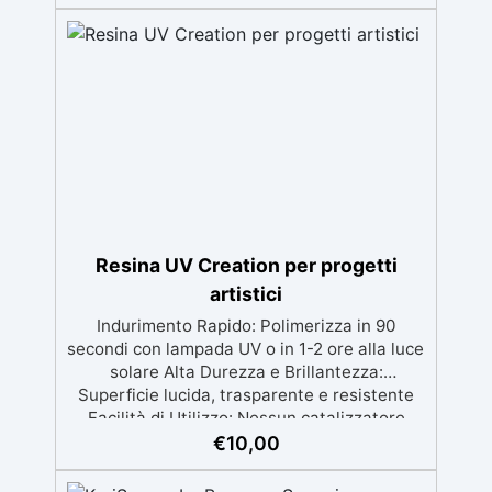
dalla preparazione della superficie alla
finitura protettiva antigraffio. ✅ Risultati
professionali: Sistema autolivellante,
resistente ai raggi UV, duraturo e con finitura
lucida o satinata. ✅ Personalizzabile:
Disponibile in kit per metrature da 2m² a
100m², con una vasta gamma di pigmenti
selezionabili.
Resina UV Creation per progetti
artistici
Indurimento Rapido: Polimerizza in 90
secondi con lampada UV o in 1-2 ore alla luce
solare Alta Durezza e Brillantezza:
Superficie lucida, trasparente e resistente
Facilità di Utilizzo: Nessun catalizzatore
richiesto, applicala e indurisce subito
€
10,00
Versatilità: Ideale per gioielli, accessori e
decorazioni personalizzate Nuova Formula: