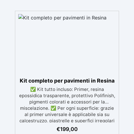
Kit completo per pavimenti in Resina
✅ Kit tutto incluso: Primer, resina
epossidica trasparente, protettivo Polifinish,
pigmenti colorati e accessori per la
miscelazione. ✅ Per ogni superficie: grazie
al primer universale è applicabile sia su
calcestruzzo, piastrelle e superfici irregolari
o danneggiate. ✅ Facile da applicare: Video
€
199,00
Guida completa inclusa, 3 semplici passaggi,