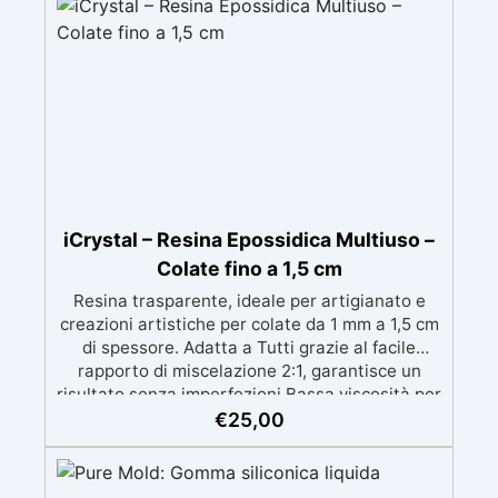
superficie: grazie al primer universale è
applicabile sia su calcestruzzo, piastrelle e
superfici irregolari o danneggiate. ✅ Facile da
applicare: Video Guida completa inclusa, 3
semplici passaggi, dalla preparazione della
superficie alla finitura protettiva antigraffio. ✅
Risultati professionali: Sistema autolivellante,
resistente ai raggi UV, duraturo e con finitura
lucida o satinata. ✅ Personalizzabile:
Disponibile in kit per metrature da 2m² a 100m²,
iCrystal – Resina Epossidica Multiuso –
con una vasta gamma di pigmenti selezionabili.
Colate fino a 1,5 cm
Resina trasparente, ideale per artigianato e
creazioni artistiche per colate da 1 mm a 1,5 cm
di spessore. Adatta a Tutti grazie al facile
rapporto di miscelazione 2:1, garantisce un
risultato senza imperfezioni Bassa viscosità per
colate senza bolle, compatibile con legno,
€
25,00
silicone, vetro, metallo e altri materiali.
Certificata post-catalisi atossica e sicura per il
contatto con la pelle, Bpa Free e senza Solventi