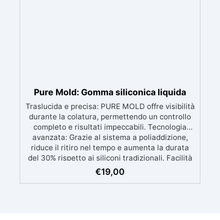
(Voc Free) Superficie lucida, autolivellante e
con filtri UV anti-ingiallimento per una finitura
durevole e brillante.
Pure Mold: Gomma siliconica liquida
Traslucida e precisa: PURE MOLD offre visibilità
durante la colatura, permettendo un controllo
completo e risultati impeccabili. Tecnologia
avanzata: Grazie al sistema a poliaddizione,
riduce il ritiro nel tempo e aumenta la durata
del 30% rispetto ai siliconi tradizionali. Facilità
d'uso: Miscelazione semplice con rapporto 1:1,
€
19,00
ideale sia per principianti che professionisti.
Versatile: Compatibile con resine, cere, metalli
a basso punto di fusione, saponi, cementi e
gessi, per progetti creativi dettagliati. Alta
qualità tecnica: Con una durezza di 13 Shore A