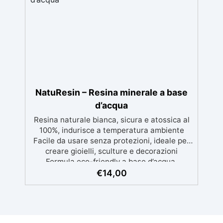
di Karité: Ricca di burro di karité, nota per le
sue proprietà nutrienti, idratanti e protettive,
ideale per una pelle morbida e ben curata.
Ideale per Saponi Decorativi: La formula di
KariSoap assicura che il sapone mantenga la
sua bellezza nel tempo, senza deteriorarsi.
Creatività Illimitata: Disponibile in due
versioni – Bianca e Trasparente – KariSoap
può essere facilmente colorata con i
NatuResin – Resina minerale a base
coloranti ColorSoap, permettendoti di creare
d’acqua
saponi dal design unico e personalizzato.
Resina naturale bianca, sicura e atossica al
100%, indurisce a temperatura ambiente
Facile da usare senza protezioni, ideale per
creare gioielli, sculture e decorazioni
Formula eco-friendly a base d’acqua,
alternativa sicura alle resine tradizionali
€
14,00
Adatta anche ai bambini, perfetta per un
utilizzo in casa senza rischi Multiuso e
versatile, pronta in soli 30 minuti per
creazioni rapide e personalizzabili.