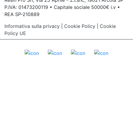
Resin Pro Srl, Via 25 Aprile – Z.I.snc, 19021 Arcola SP
P.IVA: 01473200119 • Capitale sociale 50000€ i.v •
REA SP-210889
Informativa sulla privacy
|
Cookie Policy
|
Cookie
Policy UE