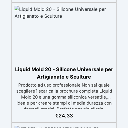
metalli a bassa fusione, sapone e cemento.
Atossica e sicura: Formulazione inodore,
atossica e facile da maneggiare senza guanti o
mascherina. Alta resistenza e durabilità:
Consente oltre 50 tirature, con durezza Shore A
di 24 e minimo ritiro lineare (<0,1%). Pratica e
pulita: Antiaderente, non necessita di agenti
distaccanti né di pulizia degli strumenti dopo
l’uso.
Liquid Mold 20 - Silicone Universale per
Artigianato e Sculture
Prodotto ad uso professionale Non sai quale
scegliere? scarica la brochure completa Liquid
Mold 20 è una gomma siliconica versatile,
ideale per creare stampi di media durezza con
dettagli precisi. Perfetto per gioielleria,
sculture, oggetti artistici, prototipi, saponi,
€
24,33
cosmetici solidi, candele decorative e progetti
artigianali con dettagli complessi. Compatibile