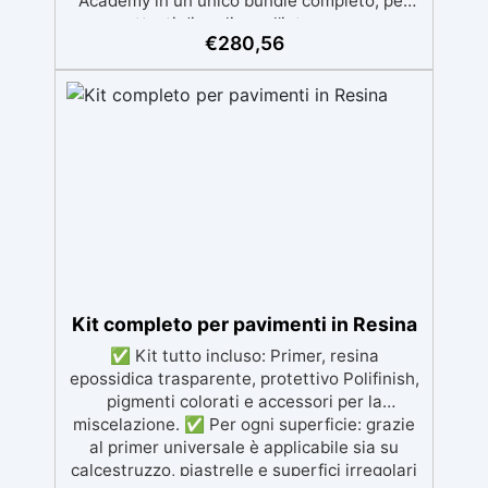
Academy in un unico bundle completo, per
permetterti di replicare l’intero processo
€
280,56
mostrato nel corso in modo semplice,
ordinato e senza sprechi. Questo bundle è
pensato per chi desidera ottenere risultati
professionali nella realizzazione di stampi
complessi per sculture, prototipi e colate
avanzate.
Kit completo per pavimenti in Resina
✅ Kit tutto incluso: Primer, resina
epossidica trasparente, protettivo Polifinish,
pigmenti colorati e accessori per la
miscelazione. ✅ Per ogni superficie: grazie
al primer universale è applicabile sia su
calcestruzzo, piastrelle e superfici irregolari