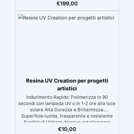
o danneggiate. ✅ Facile da applicare: Video
€
199,00
Guida completa inclusa, 3 semplici passaggi,
dalla preparazione della superficie alla
finitura protettiva antigraffio. ✅ Risultati
professionali: Sistema autolivellante,
resistente ai raggi UV, duraturo e con finitura
lucida o satinata. ✅ Personalizzabile:
Disponibile in kit per metrature da 2m² a
100m², con una vasta gamma di pigmenti
selezionabili.
Resina UV Creation per progetti
artistici
Indurimento Rapido: Polimerizza in 90
secondi con lampada UV o in 1-2 ore alla luce
solare Alta Durezza e Brillantezza:
Superficie lucida, trasparente e resistente
Facilità di Utilizzo: Nessun catalizzatore
richiesto, applicala e indurisce subito
€
10,00