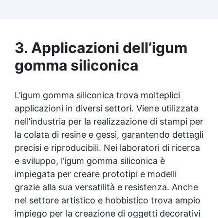
garantisce un sapone delicato sulla pelle e
privo di sostanze nocive. Benefici del Burro
di Karité: Ricca di burro di karité, nota per le
sue proprietà nutrienti, idratanti e protettive,
ideale per una pelle morbida e ben curata.
3. Applicazioni dell’igum
Ideale per Saponi Decorativi: La formula di
gomma siliconica
KariSoap assicura che il sapone mantenga la
sua bellezza nel tempo, senza deteriorarsi.
Creatività Illimitata: Disponibile in due
versioni – Bianca e Trasparente – KariSoap
L’igum gomma siliconica trova molteplici
può essere facilmente colorata con i
applicazioni in diversi settori. Viene utilizzata
coloranti ColorSoap, permettendoti di creare
nell’industria per la realizzazione di stampi per
saponi dal design unico e personalizzato.
la colata di resine e gessi, garantendo dettagli
precisi e riproducibili. Nei laboratori di ricerca
e sviluppo, l’igum gomma siliconica è
impiegata per creare prototipi e modelli
grazie alla sua versatilità e resistenza. Anche
nel settore artistico e hobbistico trova ampio
impiego per la creazione di oggetti decorativi