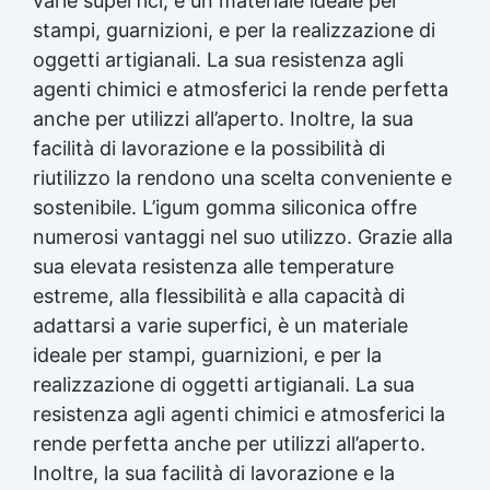
varie superfici, è un materiale ideale per
Gomma da stampi Gomma al silicone per stampi
stampi, guarnizioni, e per la realizzazione di
Gomma siliconica per stampi Gomma siliconica
liquida per stampi Gomma siliconica fai da te
oggetti artigianali. La sua resistenza agli
Gomma siliconica da colata Gomma liquida per
agenti chimici e atmosferici la rende perfetta
stampi Gomma siliconica per stampi durevoli
anche per utilizzi all’aperto. Inoltre, la sua
Gomma siliconica per colata Gomma siliconica
facilità di lavorazione e la possibilità di
per calchi Gomma siliconica colata Gomma
siliconica per stampi 5 kg Gomma al silicone
riutilizzo la rendono una scelta conveniente e
Gomma silicone Gomme siliconiche Gomma
sostenibile. L’igum gomma siliconica offre
liquida trasparente Gomma per stampi Gomma
numerosi vantaggi nel suo utilizzo. Grazie alla
siliconica resistente Gomma siliconica per
stampi complessi Gomma siliconica liquida
sua elevata resistenza alle temperature
Gomma siliconica morbida Gomma colata
estreme, alla flessibilità e alla capacità di
Gomma siliconica per calchi resistenti Gomma
adattarsi a varie superfici, è un materiale
siliconica Gomma siliconica antiaderente See
ideale per stampi, guarnizioni, e per la
all articles →
realizzazione di oggetti artigianali. La sua
resistenza agli agenti chimici e atmosferici la
rende perfetta anche per utilizzi all’aperto.
Inoltre, la sua facilità di lavorazione e la