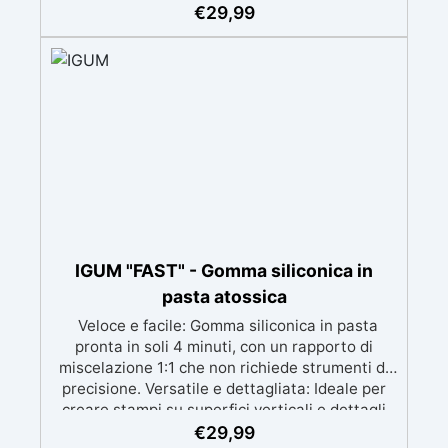
complessi con un risultato professionale.
€
29,99
Versatile: Compatibile con resina, gesso, cera,
metallo a basso punto di fusione, sapone e
cemento. Resistente e durevole: Consente oltre
50 tirature con materiali diversi, mantenendo
una durezza di 38 Shore A.
IGUM "FAST" - Gomma siliconica in
pasta atossica
Veloce e facile: Gomma siliconica in pasta
pronta in soli 4 minuti, con un rapporto di
miscelazione 1:1 che non richiede strumenti di
precisione. Versatile e dettagliata: Ideale per
creare stampi su superfici verticali e dettagli
intricati, compatibile con resine, gesso, cera,
€
29,99