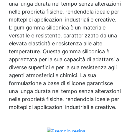
silicone Bicchieri in silicone Creare stampo in
una lunga durata nel tempo senza alterazioni
silicone Ricetta per stampi in silicone Come
nelle proprietà fisiche, rendendola ideale per
fare un calco in silicone Come fare stampi in
molteplici applicazioni industriali e creative.
silicone 3d Silicone alimentare per stampi
Come fare uno stampo in silicone Come usare
L’igum gomma siliconica è un materiale
gli stampi in silicone Come mettere lo stoppino
versatile e resistente, caratterizzato da una
negli stampi in silicone Come fare uno stampo
elevata elasticità e resistenza alle alte
di silicone Come creare uno stampo in silicone
Cera di soia per stampi Siliconi per stampi
temperature. Questa gomma siliconica è
Forma in silicone Forme di silicone Creare
apprezzata per la sua capacità di adattarsi a
stampi in silicone Come creare stampi in
diverse superfici e per la sua resistenza agli
silicone Silicone per stampi alimentari Bicchiere
agenti atmosferici e chimici. La sua
silicone See all articles → Gomma siliconica per
dettagli 22 articles ▸ Gomma siliconica per
formulazione a base di silicone garantisce
modelli dettagliati Gomma siliconica per oggetti
una lunga durata nel tempo senza alterazioni
complessi Gomma siliconica per modelli
nelle proprietà fisiche, rendendola ideale per
complessi Gomma siliconica per dettagli precisi
Gomma siliconica per dettagli artistici Gomma
molteplici applicazioni industriali e creative.
siliconica per modelli artistici Gomma siliconica
per modelli durevoli Gomma siliconica per calchi
dettagliati Gomma siliconica per dettagli
complessi Gomma siliconica per modellini