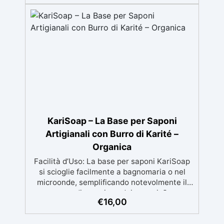
Versatilità: Ideale per gioielli, accessori e
decorazioni personalizzate Nuova Formula:
Non lascia superfici appiccicose, risultato
pulito e sicuro
KariSoap – La Base per Saponi
Artigianali con Burro di Karité –
Organica
Facilità d’Uso: La base per saponi KariSoap
si scioglie facilmente a bagnomaria o nel
microonde, semplificando notevolmente il
processo di creazione dei saponi. Super
€
16,00
Sicuro: Realizzata con ingredienti naturali e
sicuri, KariSoap è un prodotto organico che