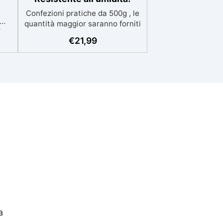
Confezioni pratiche da 500g , le
quantità maggior saranno forniti
,
con multipli di questo kit (es: 2kg
€
21,99
e
= 4 kit da 500g) Ideale per
.
principianti: a prova di errore,
:2)
perfetta per chi inizia. Sempre
azie
lucida: garantisce una finitura
la
brillante e uniforme in ogni
condizione. Facilissima da usare:
 e
rapporto di miscelazione
intuitivo basta mescolare i 2
cida
componenti in parti uguali
Versatile e creativa: adatta per
colate, rivestimenti e colorabile
a piacere. Resistente :
lucentezza duratura e alta
resistenza a graffi e umidità.
a