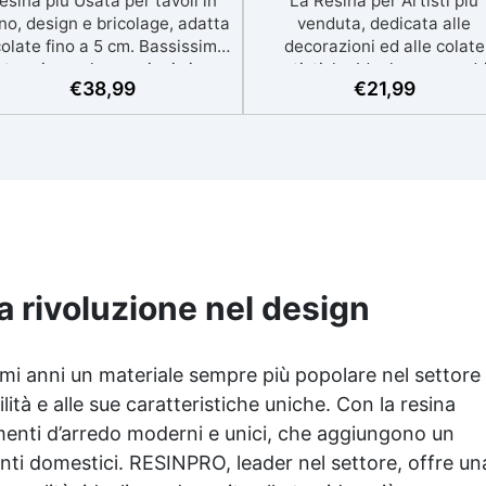
esina più Usata per tavoli in
La Resina per Artisti più
no, design e bricolage, adatta
venduta, dedicata alle
colate fino a 5 cm. Bassissima
decorazioni ed alle colate
termia per lavorazioni sicure
artistiche Ideale per quadri
€
38,99
€
21,99
e senza surriscaldamenti.
rivestimenti, vassoi e anch
Resistente a graffi e
piccole creazioni artistiche
iallimento grazie ai filtri UV e
Facile da usare (rapporto 3
'alta qualità meccanica. Bassa
protetta dall’ingiallimento gr
iscosità per eliminare bolle
agli speciali filtri UV Formu
aria e ottenere finiture lisce.
densa : non cola via,
ura, atossica, BPA/VOC free e
mantenendo i design precisi
certificata per il contatto
puliti. Indurisce in 12-24h
prolungato con la pelle.
garantendo una superficie lu
e brillante
a rivoluzione nel design
imi anni un materiale sempre più popolare nel settore
ilità e alle sue caratteristiche uniche. Con la
resina
menti d’arredo moderni e unici, che aggiungono un
ienti domestici. RESINPRO, leader nel settore, offre un