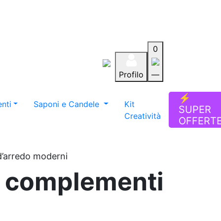
0
Profilo
—
Aiuto
Preferiti
Blog
⚡
nti
Saponi e Candele
Kit
SUPER
Creatività
OFFERT
d’arredo moderni
re complementi