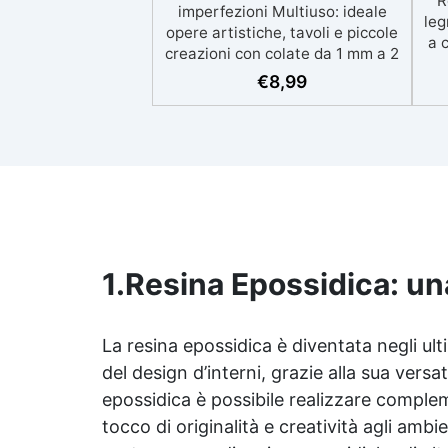
R
imperfezioni Multiuso: ideale
leg
opere artistiche, tavoli e piccole
a 
creazioni con colate da 1 mm a 2
eso
cm Resistente ai graffi e ai raggi
€
8,99
UV, garantendo opere durature,
vibranti e senza ingiallimenti nel
ing
tempo Bassa viscosità e formula
all
anti-bolle per risultati
v
impeccabili, perfetti per colate di
d'
stampi e inglobamenti
Sic
Certificata Atossica post catalisi
per contatto con la pelle, BPA
free e VoC Free
1.
Resina Epossidica: un
La
resina epossidica
è diventata negli ult
del design d’interni, grazie alla sua versat
epossidica
è possibile realizzare comple
tocco di originalità e creatività agli amb