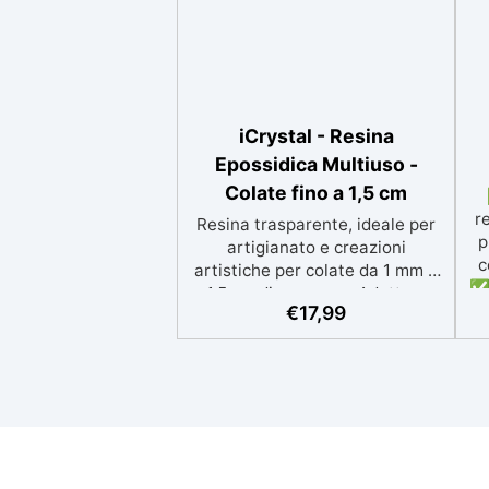
iCrystal - Resina
Epossidica Multiuso -
Colate fino a 1,5 cm
r
Resina trasparente, ideale per
p
artigianato e creazioni
c
artistiche per colate da 1 mm a
✅ 
1,5 cm di spessore. Adatta a
p
€
17,99
Tutti grazie al facile rapporto di
si
miscelazione 2:1, garantisce un
risultato senza imperfezioni
Bassa viscosità per colate
ap
senza bolle, compatibile con
i
legno, silicone, vetro, metallo e
altri materiali. Certificata post-
catalisi atossica e sicura per il