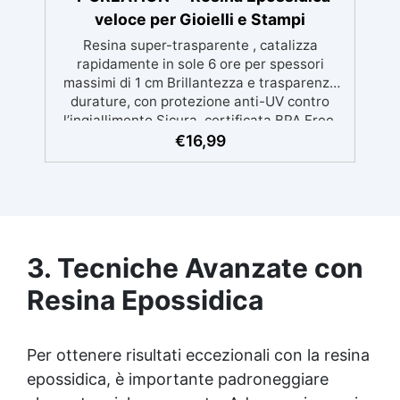
veloce per Gioielli e Stampi
Resina super-trasparente , catalizza
rapidamente in sole 6 ore per spessori
massimi di 1 cm Brillantezza e trasparenza
durature, con protezione anti-UV contro
l’ingiallimento Sicura, certificata BPA Free,
senza solventi e inodore, prodotta al 100% in
€
16,99
Italia Facile da usare (rapporto 2:1) e
lavorare, con bassa viscosità per ridurre le
bolle Ideale per gioielli, piccole colate,
decorazioni e prototipazione rapida.
3. Tecniche Avanzate con
Resina Epossidica
Per ottenere risultati eccezionali con la
resina
epossidica
, è importante padroneggiare