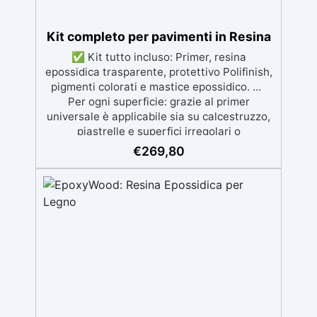
Kit completo per pavimenti in Resina
✅ Kit tutto incluso: Primer, resina
epossidica trasparente, protettivo Polifinish,
pigmenti colorati e mastice epossidico. ✅
Per ogni superficie: grazie al primer
universale è applicabile sia su calcestruzzo,
piastrelle e superfici irregolari o
danneggiate. ✅ Facile da applicare: Video
€
269,80
Guida completa inclusa, 3 semplici passaggi,
dalla preparazione della superficie alla
finitura protettiva antigraffio. ✅ Risultati
professionali: Sistema autolivellante,
resistente ai raggi UV, duraturo e con finitura
lucida o satinata. ✅ Personalizzabile:
Disponibile in kit per metrature da 2m² a
100m², con una vasta gamma di pigmenti
selezionabili.