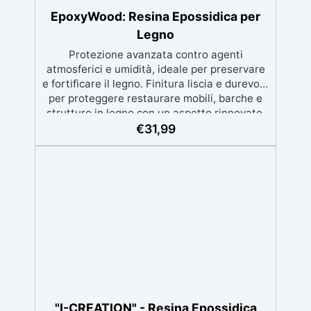
EpoxyWood: Resina Epossidica per
Legno
Protezione avanzata contro agenti
atmosferici e umidità, ideale per preservare
e fortificare il legno. Finitura liscia e durevole
per proteggere restaurare mobili, barche e
strutture in legno con un aspetto rinnovato.
Stabilizzazione del legno senza bolle d’aria,
€
31,99
perfetta per riprisitini e riparazioni durevoli
nel tempo. Elevata resistenza chimica e
meccanica, facilmente colorabile per progetti
creativi e robusti. Adatta a diverse superfici,
incluse vetroresina e metallo, semplice da
usare (rapporto 2 a 1).
"I-CREATION" - Resina Epossidica