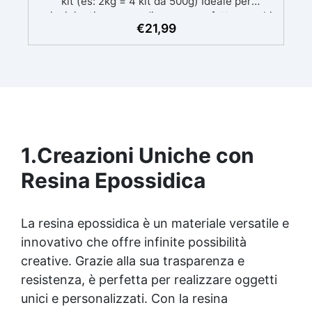
kit (es: 2kg = 4 kit da 500g) Ideale per
principianti: a prova di errore, perfetta per chi
€
21,99
inizia. Sempre lucida: garantisce una finitura
brillante e uniforme in ogni condizione.
Facilissima da usare: rapporto di miscelazione
intuitivo basta mescolare i 2 componenti in
parti uguali Versatile e creativa: adatta per
colate, rivestimenti e colorabile a piacere.
Resistente : lucentezza duratura e alta
resistenza a graffi e umidità.
1.
Creazioni Uniche con
Resina Epossidica
La
resina epossidica
è un materiale versatile e
innovativo che offre infinite possibilità
creative. Grazie alla sua trasparenza e
resistenza, è perfetta per realizzare oggetti
unici e personalizzati. Con la
resina