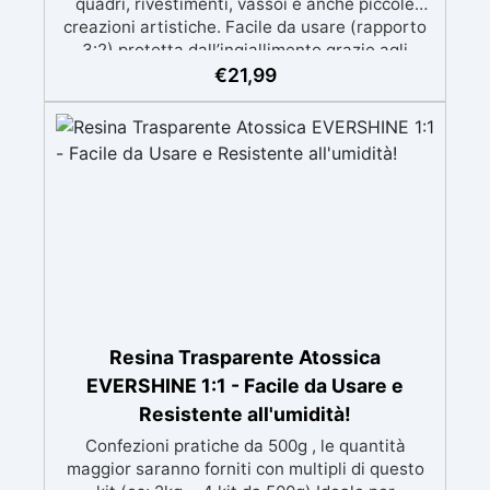
quadri, rivestimenti, vassoi e anche piccole
creazioni artistiche. Facile da usare (rapporto
3:2) protetta dall’ingiallimento grazie agli
speciali filtri UV Formula densa : non cola via,
€
21,99
mantenendo i design precisi e puliti. Indurisce
in 12-24h garantendo una superficie lucida e
brillante
Resina Trasparente Atossica
EVERSHINE 1:1 - Facile da Usare e
Resistente all'umidità!
Confezioni pratiche da 500g , le quantità
maggior saranno forniti con multipli di questo