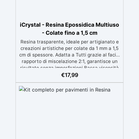
iCrystal - Resina Epossidica Multiuso
- Colate fino a 1,5 cm
Resina trasparente, ideale per artigianato e
creazioni artistiche per colate da 1 mm a 1,5
cm di spessore. Adatta a Tutti grazie al facile
rapporto di miscelazione 2:1, garantisce un
risultato senza imperfezioni Bassa viscosità
per colate senza bolle, compatibile con
€
17,99
legno, silicone, vetro, metallo e altri
materiali. Certificata post-catalisi atossica e
sicura per il contatto con la pelle, Bpa Free e
senza Solventi (Voc Free) Superficie lucida,
autolivellante e con filtri UV anti-
ingiallimento per una finitura durevole e
brillante.