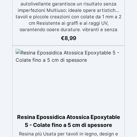
autolivellante garantisce un risultato senza
imperfezioni Multiuso: ideale opere artistiche,
tavoli e piccole creazioni con colate da 1 mm a 2
cm Resistente ai graffi e ai raggi UV,
garantendo opere durature, vibranti e senza
ingiallimenti nel tempo Bassa viscosità e
€
8,99
formula anti-bolle per risultati impeccabili,
perfetti per colate di stampi e inglobamenti
Certificata Atossica post catalisi per contatto
con la pelle, BPA free e VoC Free
Resina Epossidica Atossica Epoxytable
5 - Colate fino a 5 cm di spessore
Resina più Usata per tavoli in legno, design e