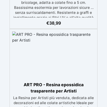
bricolage, adatta a colate fino a 5 cm.
Bassissima esotermia per lavorazioni sicure e
senza surriscaldamenti. Resistente a graffi e
ingiallimento grazie ai filtri UV e all'alta qualità
meccanica. Bassa viscosità per eliminare bolle
€
38,99
d'aria e ottenere finiture lisce. Sicura, atossica,
BPA/VOC free e certificata per il contatto
prolungato con la pelle.
ART PRO - Resina epossidica
trasparente per Artisti
La Resina per Artisti più venduta, dedicata alle
decorazioni ed alle colate artistiche Ideale per