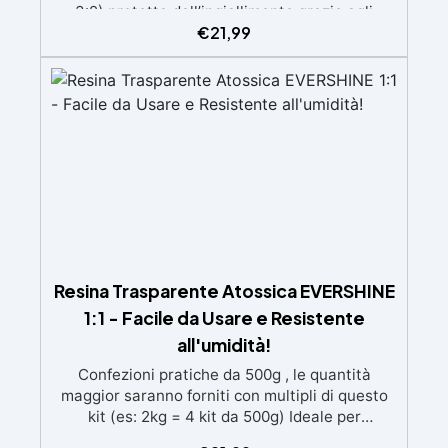
3:2) protetta dall’ingiallimento grazie agli
€
21,99
speciali filtri UV Formula densa : non cola via,
mantenendo i design precisi e puliti. Indurisce
in 12-24h garantendo una superficie lucida e
brillante
Resina Trasparente Atossica EVERSHINE
1:1 - Facile da Usare e Resistente
all'umidità!
Confezioni pratiche da 500g , le quantità
maggior saranno forniti con multipli di questo
kit (es: 2kg = 4 kit da 500g) Ideale per
principianti: a prova di errore, perfetta per chi