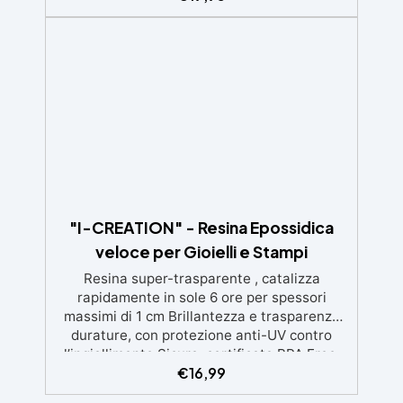
miscelare, guanti e bicchieri. 📦 Nº2. Kit di
avviamento in resina epossidica + 100
accessori:500 g di resina epossidica
trasparente One to One + 100 accessori utili
per la creazione di gioielli. Contiene: 500 g di
resina, 12 additivi decorativi, fiori secchi,
stampo in silicone per lettere, portachiavi,
punte per minitrapano, oltre 100 pezzi.
"I-CREATION" - Resina Epossidica
veloce per Gioielli e Stampi
Resina super-trasparente , catalizza
rapidamente in sole 6 ore per spessori
massimi di 1 cm Brillantezza e trasparenza
durature, con protezione anti-UV contro
l’ingiallimento Sicura, certificata BPA Free,
€
16,99
senza solventi e inodore, prodotta al 100% in
Italia Facile da usare (rapporto 2:1) e