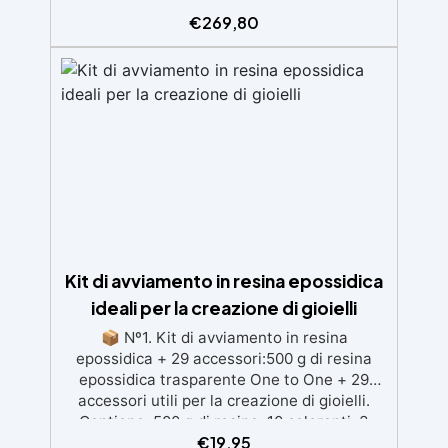
danneggiate. ✅ Facile da applicare: Video
€
269,80
Guida completa inclusa, 3 semplici passaggi,
dalla preparazione della superficie alla
finitura protettiva antigraffio. ✅ Risultati
professionali: Sistema autolivellante,
resistente ai raggi UV, duraturo e con finitura
lucida o satinata. ✅ Personalizzabile:
Disponibile in kit per metrature da 2m² a
100m², con una vasta gamma di pigmenti
selezionabili.
Kit di avviamento in resina epossidica
ideali per la creazione di gioielli
📦 Nº1. Kit di avviamento in resina
epossidica + 29 accessori:500 g di resina
epossidica trasparente One to One + 29
accessori utili per la creazione di gioielli.
Contiene: 500 g di resina, 10 coloranti, 3
€
19,95
pigmenti, contagocce, bastoncini per