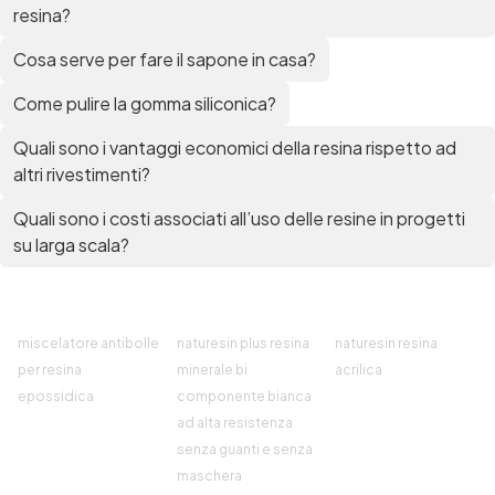
resina?
Cosa serve per fare il sapone in casa?
Come pulire la gomma siliconica?
Quali sono i vantaggi economici della resina rispetto ad
altri rivestimenti?
Quali sono i costi associati all’uso delle resine in progetti
su larga scala?
miscelatore antibolle
naturesin plus resina
naturesin resina
per resina
minerale bi
acrilica
epossidica
componente bianca
ad alta resistenza
senza guanti e senza
maschera