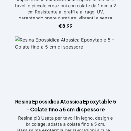
tavoli e piccole creazioni con colate da 1 mm a 2
cm Resistente ai graffi e ai raggi UV,
garantendo opere durature, vibranti e senza
ingiallimenti nel tempo Bassa viscosità e
€
8,99
formula anti-bolle per risultati impeccabili,
perfetti per colate di stampi e inglobamenti
Certificata Atossica post catalisi per contatto
con la pelle, BPA free e VoC Free
Resina Epossidica Atossica Epoxytable 5
- Colate fino a 5 cm di spessore
Resina più Usata per tavoli in legno, design e
bricolage, adatta a colate fino a 5 cm.
Bassissima esotermia per lavorazioni sicure e