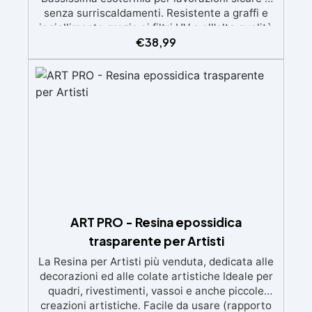
senza surriscaldamenti. Resistente a graffi e
ingiallimento grazie ai filtri UV e all'alta qualità
€
38,99
meccanica. Bassa viscosità per eliminare bolle
d'aria e ottenere finiture lisce. Sicura, atossica,
BPA/VOC free e certificata per il contatto
prolungato con la pelle.
ART PRO - Resina epossidica
trasparente per Artisti
La Resina per Artisti più venduta, dedicata alle
decorazioni ed alle colate artistiche Ideale per
quadri, rivestimenti, vassoi e anche piccole
creazioni artistiche. Facile da usare (rapporto