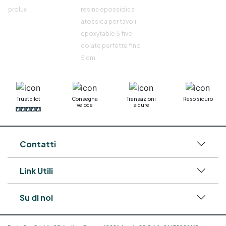
prolux
resina epossidica
atossica per tavoli
epoxytable 5 five
colate perfette fino
5 cm
Trustpilot
Consegna
Transazioni
Reso sicuro
veloce
sicure
Contatti
Link Utili
Su di noi