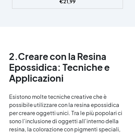
€
21,99
inizia. Sempre lucida: garantisce una finitura
brillante e uniforme in ogni condizione.
Facilissima da usare: rapporto di miscelazione
intuitivo basta mescolare i 2 componenti in
parti uguali Versatile e creativa: adatta per
colate, rivestimenti e colorabile a piacere.
Resistente : lucentezza duratura e alta
resistenza a graffi e umidità.
2.
Creare con la Resina
Epossidica: Tecniche e
Applicazioni
Esistono molte tecniche creative che è
possibile utilizzare con la
resina epossidica
per creare oggetti unici. Tra le più popolari ci
sono l’inclusione di oggetti all’interno della
resina, la colorazione con pigmenti speciali,