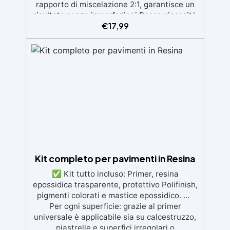
rapporto di miscelazione 2:1, garantisce un
risultato senza imperfezioni Bassa viscosità
€
17,99
per colate senza bolle, compatibile con
legno, silicone, vetro, metallo e altri
materiali. Certificata post-catalisi atossica e
sicura per il contatto con la pelle, Bpa Free e
senza Solventi (Voc Free) Superficie lucida,
autolivellante e con filtri UV anti-
ingiallimento per una finitura durevole e
brillante.
Kit completo per pavimenti in Resina
✅ Kit tutto incluso: Primer, resina
epossidica trasparente, protettivo Polifinish,
pigmenti colorati e mastice epossidico. ✅
Per ogni superficie: grazie al primer
universale è applicabile sia su calcestruzzo,
piastrelle e superfici irregolari o