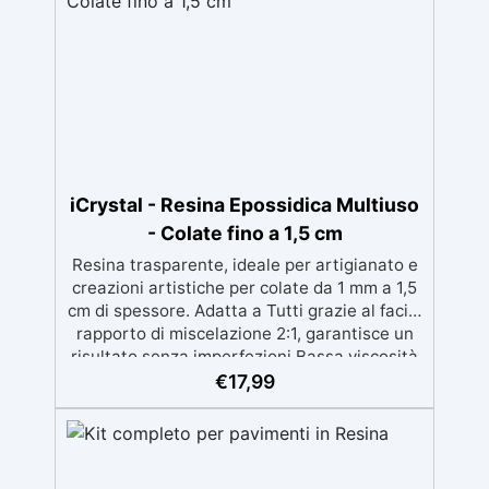
iCrystal - Resina Epossidica Multiuso
- Colate fino a 1,5 cm
Resina trasparente, ideale per artigianato e
creazioni artistiche per colate da 1 mm a 1,5
cm di spessore. Adatta a Tutti grazie al facile
rapporto di miscelazione 2:1, garantisce un
risultato senza imperfezioni Bassa viscosità
per colate senza bolle, compatibile con
€
17,99
legno, silicone, vetro, metallo e altri
materiali. Certificata post-catalisi atossica e
sicura per il contatto con la pelle, Bpa Free e
senza Solventi (Voc Free) Superficie lucida,