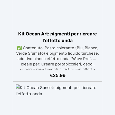
Disponibile in kit per metrature da 2m² a
100m², con una vasta gamma di pigmenti
selezionabili.
Kit Ocean Art: pigmenti per ricreare
l'effetto onda
✅ Contenuto: Pasta colorante (Blu, Bianco,
Verde Sfumato) e pigmento liquido turchese,
additivo bianco effetto onda "Wave Pro". ✅
Ideale per: Creare portabicchieri, geodi,
quadri e rivestimenti artistici con effetto
onda naturale. ✅ Tecnica di Colata: Colare
€
25,99
la resina scura lontano dalla "riva" e usare
l'additivo bianco per creare l'effetto onda. ✅
Ritocchi finali: Utilizza resina mescolata al
pigmento bianco per rifinire e ottenere la
texture ideale. ✅ Consigliato: Resina
epossidica Art Pro o Art Pro Deluxe per la
migliore resa grazie alla sua alta viscosità.