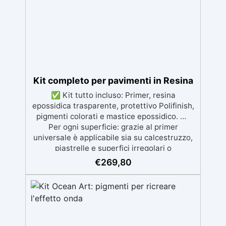
autolivellante e con filtri UV anti-
ingiallimento per una finitura durevole e
brillante.
Kit completo per pavimenti in Resina
✅ Kit tutto incluso: Primer, resina
epossidica trasparente, protettivo Polifinish,
pigmenti colorati e mastice epossidico. ✅
Per ogni superficie: grazie al primer
universale è applicabile sia su calcestruzzo,
piastrelle e superfici irregolari o
danneggiate. ✅ Facile da applicare: Video
€
269,80
Guida completa inclusa, 3 semplici passaggi,
dalla preparazione della superficie alla
finitura protettiva antigraffio. ✅ Risultati
professionali: Sistema autolivellante,
resistente ai raggi UV, duraturo e con finitura
lucida o satinata. ✅ Personalizzabile: