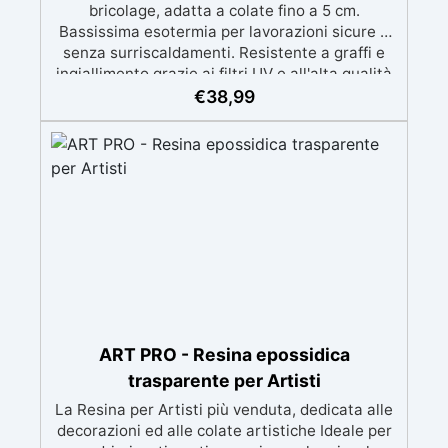
bricolage, adatta a colate fino a 5 cm.
Bassissima esotermia per lavorazioni sicure e
senza surriscaldamenti. Resistente a graffi e
ingiallimento grazie ai filtri UV e all'alta qualità
meccanica. Bassa viscosità per eliminare bolle
€
38,99
d'aria e ottenere finiture lisce. Sicura, atossica,
BPA/VOC free e certificata per il contatto
prolungato con la pelle.
ART PRO - Resina epossidica
trasparente per Artisti
La Resina per Artisti più venduta, dedicata alle
decorazioni ed alle colate artistiche Ideale per