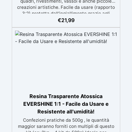
quadri, rivestimenti, vassoi e anche piccole
creazioni artistiche. Facile da usare (rapporto
3:2) protetta dall’ingiallimento grazie agli
speciali filtri UV Formula densa : non cola via,
€
21,99
mantenendo i design precisi e puliti. Indurisce
in 12-24h garantendo una superficie lucida e
brillante
Resina Trasparente Atossica
EVERSHINE 1:1 - Facile da Usare e
Resistente all'umidità!
Confezioni pratiche da 500g , le quantità
maggior saranno forniti con multipli di questo