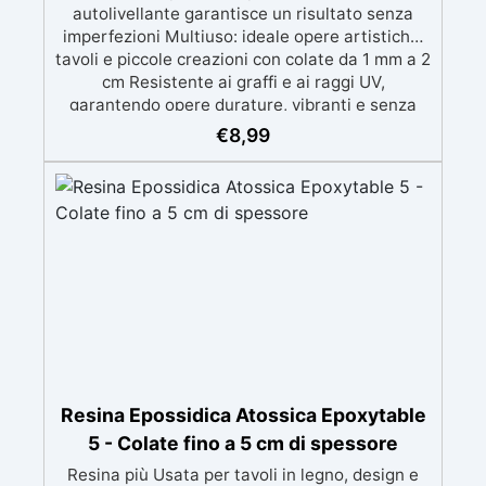
autolivellante garantisce un risultato senza
imperfezioni Multiuso: ideale opere artistiche,
tavoli e piccole creazioni con colate da 1 mm a 2
cm Resistente ai graffi e ai raggi UV,
garantendo opere durature, vibranti e senza
ingiallimenti nel tempo Bassa viscosità e
€
8,99
formula anti-bolle per risultati impeccabili,
perfetti per colate di stampi e inglobamenti
Certificata Atossica post catalisi per contatto
con la pelle, BPA free e VoC Free
Resina Epossidica Atossica Epoxytable
5 - Colate fino a 5 cm di spessore
Resina più Usata per tavoli in legno, design e