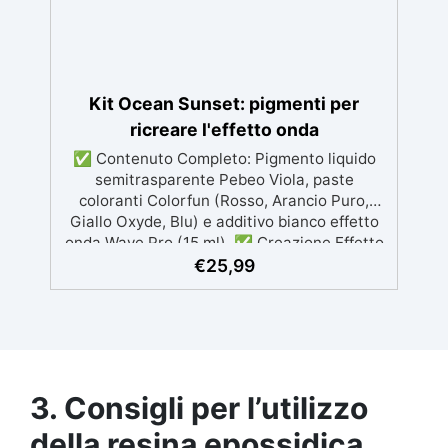
Kit Ocean Sunset: pigmenti per
ricreare l'effetto onda
✅ Contenuto Completo: Pigmento liquido
semitrasparente Pebeo Viola, paste
coloranti Colorfun (Rosso, Arancio Puro,
Giallo Oxyde, Blu) e additivo bianco effetto
onda Wave Pro (15 ml). ✅ Creazione Effetto
Onda: Usa l'additivo bianco per simulare
€
25,99
onde naturali, gonfiandole con un
asciugacapelli o una cannuccia. ✅ Tecnica
di Colata: Colora la resina in vari toni del
tramonto (blu, viola, rosso, arancio, ocru) per
creare profondità e sfumature. ✅ Progetti
Creativi: Perfetto per realizzare
3. Consigli per l’utilizzo
portabicchieri, geodi e opere in resina
"Ocean Art" con effetto tramonto marino. ✅
della
resina epossidica