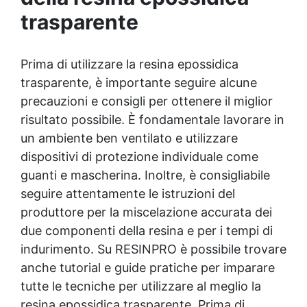
Consigli Utili: Utilizza resina Art Pro o Art
trasparente
Pro Deluxe per risultati ottimali grazie alla
loro alta viscosità.
Prima di utilizzare la
resina epossidica
trasparente, è importante seguire alcune
precauzioni e consigli per ottenere il miglior
risultato possibile. È fondamentale lavorare in
un ambiente ben ventilato e utilizzare
dispositivi di protezione individuale come
guanti e mascherina. Inoltre, è consigliabile
seguire attentamente le istruzioni del
produttore per la miscelazione accurata dei
due componenti della resina e per i tempi di
indurimento. Su RESINPRO è possibile trovare
anche tutorial e guide pratiche per imparare
tutte le tecniche per utilizzare al meglio la
resina epossidica
trasparente. Prima di