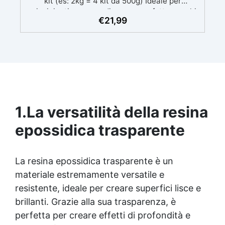
kit (es: 2kg = 4 kit da 500g) Ideale per
principianti: a prova di errore, perfetta per chi
€
21,99
inizia. Sempre lucida: garantisce una finitura
brillante e uniforme in ogni condizione.
Facilissima da usare: rapporto di miscelazione
intuitivo basta mescolare i 2 componenti in
parti uguali Versatile e creativa: adatta per
colate, rivestimenti e colorabile a piacere.
Resistente : lucentezza duratura e alta
resistenza a graffi e umidità.
1.
La versatilità della resina
epossidica trasparente
La
resina epossidica
trasparente è un
materiale estremamente versatile e
resistente, ideale per creare superfici lisce e
brillanti. Grazie alla sua trasparenza, è
perfetta per creare effetti di profondità e