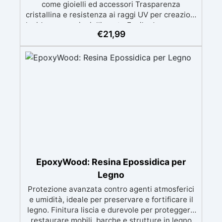
come gioielli ed accessori Trasparenza
cristallina e resistenza ai raggi UV per creazioni
lucide e senza ingiallimento Facile da usare con
€
21,99
rapporto di miscelazione 1:1 e lunga lavorabilità
per dettagli precisi Compatibile con coloranti in
pasta o polvere per personalizzazioni infinite
Sicura e certificata, BPA Free, priva di solventi
e inodore, prodotta al 100% in Italia.
EpoxyWood: Resina Epossidica per
Legno
Protezione avanzata contro agenti atmosferici
e umidità, ideale per preservare e fortificare il
legno. Finitura liscia e durevole per proteggere
restaurare mobili, barche e strutture in legno