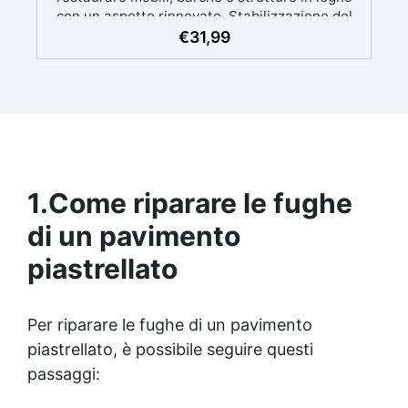
con un aspetto rinnovato. Stabilizzazione del
legno senza bolle d’aria, perfetta per riprisitini e
€
31,99
riparazioni durevoli nel tempo. Elevata
resistenza chimica e meccanica, facilmente
colorabile per progetti creativi e robusti. Adatta
a diverse superfici, incluse vetroresina e
metallo, semplice da usare (rapporto 2 a 1).
1.
Come riparare le fughe
di un pavimento
piastrellato
Per riparare le fughe di un pavimento
piastrellato, è possibile seguire questi
passaggi: