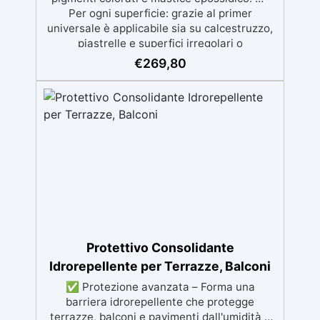
Per ogni superficie: grazie al primer
universale è applicabile sia su calcestruzzo,
piastrelle e superfici irregolari o
danneggiate. ✅ Facile da applicare: Video
€
269,80
Guida completa inclusa, 3 semplici passaggi,
dalla preparazione della superficie alla
finitura protettiva antigraffio. ✅ Risultati
professionali: Sistema autolivellante,
resistente ai raggi UV, duraturo e con finitura
lucida o satinata. ✅ Personalizzabile:
Disponibile in kit per metrature da 2m² a
100m², con una vasta gamma di pigmenti
selezionabili.
Protettivo Consolidante
Idrorepellente per Terrazze, Balconi
✅ Protezione avanzata – Forma una
barriera idrorepellente che protegge
terrazze, balconi e pavimenti dall'umidità e