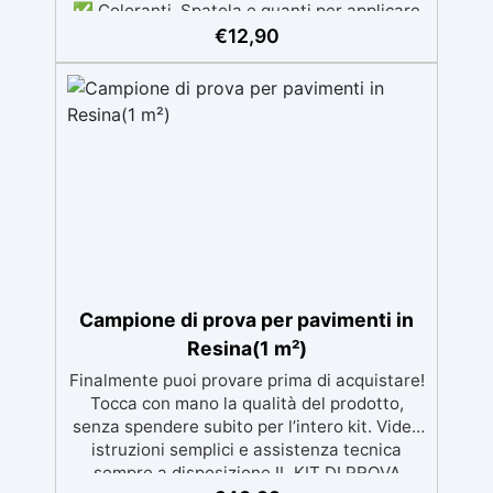
✅ Coloranti, Spatola e guanti per applicare
in Omaggio: riproduci qualsiasi tonalità del
€
12,90
legno, con il kit di applicazione omaggio. ✅
Compatibile con vernici e finiture: non lascia
aloni né difetti visivi. ✅ Facile da
carteggiare e rifinire: risultati professionali
in pochi passaggi.
Campione di prova per pavimenti in
Resina(1 m²)
Finalmente puoi provare prima di acquistare!
Tocca con mano la qualità del prodotto,
senza spendere subito per l’intero kit. Video
istruzioni semplici e assistenza tecnica
sempre a disposizione IL KIT DI PROVA