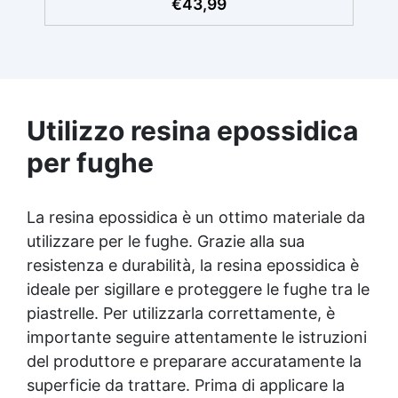
RICOPRE 1m² la descrizione fa riferimento al
€
43,99
prodotto completo, nel campione di prova
non è presente il mastice epossidico ed il
protettivo ✅ Per ogni superficie: grazie al
primer universale è applicabile sia su
calcestruzzo, piastrelle e superfici irregolari
o danneggiate. ✅ Facile da applicare: Video
Utilizzo resina epossidica
Guida completa inclusa, 3 semplici passaggi,
dalla preparazione della superficie alla
per fughe
finitura protettiva antigraffio. ✅ Risultati
professionali: Sistema autolivellante,
resistente ai raggi UV, duraturo e con finitura
La resina epossidica è un ottimo materiale da
lucida o satinata. ✅ Personalizzabile:
utilizzare per le fughe. Grazie alla sua
Disponibile in kit per metrature da 2m² a
100m², con una vasta gamma di pigmenti
resistenza e durabilità, la resina epossidica è
selezionabili.
ideale per sigillare e proteggere le fughe tra le
piastrelle. Per utilizzarla correttamente, è
importante seguire attentamente le istruzioni
del produttore e preparare accuratamente la
superficie da trattare. Prima di applicare la