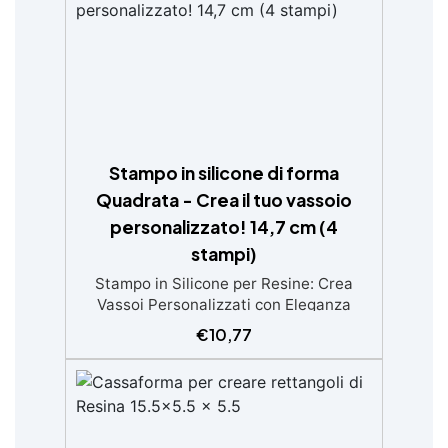
Stampo in silicone di forma
Quadrata - Crea il tuo vassoio
personalizzato! 14,7 cm (4
stampi)
Stampo in Silicone per Resine: Crea
Vassoi Personalizzati con Eleganza
Scopri la magia di creare vassoi unici
€
10,77
con il nostro Stampo in Silicone per
Resine! Perfetto per chi ama la
personalizzazione e l’artigianato, questo
stampo ti offre l'opportunità di realizzare
vassoi straordinari con un'eccellente