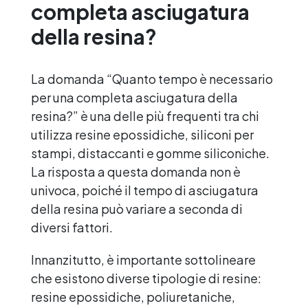
silicone Stampi al silicone Stampo
completa asciugatura
silicone fai da te Stampo silicone sfera
della resina?
Stampo cuore silicone Stampo cuore in
silicone Stampo in silicone See all
articles →
La domanda “Quanto tempo è necessario
per una completa asciugatura della
resina?” è una delle più frequenti tra chi
utilizza resine epossidiche, siliconi per
stampi, distaccanti e gomme siliconiche.
La risposta a questa domanda non è
univoca, poiché il tempo di asciugatura
della resina può variare a seconda di
diversi fattori.
Innanzitutto, è importante sottolineare
che esistono diverse tipologie di resine:
resine epossidiche, poliuretaniche,