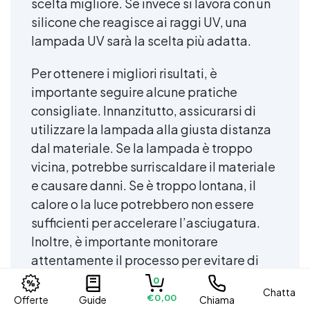
scelta migliore. Se invece si lavora con un
silicone che reagisce ai raggi UV, una
lampada UV sarà la scelta più adatta.
Per ottenere i migliori risultati, è
importante seguire alcune pratiche
consigliate. Innanzitutto, assicurarsi di
utilizzare la lampada alla giusta distanza
dal materiale. Se la lampada è troppo
vicina, potrebbe surriscaldare il materiale
e causare danni. Se è troppo lontana, il
calore o la luce potrebbero non essere
sufficienti per accelerare l’asciugatura.
Inoltre, è importante monitorare
attentamente il processo per evitare di
surriscaldare o di esporre eccessivamente
0
Chatta
il materiale alla luce UV.
€0,00
Offerte
Guide
Chiama