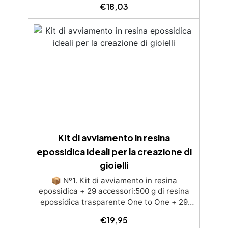
uniformemente, muovendo la lucidatrice
€
18,03
costantemente per evitare danni alla
superficie. ✅ Applicazione del Polish
EpoxyPolish: Dopo la lucidatura, applica la
Crema EpoxyPolish per una finitura
brillante, eliminando gli ultimi difetti e
segni. ✅ Rimozione di Difetti e Graffi: La
Crema EpoxyPolish rimuove graffi e
imperfezioni minori grazie alle Nano
Abrasive Particles (NAP), restituendo un
aspetto impeccabile. ✅ Versatilità su
Diverse Superfici: Ideale per superfici in
resina, gelcoat e materiali scuri,
Kit di avviamento in resina
garantendo risultati professionali e lucenti.
epossidica ideali per la creazione di
gioielli
📦 Nº1. Kit di avviamento in resina
epossidica + 29 accessori:500 g di resina
epossidica trasparente One to One + 29
accessori utili per la creazione di gioielli.
€
19,95
Contiene: 500 g di resina, 10 coloranti, 3