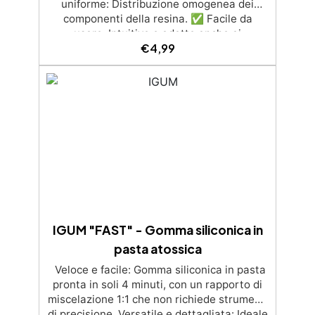
uniforme: Distribuzione omogenea dei
componenti della resina. ✅ Facile da
usare: Intuitivo e adatto anche ai
€
4,99
principianti. ✅ Risparmio di tempo:
Velocità ed efficienza nella miscelazione.
✅ Ecologico e riutilizzabile: Facile da pulire
e riutilizzare.
IGUM "FAST" - Gomma siliconica in
pasta atossica
Veloce e facile: Gomma siliconica in pasta
pronta in soli 4 minuti, con un rapporto di
miscelazione 1:1 che non richiede strumenti
di precisione. Versatile e dettagliata: Ideale