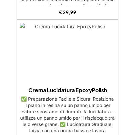
per creare stampi su superfici verticali e
€
29,99
dettagli intricati, compatibile con resine,
gesso, cera, metalli a bassa fusione,
sapone e cemento. Atossica e sicura:
Formulazione inodore, atossica e facile da
maneggiare senza guanti o mascherina.
Alta resistenza e durabilità: Consente oltre
50 tirature, con durezza Shore A di 24 e
minimo ritiro lineare (<0,1%). Pratica e
pulita: Antiaderente, non necessita di
agenti distaccanti né di pulizia degli
strumenti dopo l’uso.
Crema Lucidatura EpoxyPolish
✅ Preparazione Facile e Sicura: Posiziona
il piano in resina su un panno umido per
evitare spostamenti durante la lucidatura e
utilizza un panno umido per il risciacquo tra
le diverse grane. ✅ Lucidatura Graduale:
Inizia con una grana bassa e lavora