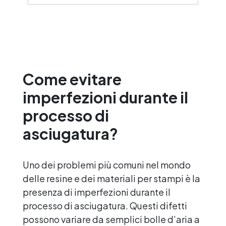
pigmenti, contagocce, bastoncini per
miscelare, guanti e bicchieri. 📦 Nº2. Kit di
avviamento in resina epossidica + 100
accessori:500 g di resina epossidica
trasparente One to One + 100 accessori
utili per la creazione di gioielli. Contiene:
500 g di resina, 12 additivi decorativi, fiori
Come evitare
secchi, stampo in silicone per lettere,
portachiavi, punte per minitrapano, oltre
imperfezioni durante il
100 pezzi.
processo di
asciugatura?
Uno dei problemi più comuni nel mondo
delle resine e dei materiali per stampi è la
presenza di imperfezioni durante il
processo di asciugatura. Questi difetti
possono variare da semplici bolle d’aria a