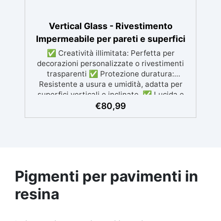
Vertical Glass - Rivestimento
Impermeabile per pareti e superfici
✅ Creatività illimitata: Perfetta per
decorazioni personalizzate o rivestimenti
trasparenti ✅ Protezione duratura:
Resistente a usura e umidità, adatta per
superfici verticali e inclinate. ✅ Lucida e
ripara: Una sola applicazione per una
€
80,99
superficie brillante, liscia e protetta dalle
infiltrazioni ✅ Colorazione personalizzabile:
Compatibile con coloranti e polveri
metalliche per effetti cromatici unici. ✅
Facile da applicare: Priva di solventi e
inodore, con 1 kg ricopre circa 1 m2 (1 mm di
Pigmenti per pavimenti in
spessore) La confezione contiene: Vertical
Glass A 2 kg + 1.4 kg Vertical Glass B
resina