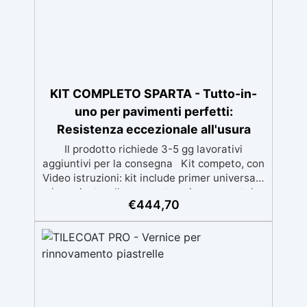
KIT COMPLETO SPARTA - Tutto-in-
uno per pavimenti perfetti:
Resistenza eccezionale all'usura
Il prodotto richiede 3-5 gg lavorativi
aggiuntivi per la consegna Kit competo, con
Video istruzioni: kit include primer universale
(per piasterelle, cemento, microcemento)
€
444,70
resina rivestimento antigraffio, pronto
all'uso! Massima resistenza all'usura: il
sistema poliaspartico SPARTA offre una
protezione eccezionale contro graffi, agenti
chimici e carichi pesanti, ideale per ambienti
ad alto traffico.​ Applicazione rapida e
semplice: la formulazione ad asciugatura