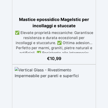
EN 1504-2, ideale anche per ambienti con
alimenti.
Mastice epossidico Magelstic per
incollaggi e stuccate
✅ Elevate proprietà meccaniche: Garantisce
resistenza e durata eccezionali per
incollaggi e stuccature. ✅ Ottima adesione:
Perfetto per marmi, graniti, pietre naturali e
artificiali. ✅ Resistente alle intemperie:
Inalterabile alle condizioni atmosferiche e
€
10,99
resistente agli UV. ✅ Applicazioni verticali:
Ideale per applicazioni verticali, senza
rischio di colature. ✅ Facile da usare:
Miscelazione semplice con rapporto 100:50
per risultati ottimali.