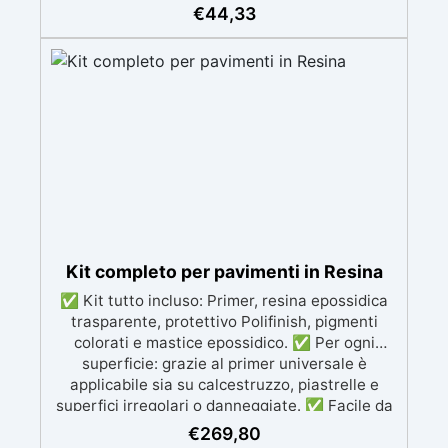
Formulazione Poliuretanica, ideale per ambienti
€
44,33
che richiedono la massima resistenza -
superiore alle resine epossidiche e vernici
classiche. ✅ Finitura versatile e
personalizzabile: Disponibile in qualsiasi colore,
con finitura lucida o satinata. Coprente in una
singola passata. ✅ Universale: Perfetta per
pavimentazioni , parcheggi esterni, magazzini
e , oltre a rivestimenti su acciaio
opportunamente preparato. ✅ Conformità e
sicurezza: Conforme al Regolamento Europeo
EU no. 305/2011 - Regolamento Europeo EU no.
574/2014 - Marcatura CE secondo EN 1504-2 e
Kit completo per pavimenti in Resina
relativa Dichiarazione di Prestazione (DoP) ✅
✅ Kit tutto incluso: Primer, resina epossidica
Facile da Usare, miscela i 2 componenti (2 : 1)
trasparente, protettivo Polifinish, pigmenti
comodamente predosati
colorati e mastice epossidico. ✅ Per ogni
superficie: grazie al primer universale è
applicabile sia su calcestruzzo, piastrelle e
superfici irregolari o danneggiate. ✅ Facile da
applicare: Video Guida completa inclusa, 3
€
269,80
semplici passaggi, dalla preparazione della