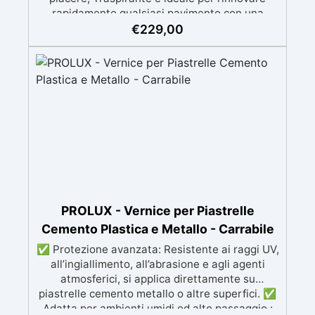
rapidamente qualsiasi pavimento con una
finitura resistente, uniforme e personalizzabile.
€
229,00
Si applica facilmente a rullo e aderisce anche
su superfici difficili anche verticali. Riempie
crepe e irregolarità del pavimento.
Rinnovandolo con una sola passata. 🔹 Senza
demolizioni, su qualsiasi superficie edile:
piastrelle, cemento, cotto, calcestruzzo.🔹
Perfetta adesione anche su superfici umide,
irregolari o danneggiate.🔹 Colorabile a piacere
si applica con un semplice ruolo o pennello🔹
Resistente al calpestio ed anche carrabile (2
mani).🔹 Asciugatura rapida: già calpestabile il
giorno successivo
PROLUX - Vernice per Piastrelle
Cemento Plastica e Metallo - Carrabile
✅ Protezione avanzata: Resistente ai raggi UV,
all’ingiallimento, all’abrasione e agli agenti
atmosferici, si applica direttamente su
piastrelle cemento metallo o altre superfici. ✅
Adatta per ambienti umidi od alto passaggio :