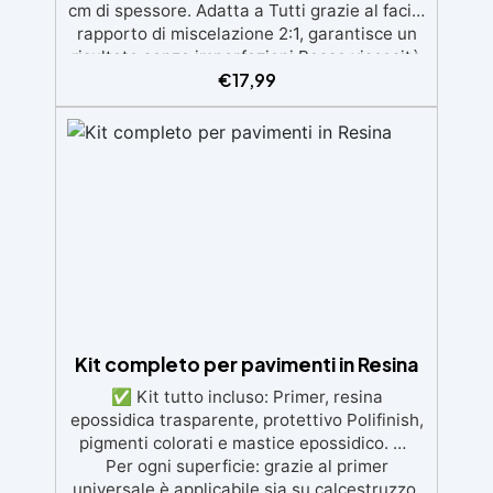
cm di spessore. Adatta a Tutti grazie al facile
rapporto di miscelazione 2:1, garantisce un
risultato senza imperfezioni Bassa viscosità
€
17,99
per colate senza bolle, compatibile con
legno, silicone, vetro, metallo e altri
materiali. Certificata post-catalisi atossica e
sicura per il contatto con la pelle, Bpa Free e
senza Solventi (Voc Free) Superficie lucida,
autolivellante e con filtri UV anti-
ingiallimento per una finitura durevole e
brillante.
Kit completo per pavimenti in Resina
✅ Kit tutto incluso: Primer, resina
epossidica trasparente, protettivo Polifinish,
pigmenti colorati e mastice epossidico. ✅
Per ogni superficie: grazie al primer
universale è applicabile sia su calcestruzzo,