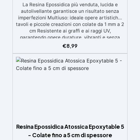
La Resina Epossidica più venduta, lucida e
autolivellante garantisce un risultato senza
imperfezioni Multiuso: ideale opere artistiche,
tavoli e piccole creazioni con colate da 1 mm a 2
cm Resistente ai graffi e ai raggi UV,
garantendo opere durature, vibranti e senza
ingiallimenti nel tempo Bassa viscosità e
€
8,99
formula anti-bolle per risultati impeccabili,
perfetti per colate di stampi e inglobamenti
Certificata Atossica post catalisi per contatto
con la pelle, BPA free e VoC Free
Resina Epossidica Atossica Epoxytable 5
- Colate fino a 5 cm di spessore