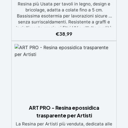
Resina più Usata per tavoli in legno, design e
bricolage, adatta a colate fino a 5 cm.
Bassissima esotermia per lavorazioni sicure e
senza surriscaldamenti. Resistente a graffi e
ingiallimento grazie ai filtri UV e all'alta qualità
€
38,99
meccanica. Bassa viscosità per eliminare bolle
d'aria e ottenere finiture lisce. Sicura, atossica,
BPA/VOC free e certificata per il contatto
prolungato con la pelle.
ART PRO - Resina epossidica
trasparente per Artisti
La Resina per Artisti più venduta, dedicata alle