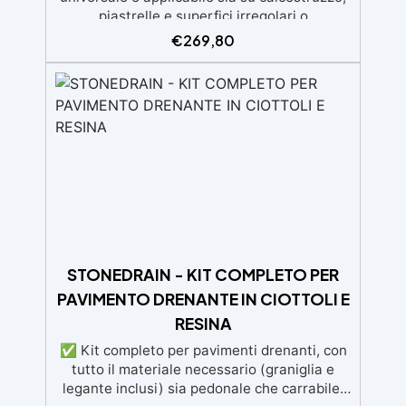
piastrelle e superfici irregolari o
danneggiate. ✅ Facile da applicare: Video
€
269,80
Guida completa inclusa, 3 semplici passaggi,
dalla preparazione della superficie alla
finitura protettiva antigraffio. ✅ Risultati
professionali: Sistema autolivellante,
resistente ai raggi UV, duraturo e con finitura
lucida o satinata. ✅ Personalizzabile:
Disponibile in kit per metrature da 2m² a
100m², con una vasta gamma di pigmenti
selezionabili.
STONEDRAIN - KIT COMPLETO PER
PAVIMENTO DRENANTE IN CIOTTOLI E
RESINA
✅ Kit completo per pavimenti drenanti, con
tutto il materiale necessario (graniglia e
legante inclusi) sia pedonale che carrabile.