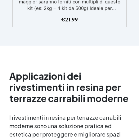
maggior saranno forniti con multipli di questo
kit (es: 2kg = 4 kit da 500g) Ideale per
principianti: a prova di errore, perfetta per chi
€
21,99
inizia. Sempre lucida: garantisce una finitura
brillante e uniforme in ogni condizione.
Facilissima da usare: rapporto di miscelazione
intuitivo basta mescolare i 2 componenti in
parti uguali Versatile e creativa: adatta per
colate, rivestimenti e colorabile a piacere.
Resistente : lucentezza duratura e alta
resistenza a graffi e umidità.
Applicazioni dei
rivestimenti in resina per
terrazze carrabili moderne
I rivestimenti in resina per terrazze carrabili
moderne sono una soluzione pratica ed
estetica per proteggere e migliorare spazi