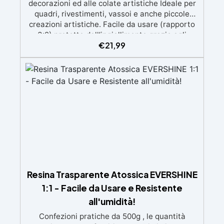
decorazioni ed alle colate artistiche Ideale per
quadri, rivestimenti, vassoi e anche piccole
creazioni artistiche. Facile da usare (rapporto
3:2) protetta dall’ingiallimento grazie agli
€
21,99
speciali filtri UV Formula densa : non cola via,
mantenendo i design precisi e puliti. Indurisce
in 12-24h garantendo una superficie lucida e
brillante
Resina Trasparente Atossica EVERSHINE
1:1 - Facile da Usare e Resistente
all'umidità!
Confezioni pratiche da 500g , le quantità