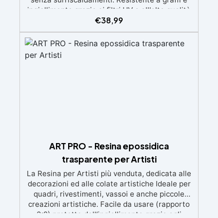
ingiallimento grazie ai filtri UV e all'alta qualità
€
38,99
meccanica. Bassa viscosità per eliminare bolle
d'aria e ottenere finiture lisce. Sicura, atossica,
BPA/VOC free e certificata per il contatto
prolungato con la pelle.
ART PRO - Resina epossidica
trasparente per Artisti
La Resina per Artisti più venduta, dedicata alle
decorazioni ed alle colate artistiche Ideale per
quadri, rivestimenti, vassoi e anche piccole
creazioni artistiche. Facile da usare (rapporto
3:2) protetta dall’ingiallimento grazie agli