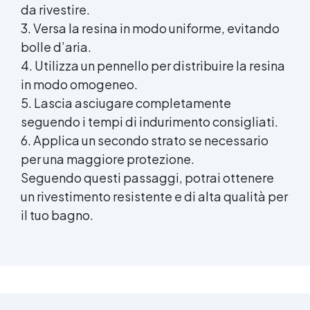
da rivestire.
detergenti. ❓ FAQ 👉 Posso usarlo per
3. Versa la resina in modo uniforme, evitando
incollare una piastrella staccata sul fondo
piscina? Sì, è progettato proprio per
bolle d’aria.
applicazioni subacquee dirette. 👉 Resiste al
4. Utilizza un pennello per distribuire la resina
cloro? Sì, è formulato per l’uso in piscine e
in modo omogeneo.
ambienti trattati con cloro. 👉 Serve un
primer prima dell’applicazione? No, basta
5. Lascia asciugare completamente
pulire la superficie e applicare direttamente
seguendo i tempi di indurimento consigliati.
lo stucco. 🏁 Perfetto per Piscine e spa Bordi
6. Applica un secondo strato se necessario
vasca e docce Centri benessere e hotel
per una maggiore protezione.
Manutentori e installatori di rivestimenti
ceramici
Seguendo questi passaggi, potrai ottenere
un rivestimento resistente e di alta qualità per
il tuo bagno.