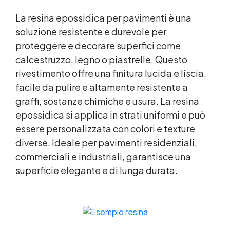
pastosa – non cola, perfetta per superfici
verticali e immersioni 🧤 Kit completo
La resina epossidica per pavimenti è una
incluso: resina + indurente + spatola +
soluzione resistente e durevole per
guanti monouso 🔩 Indurimento affidabile
proteggere e decorare superfici come
anche in acqua – risultato resistente e
calcestruzzo, legno o piastrelle. Questo
duraturo 🌡 Resistente alle variazioni di
temperatura e all’azione di cloro e agenti
rivestimento offre una finitura lucida e liscia,
chimici 🧰 Versatile: ideale per
facile da pulire e altamente resistente a
manutenzione domestica, hotel, centri
graffi, sostanze chimiche e usura. La resina
benessere e piscine pubbliche 💡 Perché
scegliere questo stucco 💧 Uso subacqueo
epossidica si applica in strati uniformi e può
reale Si applica anche con la superficie
essere personalizzata con colori e texture
completamente immersa.🧱 Adesione su
diverse. Ideale per pavimenti residenziali,
materiali minerali Perfetto per piastrelle,
commerciali e industriali, garantisce una
mosaico, pietra naturale.🛠 Non cola e non
scivola Formula pastosa che resta dove
superficie elegante e di lunga durata.
viene applicata.⚙️ Alta resistenza Non si
screpola e non si stacca nel tempo.🧴 Facile
da usare Kit completo pronto all’uso con tutti
gli accessori. 🧩 Applicazioni pratiche
Riparazione di piastrelle o mosaici staccati in