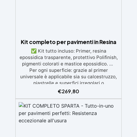
ingiallimento per una finitura durevole e
brillante.
Kit completo per pavimenti in Resina
✅ Kit tutto incluso: Primer, resina
epossidica trasparente, protettivo Polifinish,
pigmenti colorati e mastice epossidico. ✅
Per ogni superficie: grazie al primer
universale è applicabile sia su calcestruzzo,
piastrelle e superfici irregolari o
danneggiate. ✅ Facile da applicare: Video
€
269,80
Guida completa inclusa, 3 semplici passaggi,
dalla preparazione della superficie alla
finitura protettiva antigraffio. ✅ Risultati
professionali: Sistema autolivellante,
resistente ai raggi UV, duraturo e con finitura
lucida o satinata. ✅ Personalizzabile:
Disponibile in kit per metrature da 2m² a