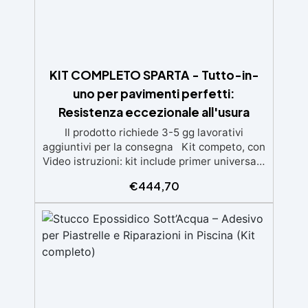
100m², con una vasta gamma di pigmenti
selezionabili.
KIT COMPLETO SPARTA - Tutto-in-
uno per pavimenti perfetti:
Resistenza eccezionale all'usura
Il prodotto richiede 3-5 gg lavorativi
aggiuntivi per la consegna Kit competo, con
Video istruzioni: kit include primer universale
(per piasterelle, cemento, microcemento)
€
444,70
resina rivestimento antigraffio, pronto
all'uso! Massima resistenza all'usura: il
sistema poliaspartico SPARTA offre una
protezione eccezionale contro graffi, agenti
chimici e carichi pesanti, ideale per ambienti
ad alto traffico.​ Applicazione rapida e
semplice: la formulazione ad asciugatura
veloce consente di completare l'intero
processo in un solo giorno, anche per utenti