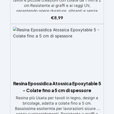
tavoli e piccole creazioni con colate da 1 mm a 2
cm Resistente ai graffi e ai raggi UV,
garantendo opere durature, vibranti e senza
ingiallimenti nel tempo Bassa viscosità e
€
8,99
formula anti-bolle per risultati impeccabili,
perfetti per colate di stampi e inglobamenti
Certificata Atossica post catalisi per contatto
con la pelle, BPA free e VoC Free
Resina Epossidica Atossica Epoxytable 5
- Colate fino a 5 cm di spessore
Resina più Usata per tavoli in legno, design e
bricolage, adatta a colate fino a 5 cm.
Bassissima esotermia per lavorazioni sicure e
senza surriscaldamenti. Resistente a graffi e