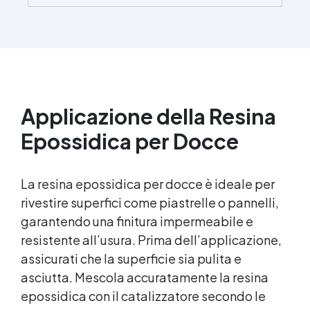
brillante e uniforme in ogni condizione.
Facilissima da usare: rapporto di miscelazione
intuitivo basta mescolare i 2 componenti in
parti uguali Versatile e creativa: adatta per
colate, rivestimenti e colorabile a piacere.
Resistente : lucentezza duratura e alta
resistenza a graffi e umidità.
Applicazione della Resina
Epossidica per Docce
La resina epossidica per docce è ideale per
rivestire superfici come piastrelle o pannelli,
garantendo una finitura impermeabile e
resistente all’usura. Prima dell’applicazione,
assicurati che la superficie sia pulita e
asciutta. Mescola accuratamente la resina
epossidica con il catalizzatore secondo le