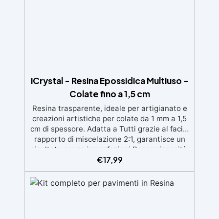
iCrystal - Resina Epossidica Multiuso -
Colate fino a 1,5 cm
Resina trasparente, ideale per artigianato e
creazioni artistiche per colate da 1 mm a 1,5
cm di spessore. Adatta a Tutti grazie al facile
rapporto di miscelazione 2:1, garantisce un
risultato senza imperfezioni Bassa viscosità
€
17,99
per colate senza bolle, compatibile con
legno, silicone, vetro, metallo e altri
materiali. Certificata post-catalisi atossica e
sicura per il contatto con la pelle, Bpa Free e
senza Solventi (Voc Free) Superficie lucida,
autolivellante e con filtri UV anti-