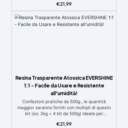
€
21,99
speciali filtri UV Formula densa : non cola via,
mantenendo i design precisi e puliti. Indurisce
in 12-24h garantendo una superficie lucida e
brillante
Resina Trasparente Atossica EVERSHINE
1:1 - Facile da Usare e Resistente
all'umidità!
Confezioni pratiche da 500g , le quantità
maggior saranno forniti con multipli di questo
kit (es: 2kg = 4 kit da 500g) Ideale per
principianti: a prova di errore, perfetta per chi
€
21,99
inizia. Sempre lucida: garantisce una finitura