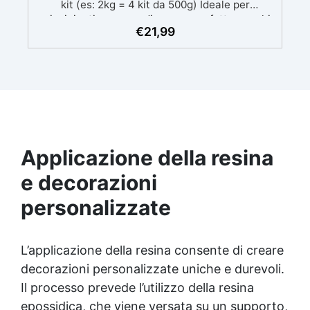
kit (es: 2kg = 4 kit da 500g) Ideale per
principianti: a prova di errore, perfetta per chi
€
21,99
inizia. Sempre lucida: garantisce una finitura
brillante e uniforme in ogni condizione.
Facilissima da usare: rapporto di miscelazione
intuitivo basta mescolare i 2 componenti in
parti uguali Versatile e creativa: adatta per
colate, rivestimenti e colorabile a piacere.
Resistente : lucentezza duratura e alta
resistenza a graffi e umidità.
Applicazione della resina
e decorazioni
personalizzate
L’applicazione della resina consente di creare
decorazioni personalizzate uniche e durevoli.
Il processo prevede l’utilizzo della resina
epossidica, che viene versata su un supporto,