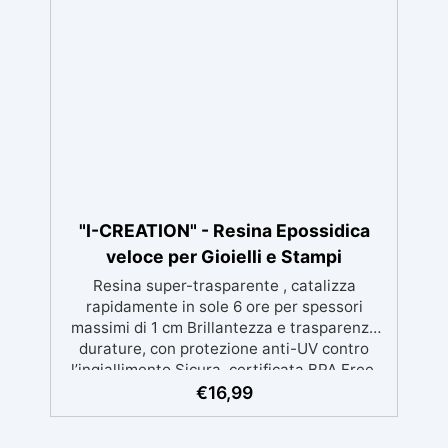
utilizzo in casa senza rischi Multiuso e
versatile, pronta in soli 30 minuti per
creazioni rapide e personalizzabili.
"I-CREATION" - Resina Epossidica
veloce per Gioielli e Stampi
Resina super-trasparente , catalizza
rapidamente in sole 6 ore per spessori
massimi di 1 cm Brillantezza e trasparenza
durature, con protezione anti-UV contro
l’ingiallimento Sicura, certificata BPA Free,
senza solventi e inodore, prodotta al 100% in
€
16,99
Italia Facile da usare (rapporto 2:1) e
lavorare, con bassa viscosità per ridurre le