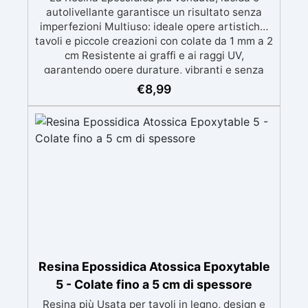
autolivellante garantisce un risultato senza
imperfezioni Multiuso: ideale opere artistiche,
tavoli e piccole creazioni con colate da 1 mm a 2
cm Resistente ai graffi e ai raggi UV,
garantendo opere durature, vibranti e senza
ingiallimenti nel tempo Bassa viscosità e
€
8,99
formula anti-bolle per risultati impeccabili,
perfetti per colate di stampi e inglobamenti
Certificata Atossica post catalisi per contatto
con la pelle, BPA free e VoC Free
Resina Epossidica Atossica Epoxytable
5 - Colate fino a 5 cm di spessore
Resina più Usata per tavoli in legno, design e