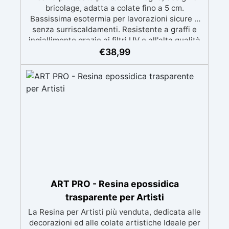
bricolage, adatta a colate fino a 5 cm.
Bassissima esotermia per lavorazioni sicure e
senza surriscaldamenti. Resistente a graffi e
ingiallimento grazie ai filtri UV e all'alta qualità
meccanica. Bassa viscosità per eliminare bolle
€
38,99
d'aria e ottenere finiture lisce. Sicura, atossica,
BPA/VOC free e certificata per il contatto
prolungato con la pelle.
ART PRO - Resina epossidica
trasparente per Artisti
La Resina per Artisti più venduta, dedicata alle
decorazioni ed alle colate artistiche Ideale per