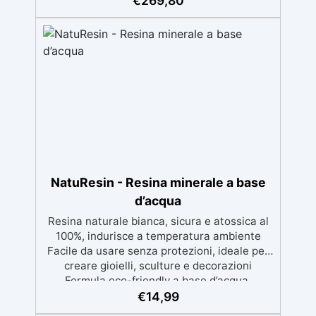
€
269,80
Guida completa inclusa, 3 semplici passaggi,
dalla preparazione della superficie alla
finitura protettiva antigraffio. ✅ Risultati
professionali: Sistema autolivellante,
resistente ai raggi UV, duraturo e con finitura
lucida o satinata. ✅ Personalizzabile:
Disponibile in kit per metrature da 2m² a
100m², con una vasta gamma di pigmenti
selezionabili.
NatuResin - Resina minerale a base
d’acqua
Resina naturale bianca, sicura e atossica al
100%, indurisce a temperatura ambiente
Facile da usare senza protezioni, ideale per
creare gioielli, sculture e decorazioni
Formula eco-friendly a base d’acqua,
alternativa sicura alle resine tradizionali
€
14,99
Adatta anche ai bambini, perfetta per un