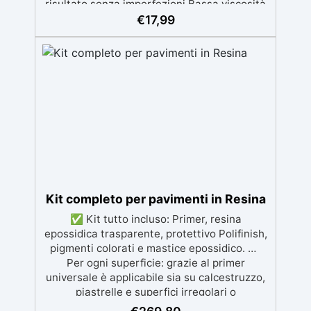
risultato senza imperfezioni Bassa viscosità
per colate senza bolle, compatibile con
€
17,99
legno, silicone, vetro, metallo e altri
materiali. Certificata post-catalisi atossica e
sicura per il contatto con la pelle, Bpa Free e
senza Solventi (Voc Free) Superficie lucida,
autolivellante e con filtri UV anti-
ingiallimento per una finitura durevole e
brillante.
Kit completo per pavimenti in Resina
✅ Kit tutto incluso: Primer, resina
epossidica trasparente, protettivo Polifinish,
pigmenti colorati e mastice epossidico. ✅
Per ogni superficie: grazie al primer
universale è applicabile sia su calcestruzzo,
piastrelle e superfici irregolari o
danneggiate. ✅ Facile da applicare: Video