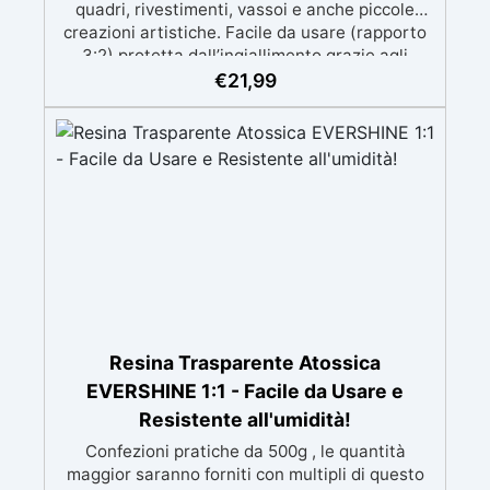
quadri, rivestimenti, vassoi e anche piccole
creazioni artistiche. Facile da usare (rapporto
3:2) protetta dall’ingiallimento grazie agli
speciali filtri UV Formula densa : non cola via,
€
21,99
mantenendo i design precisi e puliti. Indurisce
in 12-24h garantendo una superficie lucida e
brillante
Resina Trasparente Atossica
EVERSHINE 1:1 - Facile da Usare e
Resistente all'umidità!
Confezioni pratiche da 500g , le quantità
maggior saranno forniti con multipli di questo