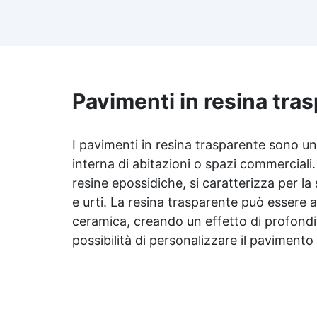
risultato senza imperfezioni
Bassa viscosità per colate
ap
senza bolle, compatibile con
i
legno, silicone, vetro, metallo e
altri materiali. Certificata post-
catalisi atossica e sicura per il
contatto con la pelle, Bpa Free
Pavimenti in resina tra
Ri
e senza Solventi (Voc Free)
Superficie lucida, autolivellante
ra
e con filtri UV anti-ingiallimento
I pavimenti in
resina trasparente
sono una
per una finitura durevole e
interna di abitazioni o spazi commerciali
Pe
brillante.
resine epossidiche, si caratterizza per la s
10
e urti. La
resina trasparente
può essere ap
ceramica, creando un effetto di profondit
possibilità di personalizzare il pavimento