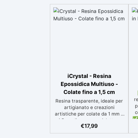
iCrystal - Resina
Epossidica Multiuso -
Colate fino a 1,5 cm
r
Resina trasparente, ideale per
p
artigianato e creazioni
c
artistiche per colate da 1 mm a
✅ 
1,5 cm di spessore. Adatta a
p
€
17,99
Tutti grazie al facile rapporto di
si
miscelazione 2:1, garantisce un