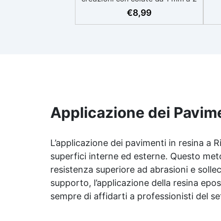
eso
cm Resistente ai graffi e ai raggi
€
8,99
UV, garantendo opere durature,
vibranti e senza ingiallimenti nel
ing
tempo Bassa viscosità e formula
all
anti-bolle per risultati
v
impeccabili, perfetti per colate di
d'
stampi e inglobamenti
Sic
Certificata Atossica post catalisi
per contatto con la pelle, BPA
free e VoC Free
Applicazione dei Pavime
L’applicazione dei pavimenti in resina a R
superfici interne ed esterne. Questo met
resistenza superiore ad abrasioni e solle
supporto, l’applicazione della resina epossi
sempre di affidarti a professionisti del se