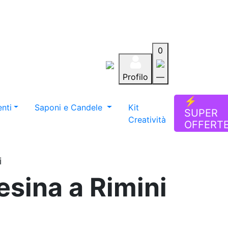
0
Profilo
—
Aiuto
Preferiti
Blog
⚡
nti
Saponi e Candele
Kit
SUPER
Creatività
OFFERT
i
esina a Rimini