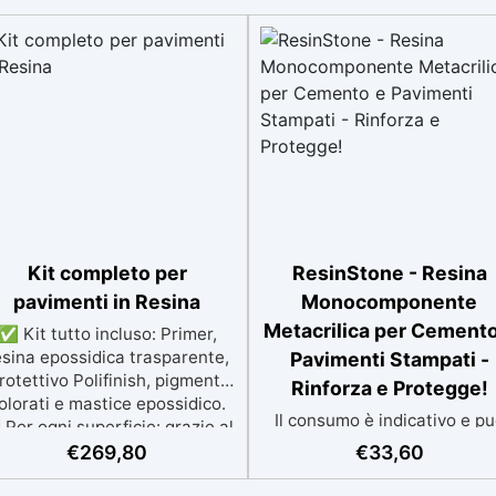
Kit completo per
ResinStone - Resina
pavimenti in Resina
Monocomponente
Metacrilica per Cemento
✅ Kit tutto incluso: Primer,
esina epossidica trasparente,
Pavimenti Stampati -
rotettivo Polifinish, pigmenti
Rinforza e Protegge!
olorati e mastice epossidico.
Il consumo è indicativo e p
Per ogni superficie: grazie al
variare in base al grado di
rimer universale è applicabile
€
269,80
€
33,60
assorbimento della
a su calcestruzzo, piastrelle e
superficie.Più la superficie 