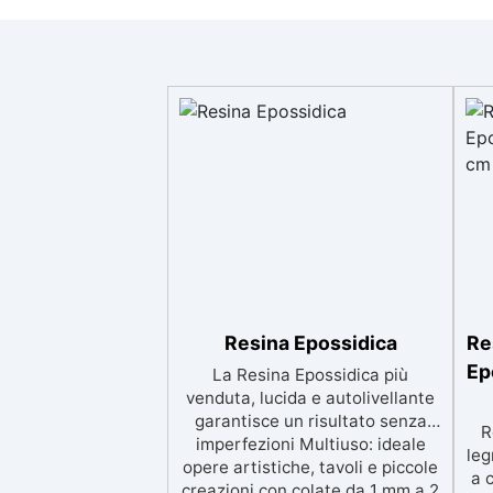
Resina Epossidica
Re
Ep
La Resina Epossidica più
venduta, lucida e autolivellante
garantisce un risultato senza
R
imperfezioni Multiuso: ideale
leg
opere artistiche, tavoli e piccole
a 
creazioni con colate da 1 mm a 2