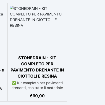
STONEDRAIN - KIT
COMPLETO PER
 e
PAVIMENTO DRENANTE IN
CIOTTOLI E RESINA
✅ Kit completo per pavimenti
drenanti, con tutto il materiale
uò
necessario (graniglia e legante
€
60,00
inclusi) sia pedonale che
carrabile. ✅ Facile da
è