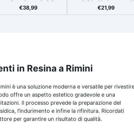
termia per lavorazioni sicure
artistiche Ideale per quadri
€
38,99
€
21,99
e senza surriscaldamenti.
rivestimenti, vassoi e anch
Resistente a graffi e
piccole creazioni artistiche
iallimento grazie ai filtri UV e
Facile da usare (rapporto 3
'alta qualità meccanica. Bassa
protetta dall’ingiallimento gr
iscosità per eliminare bolle
agli speciali filtri UV Formu
aria e ottenere finiture lisce.
densa : non cola via,
ura, atossica, BPA/VOC free e
mantenendo i design precisi
certificata per il contatto
puliti. Indurisce in 12-24h
prolungato con la pelle.
garantendo una superficie lu
e brillante
nti in Resina a Rimini
imini è una soluzione moderna e versatile per rivestir
odo offre un aspetto estetico gradevole e una
citazioni. Il processo prevede la preparazione del
dica, l’indurimento e infine la rifinitura. Ricordati
ttore per garantire un risultato di qualità.