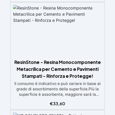
esperienza, con assistenza video/telefonica
gratuita ✅ Economico e Veloce: rinnova le
superfici con una spesa minima, evitando
costosi lavori di ripristino, in appena 24h ✅
Versatile e personalizzabile: adatto a cemento,
calcestruzzo, vecchie pavimentazioni e terra
battuta (previa consulenza). ✅ Resine
resistenti nel tempo: le resine ad alta
tecnologia garantiscono resistenza all'usura e
stabilità del colore negli anni
ResinStone - Resina Monocomponente
Metacrilica per Cemento e Pavimenti
Stampati - Rinforza e Protegge!
Il consumo è indicativo e può variare in base al
grado di assorbimento della superficie.Più la
superficie è assorbente, maggiore sarà la
quantità di prodotto necessaria.Per un risultato
€
33,60
ottimale, consigliamo di acquistare una
quantità sufficiente per l’applicazione di almeno