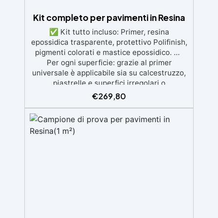
Kit completo per pavimenti in Resina
✅ Kit tutto incluso: Primer, resina
epossidica trasparente, protettivo Polifinish,
pigmenti colorati e mastice epossidico. ✅
Per ogni superficie: grazie al primer
universale è applicabile sia su calcestruzzo,
piastrelle e superfici irregolari o
danneggiate. ✅ Facile da applicare: Video
€
269,80
Guida completa inclusa, 3 semplici passaggi,
dalla preparazione della superficie alla
finitura protettiva antigraffio. ✅ Risultati
professionali: Sistema autolivellante,
resistente ai raggi UV, duraturo e con finitura
lucida o satinata. ✅ Personalizzabile:
Disponibile in kit per metrature da 2m² a
100m², con una vasta gamma di pigmenti
selezionabili.