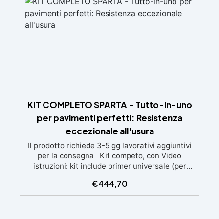
due mani. ✅ Resina metacrilica
monocomponente per consolidare e proteggere
pavimenti in cemento e calcestruzzo ✅
Penetrazione profonda grazie alla bassa
viscosità, aumentando resistenza meccanica e
chimica ✅ Finitura lucida che ravviva il colore,
protegge dall'umidità, raggi UV e rende la
superficie antipolvere ✅ Facile applicazione
con rullo, asciugatura in meno di 12 ore per una
protezione rapida e duratura ✅ Ideale per
KIT COMPLETO SPARTA - Tutto-in-uno
garage, cortili, magazzini e piazzali, resistente
a temperature estreme e agenti chimici
per pavimenti perfetti: Resistenza
eccezionale all'usura
Il prodotto richiede 3-5 gg lavorativi aggiuntivi
per la consegna Kit competo, con Video
istruzioni: kit include primer universale (per
piasterelle, cemento, microcemento) resina
€
444,70
rivestimento antigraffio, pronto all'uso!
Massima resistenza all'usura: il sistema
poliaspartico SPARTA offre una protezione
eccezionale contro graffi, agenti chimici e