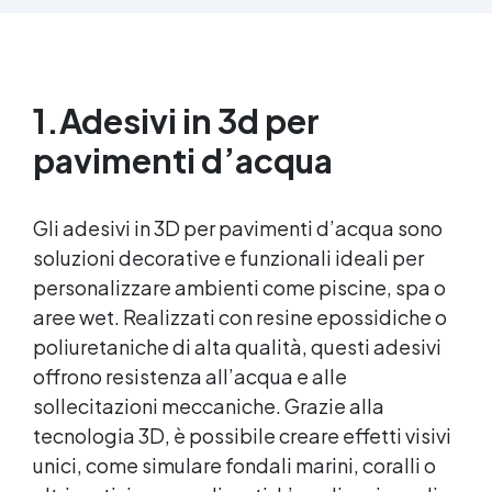
carichi pesanti, ideale per ambienti ad alto
traffico.​ Applicazione rapida e semplice: la
formulazione ad asciugatura veloce consente di
completare l'intero processo in un solo giorno,
1.
Adesivi in 3d per
anche per utenti non professionisti.​ Finitura
estetica personalizzabile: inclusi paillettes
pavimenti d’acqua
decorativi per creare pavimenti con effetti unici
e brillanti.​​ Versatilità d'uso: adatto per
professionisti, hobbisti e ambienti industriali
Gli adesivi in 3D per pavimenti d’acqua sono
che richiedono pavimenti resistenti e di qualità
superiore. La quantità di flakes dipende dal
soluzioni decorative e funzionali ideali per
design scelto (copertura parziale o totale). Il
personalizzare ambienti come piscine, spa o
consumo consigliato di 0,15–0,2 kg/m² si basa
aree wet. Realizzati con resine epossidiche o
su una copertura parziale. Per una copertura
totale, è necessario raddoppiare la quantità
poliuretaniche di alta qualità, questi adesivi
consigliata. Sparta Top: Consumo consigliato:
offrono resistenza all’acqua e alle
0,2 kg/m². Si prega di rispettare questa
sollecitazioni meccaniche. Grazie alla
indicazione, poiché la quantità del prodotto è
tecnologia 3D, è possibile creare effetti visivi
calcolata in base a questo consumo. ​
unici, come simulare fondali marini, coralli o