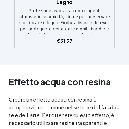
Legno
100m², con una vasta gamma di pigmenti
Protezione avanzata contro agenti
selezionabili.
atmosferici e umidità, ideale per preservare
e fortificare il legno. Finitura liscia e durevole
per proteggere restaurare mobili, barche e
strutture in legno con un aspetto rinnovato.
€
31,99
Stabilizzazione del legno senza bolle d’aria,
perfetta per riprisitini e riparazioni durevoli
nel tempo. Elevata resistenza chimica e
meccanica, facilmente colorabile per progetti
creativi e robusti. Adatta a diverse superfici,
incluse vetroresina e metallo, semplice da
usare (rapporto 2 a 1).
Effetto acqua con resina
Creare un effetto acqua con resina è
un’operazione comune nel settore del fai-da-
te e dell’arte. Per ottenere questo effetto, è
necessario utilizzare resine trasparenti e