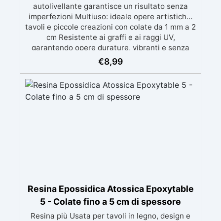
autolivellante garantisce un risultato senza
imperfezioni Multiuso: ideale opere artistiche,
tavoli e piccole creazioni con colate da 1 mm a 2
cm Resistente ai graffi e ai raggi UV,
garantendo opere durature, vibranti e senza
ingiallimenti nel tempo Bassa viscosità e
€
8,99
formula anti-bolle per risultati impeccabili,
perfetti per colate di stampi e inglobamenti
Certificata Atossica post catalisi per contatto
con la pelle, BPA free e VoC Free
Resina Epossidica Atossica Epoxytable
5 - Colate fino a 5 cm di spessore
Resina più Usata per tavoli in legno, design e