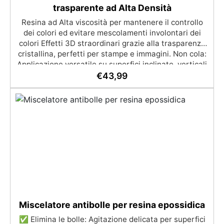
trasparente ad Alta Densità
Resina ad Alta viscosità per mantenere il controllo
dei colori ed evitare mescolamenti involontari dei
colori Effetti 3D straordinari grazie alla trasparenza
cristallina, perfetti per stampe e immagini. Non cola:
Applicazione versatile su superfici inclinate, verticali
o curve per dipinti e rivestimenti. Resistente
€
43,99
all'umidità con una superficie lucida e protettiva
adatta a qualsiasi ambiente. Sicura e inodore, priva
di solventi e BPA, ideale per un lavoro confortevole e
divertente
Miscelatore antibolle per resina epossidica
✅ Elimina le bolle: Agitazione delicata per superfici