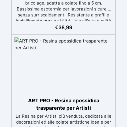
bricolage, adatta a colate fino a 5 cm.
Bassissima esotermia per lavorazioni sicure e
senza surriscaldamenti. Resistente a graffi e
ingiallimento grazie ai filtri UV e all'alta qualità
meccanica. Bassa viscosità per eliminare bolle
€
38,99
d'aria e ottenere finiture lisce. Sicura, atossica,
BPA/VOC free e certificata per il contatto
prolungato con la pelle.
ART PRO - Resina epossidica
trasparente per Artisti
La Resina per Artisti più venduta, dedicata alle
decorazioni ed alle colate artistiche Ideale per