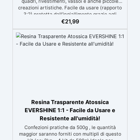
quadri, rivestimenti, vassoi e anche piccole
creazioni artistiche. Facile da usare (rapporto
3:2) protetta dall’ingiallimento grazie agli
speciali filtri UV Formula densa : non cola via,
€
21,99
mantenendo i design precisi e puliti. Indurisce
in 12-24h garantendo una superficie lucida e
brillante
Resina Trasparente Atossica
EVERSHINE 1:1 - Facile da Usare e
Resistente all'umidità!
Confezioni pratiche da 500g , le quantità
maggior saranno forniti con multipli di questo