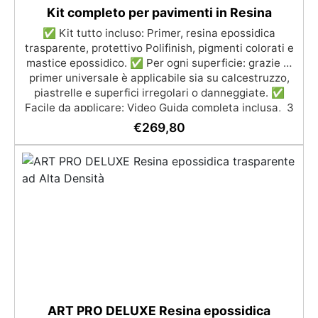
Kit completo per pavimenti in Resina
✅ Kit tutto incluso: Primer, resina epossidica
trasparente, protettivo Polifinish, pigmenti colorati e
mastice epossidico. ✅ Per ogni superficie: grazie al
primer universale è applicabile sia su calcestruzzo,
piastrelle e superfici irregolari o danneggiate. ✅
Facile da applicare: Video Guida completa inclusa, 3
semplici passaggi, dalla preparazione della superficie
€
269,80
alla finitura protettiva antigraffio. ✅ Risultati
professionali: Sistema autolivellante, resistente ai
raggi UV, duraturo e con finitura lucida o satinata. ✅
Personalizzabile: Disponibile in kit per metrature da
2m² a 100m², con una vasta gamma di pigmenti
selezionabili.
ART PRO DELUXE Resina epossidica