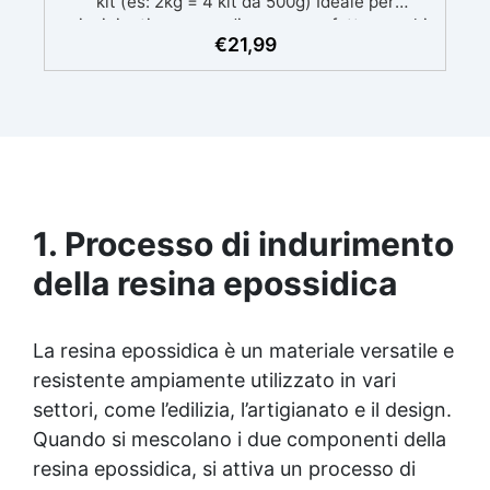
kit (es: 2kg = 4 kit da 500g) Ideale per
principianti: a prova di errore, perfetta per chi
€
21,99
inizia. Sempre lucida: garantisce una finitura
brillante e uniforme in ogni condizione.
Facilissima da usare: rapporto di miscelazione
intuitivo basta mescolare i 2 componenti in
parti uguali Versatile e creativa: adatta per
colate, rivestimenti e colorabile a piacere.
Resistente : lucentezza duratura e alta
resistenza a graffi e umidità.
1. Processo di indurimento
della resina epossidica
La
resina epossidica
è un materiale versatile e
resistente ampiamente utilizzato in vari
settori, come l’edilizia, l’artigianato e il design.
Quando si mescolano i due componenti della
resina epossidica
, si attiva un processo di