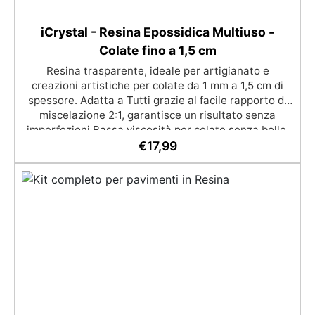
iCrystal - Resina Epossidica Multiuso -
Colate fino a 1,5 cm
Resina trasparente, ideale per artigianato e
creazioni artistiche per colate da 1 mm a 1,5 cm di
spessore. Adatta a Tutti grazie al facile rapporto di
miscelazione 2:1, garantisce un risultato senza
imperfezioni Bassa viscosità per colate senza bolle,
compatibile con legno, silicone, vetro, metallo e altri
€
17,99
materiali. Certificata post-catalisi atossica e sicura
per il contatto con la pelle, Bpa Free e senza Solventi
(Voc Free) Superficie lucida, autolivellante e con filtri
UV anti-ingiallimento per una finitura durevole e
brillante.