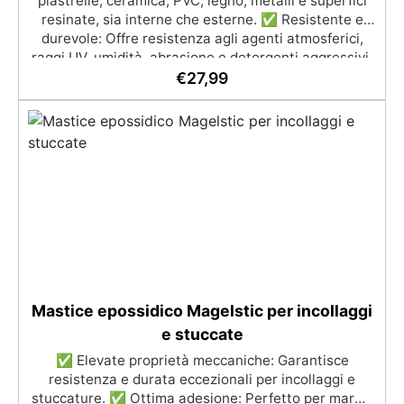
piastrelle, ceramica, PVC, legno, metalli e superfici
la quantità consigliata. Sparta Top: Consumo
resinate, sia interne che esterne. ✅ Resistente e
consigliato: 0,2 kg/m². Si prega di rispettare questa
durevole: Offre resistenza agli agenti atmosferici,
indicazione, poiché la quantità del prodotto è
raggi UV, umidità, abrasione e detergenti aggressivi.
calcolata in base a questo consumo. ​
✅ Finitura satinata ed estetica elegante: Disponibile
€
27,99
in colori RAL e NCS su richiesta, con una finitura
traspirante e resistente. ✅ Facile applicazione e
manutenzione: Monocomponente, si applica
facilmente e garantisce una pulizia semplice e
duratura. ✅ Certificato per sicurezza: Conforme alle
normative HACCP e marcatura CE secondo EN 1504-
2, ideale anche per ambienti con alimenti.
Mastice epossidico Magelstic per incollaggi
e stuccate
✅ Elevate proprietà meccaniche: Garantisce
resistenza e durata eccezionali per incollaggi e
stuccature. ✅ Ottima adesione: Perfetto per marmi,