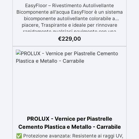
EasyFloor – Rivestimento Autolivellante
Bicomponente all'acqua EasyFloor è un sistema
bicomponente autolivellante colorabile a
piacere, Traspirante e ideale per rinnovare
rapidamente qualsiasi pavimento con una
finitura resistente, uniforme e personalizzabile.
€
229,00
Si applica facilmente a rullo e aderisce anche
su superfici difficili anche verticali. Riempie
crepe e irregolarità del pavimento.
Rinnovandolo con una sola passata. 🔹 Senza
demolizioni, su qualsiasi superficie edile:
piastrelle, cemento, cotto, calcestruzzo.🔹
Perfetta adesione anche su superfici umide,
irregolari o danneggiate.🔹 Colorabile a piacere
si applica con un semplice ruolo o pennello🔹
Resistente al calpestio ed anche carrabile (2
mani).🔹 Asciugatura rapida: già calpestabile il
giorno successivo
PROLUX - Vernice per Piastrelle
Cemento Plastica e Metallo - Carrabile
✅ Protezione avanzata: Resistente ai raggi UV,