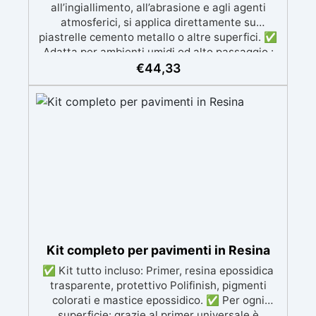
all’ingiallimento, all’abrasione e agli agenti
atmosferici, si applica direttamente su
piastrelle cemento metallo o altre superfici. ✅
Adatta per ambienti umidi od alto passaggio :
Formulazione Poliuretanica, ideale per ambienti
€
44,33
che richiedono la massima resistenza -
superiore alle resine epossidiche e vernici
classiche. ✅ Finitura versatile e
personalizzabile: Disponibile in qualsiasi colore,
con finitura lucida o satinata. Coprente in una
singola passata. ✅ Universale: Perfetta per
pavimentazioni , parcheggi esterni, magazzini
e , oltre a rivestimenti su acciaio
opportunamente preparato. ✅ Conformità e
sicurezza: Conforme al Regolamento Europeo
EU no. 305/2011 - Regolamento Europeo EU no.
574/2014 - Marcatura CE secondo EN 1504-2 e
Kit completo per pavimenti in Resina
relativa Dichiarazione di Prestazione (DoP) ✅
✅ Kit tutto incluso: Primer, resina epossidica
Facile da Usare, miscela i 2 componenti (2 : 1)
trasparente, protettivo Polifinish, pigmenti
comodamente predosati
colorati e mastice epossidico. ✅ Per ogni
superficie: grazie al primer universale è