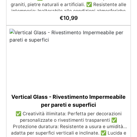
graniti, pietre naturali e artificiali. ✅ Resistente alle
intemperie: Inalterabile alle condizioni atmosferiche
e resistente agli UV. ✅ Applicazioni verticali: Ideale
€
10,99
per applicazioni verticali, senza rischio di colature.
✅ Facile da usare: Miscelazione semplice con
rapporto 100:50 per risultati ottimali.
Vertical Glass - Rivestimento Impermeabile
per pareti e superfici
✅ Creatività illimitata: Perfetta per decorazioni
personalizzate o rivestimenti trasparenti ✅
Protezione duratura: Resistente a usura e umidità,
adatta per superfici verticali e inclinate. ✅ Lucida e