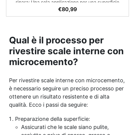
ripara: Una sola applicazione per una superficie
brillante, liscia e protetta dalle infiltrazioni ✅
€
80,99
Colorazione personalizzabile: Compatibile con
coloranti e polveri metalliche per effetti cromatici
unici. ✅ Facile da applicare: Priva di solventi e
inodore, con 1 kg ricopre circa 1 m2 (1 mm di
Qual è il processo per
spessore) La confezione contiene: Vertical Glass A 2
kg + 1.4 kg Vertical Glass B
rivestire scale interne con
microcemento?
Per rivestire scale interne con microcemento,
è necessario seguire un preciso processo per
ottenere un risultato resistente e di alta
qualità. Ecco i passi da seguire:
Preparazione della superficie:
Assicurati che le scale siano pulite,