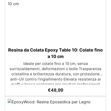
Personalizzabile: Disponibile in kit per metrature da
2m² a 100m², con una vasta gamma di pigmenti
selezionabili.
Resina da Colata Epoxy Table 10: Colate fino
a 10 cm
Ideale per colate fino a 10 cm, senza
surriscaldamenti, deformazioni o bolle Trasparenza
cristallina e brillantezza duratura, con protezione
anti-UV contro l’ingiallimento Elevata resistenza ai
graffi e bassa esotermia per risultati professionali
senza compromessi Facile da applicare, grazie alla
€
48,99
bassa viscosità e al lungo tempo di lavorazione evita
le micro-bolle Perfetta per grandi tavoli, opere
artistiche importanti e progetti di grandi spessori
con qualità eccellente