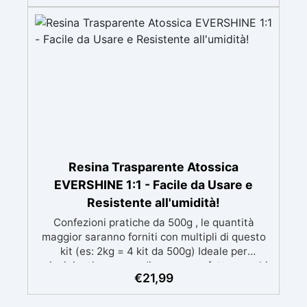
mantenendo i design precisi e puliti. Indurisce
in 12-24h garantendo una superficie lucida e
brillante
Resina Trasparente Atossica
EVERSHINE 1:1 - Facile da Usare e
Resistente all'umidità!
Confezioni pratiche da 500g , le quantità
maggior saranno forniti con multipli di questo
kit (es: 2kg = 4 kit da 500g) Ideale per
principianti: a prova di errore, perfetta per chi
€
21,99
inizia. Sempre lucida: garantisce una finitura
brillante e uniforme in ogni condizione.