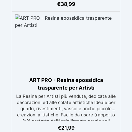
meccanica. Bassa viscosità per eliminare bolle
€
38,99
d'aria e ottenere finiture lisce. Sicura, atossica,
BPA/VOC free e certificata per il contatto
prolungato con la pelle.
ART PRO - Resina epossidica
trasparente per Artisti
La Resina per Artisti più venduta, dedicata alle
decorazioni ed alle colate artistiche Ideale per
quadri, rivestimenti, vassoi e anche piccole
creazioni artistiche. Facile da usare (rapporto
3:2) protetta dall’ingiallimento grazie agli
speciali filtri UV Formula densa : non cola via,
€
21,99