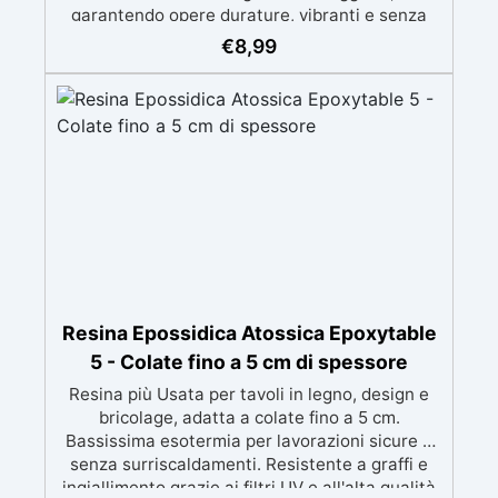
garantendo opere durature, vibranti e senza
ingiallimenti nel tempo Bassa viscosità e
€
8,99
formula anti-bolle per risultati impeccabili,
perfetti per colate di stampi e inglobamenti
Certificata Atossica post catalisi per contatto
con la pelle, BPA free e VoC Free
Resina Epossidica Atossica Epoxytable
5 - Colate fino a 5 cm di spessore
Resina più Usata per tavoli in legno, design e
bricolage, adatta a colate fino a 5 cm.
Bassissima esotermia per lavorazioni sicure e
senza surriscaldamenti. Resistente a graffi e
ingiallimento grazie ai filtri UV e all'alta qualità