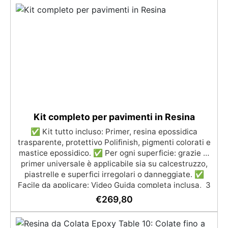
per il contatto con la pelle, Bpa Free e senza Solventi
(Voc Free) Superficie lucida, autolivellante e con filtri
UV anti-ingiallimento per una finitura durevole e
brillante.
Kit completo per pavimenti in Resina
✅ Kit tutto incluso: Primer, resina epossidica
trasparente, protettivo Polifinish, pigmenti colorati e
mastice epossidico. ✅ Per ogni superficie: grazie al
primer universale è applicabile sia su calcestruzzo,
piastrelle e superfici irregolari o danneggiate. ✅
Facile da applicare: Video Guida completa inclusa, 3
semplici passaggi, dalla preparazione della superficie
€
269,80
alla finitura protettiva antigraffio. ✅ Risultati
professionali: Sistema autolivellante, resistente ai
raggi UV, duraturo e con finitura lucida o satinata. ✅