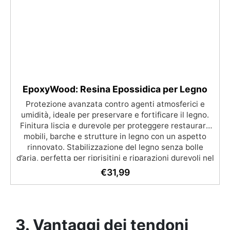
EpoxyWood: Resina Epossidica per Legno
Protezione avanzata contro agenti atmosferici e
umidità, ideale per preservare e fortificare il legno.
Finitura liscia e durevole per proteggere restaurare
mobili, barche e strutture in legno con un aspetto
rinnovato. Stabilizzazione del legno senza bolle
d’aria, perfetta per riprisitini e riparazioni durevoli nel
tempo. Elevata resistenza chimica e meccanica,
€
31,99
facilmente colorabile per progetti creativi e robusti.
Adatta a diverse superfici, incluse vetroresina e
metallo, semplice da usare (rapporto 2 a 1).
3. Vantaggi dei tendoni