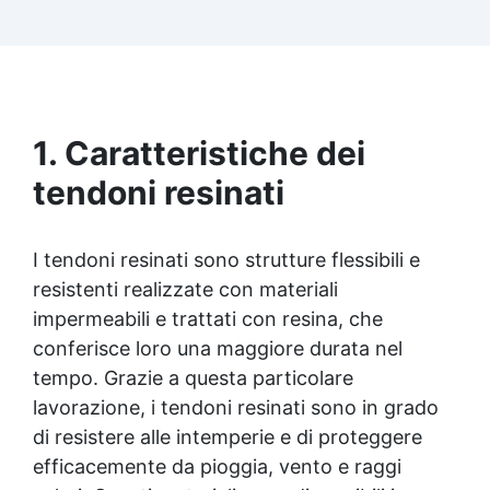
Facilissima da usare: rapporto di miscelazione
intuitivo basta mescolare i 2 componenti in
parti uguali Versatile e creativa: adatta per
colate, rivestimenti e colorabile a piacere.
Resistente : lucentezza duratura e alta
resistenza a graffi e umidità.
1. Caratteristiche dei
tendoni resinati
I tendoni resinati sono strutture flessibili e
resistenti realizzate con materiali
impermeabili e trattati con resina, che
conferisce loro una maggiore durata nel
tempo. Grazie a questa particolare
lavorazione, i tendoni resinati sono in grado
di resistere alle intemperie e di proteggere
efficacemente da pioggia, vento e raggi