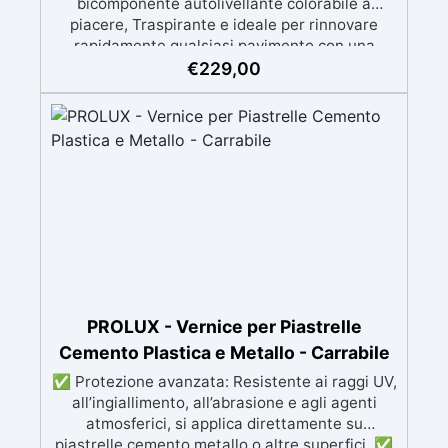
bicomponente autolivellante colorabile a
piacere, Traspirante e ideale per rinnovare
rapidamente qualsiasi pavimento con una
finitura resistente, uniforme e personalizzabile.
€
229,00
Si applica facilmente a rullo e aderisce anche
su superfici difficili anche verticali. Riempie
crepe e irregolarità del pavimento.
Rinnovandolo con una sola passata. 🔹 Senza
demolizioni, su qualsiasi superficie edile:
piastrelle, cemento, cotto, calcestruzzo.🔹
Perfetta adesione anche su superfici umide,
irregolari o danneggiate.🔹 Colorabile a piacere
si applica con un semplice ruolo o pennello🔹
Resistente al calpestio ed anche carrabile (2
mani).🔹 Asciugatura rapida: già calpestabile il
giorno successivo
PROLUX - Vernice per Piastrelle
Cemento Plastica e Metallo - Carrabile
✅ Protezione avanzata: Resistente ai raggi UV,
all’ingiallimento, all’abrasione e agli agenti
atmosferici, si applica direttamente su
piastrelle cemento metallo o altre superfici. ✅