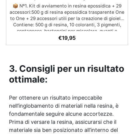
📦 Nº1. Kit di avviamento in resina epossidica + 29
accessori:500 g di resina epossidica trasparente One
to One + 29 accessori utili per la creazione di gioielli.
Contiene: 500 g di resina, 10 coloranti, 3 pigmenti,
contagocce, bastoncini per miscelare, guanti e
bicchieri. 📦 Nº2. Kit di avviamento in resina
€
19,95
epossidica + 100 accessori:500 g di resina epossidica
trasparente One to One + 100 accessori utili per la
creazione di gioielli. Contiene: 500 g di resina, 12
additivi decorativi, fiori secchi, stampo in silicone per
3. Consigli per un risultato
lettere, portachiavi, punte per minitrapano, oltre 100
pezzi.
ottimale:
Per ottenere un risultato impeccabile
nell’inglobamento di materiali nella resina, è
fondamentale seguire alcune accortezze.
Prima di versare la resina, assicurarsi che il
materiale sia ben posizionato all’interno del