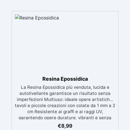
Resina Epossidica
La Resina Epossidica più venduta, lucida e
autolivellante garantisce un risultato senza
imperfezioni Multiuso: ideale opere artistiche,
tavoli e piccole creazioni con colate da 1 mm a 2
cm Resistente ai graffi e ai raggi UV,
garantendo opere durature, vibranti e senza
ingiallimenti nel tempo Bassa viscosità e
€
8,99
formula anti-bolle per risultati impeccabili,