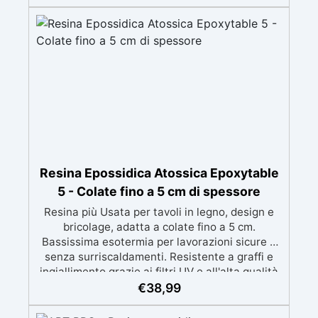
perfetti per colate di stampi e inglobamenti
Certificata Atossica post catalisi per contatto
con la pelle, BPA free e VoC Free
Resina Epossidica Atossica Epoxytable
5 - Colate fino a 5 cm di spessore
Resina più Usata per tavoli in legno, design e
bricolage, adatta a colate fino a 5 cm.
Bassissima esotermia per lavorazioni sicure e
senza surriscaldamenti. Resistente a graffi e
ingiallimento grazie ai filtri UV e all'alta qualità
meccanica. Bassa viscosità per eliminare bolle
€
38,99
d'aria e ottenere finiture lisce. Sicura, atossica,
BPA/VOC free e certificata per il contatto