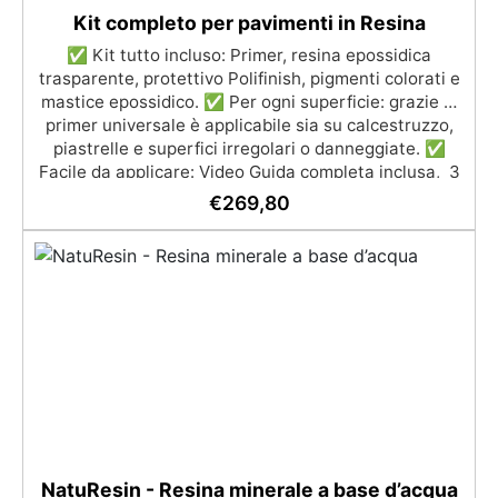
Kit completo per pavimenti in Resina
✅ Kit tutto incluso: Primer, resina epossidica
trasparente, protettivo Polifinish, pigmenti colorati e
mastice epossidico. ✅ Per ogni superficie: grazie al
primer universale è applicabile sia su calcestruzzo,
piastrelle e superfici irregolari o danneggiate. ✅
Facile da applicare: Video Guida completa inclusa, 3
semplici passaggi, dalla preparazione della superficie
€
269,80
alla finitura protettiva antigraffio. ✅ Risultati
professionali: Sistema autolivellante, resistente ai
raggi UV, duraturo e con finitura lucida o satinata. ✅
Personalizzabile: Disponibile in kit per metrature da
2m² a 100m², con una vasta gamma di pigmenti
selezionabili.
NatuResin - Resina minerale a base d’acqua