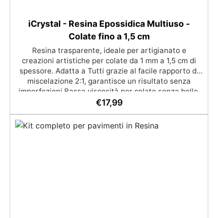
iCrystal - Resina Epossidica Multiuso -
Colate fino a 1,5 cm
Resina trasparente, ideale per artigianato e
creazioni artistiche per colate da 1 mm a 1,5 cm di
spessore. Adatta a Tutti grazie al facile rapporto di
miscelazione 2:1, garantisce un risultato senza
imperfezioni Bassa viscosità per colate senza bolle,
compatibile con legno, silicone, vetro, metallo e altri
€
17,99
materiali. Certificata post-catalisi atossica e sicura
per il contatto con la pelle, Bpa Free e senza Solventi
(Voc Free) Superficie lucida, autolivellante e con filtri
UV anti-ingiallimento per una finitura durevole e
brillante.