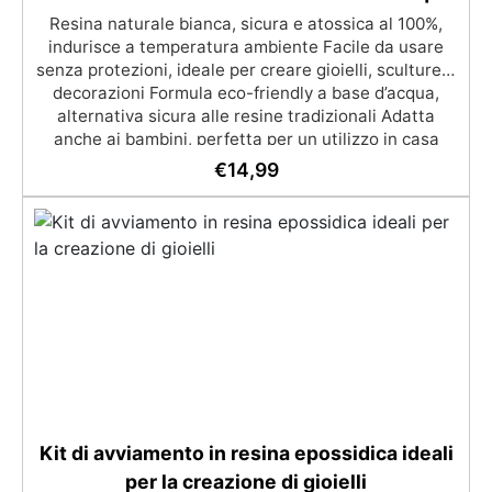
Resina naturale bianca, sicura e atossica al 100%,
indurisce a temperatura ambiente Facile da usare
senza protezioni, ideale per creare gioielli, sculture e
decorazioni Formula eco-friendly a base d’acqua,
alternativa sicura alle resine tradizionali Adatta
anche ai bambini, perfetta per un utilizzo in casa
senza rischi Multiuso e versatile, pronta in soli 30
€
14,99
minuti per creazioni rapide e personalizzabili.
Kit di avviamento in resina epossidica ideali
per la creazione di gioielli