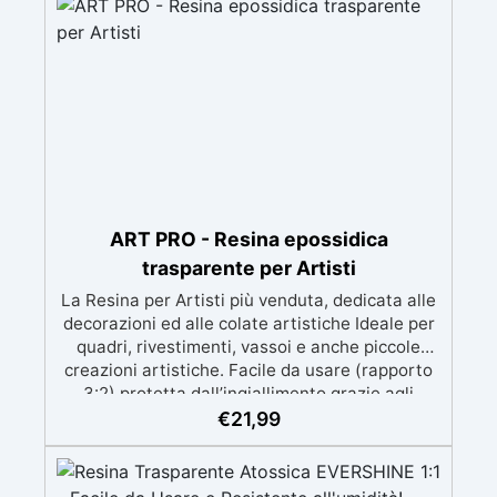
prolungato con la pelle.
ART PRO - Resina epossidica
trasparente per Artisti
La Resina per Artisti più venduta, dedicata alle
decorazioni ed alle colate artistiche Ideale per
quadri, rivestimenti, vassoi e anche piccole
creazioni artistiche. Facile da usare (rapporto
3:2) protetta dall’ingiallimento grazie agli
speciali filtri UV Formula densa : non cola via,
€
21,99
mantenendo i design precisi e puliti. Indurisce
in 12-24h garantendo una superficie lucida e
brillante