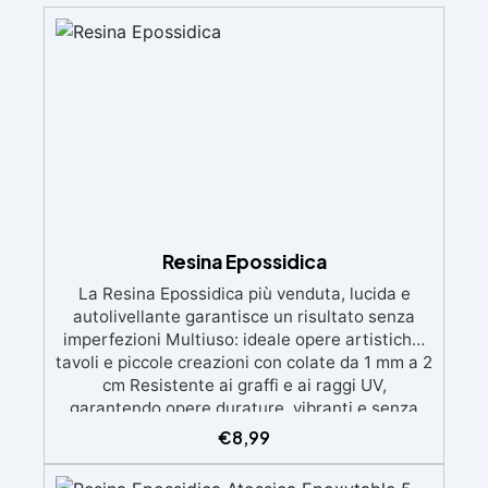
Resina Epossidica
La Resina Epossidica più venduta, lucida e
autolivellante garantisce un risultato senza
imperfezioni Multiuso: ideale opere artistiche,
tavoli e piccole creazioni con colate da 1 mm a 2
cm Resistente ai graffi e ai raggi UV,
garantendo opere durature, vibranti e senza
ingiallimenti nel tempo Bassa viscosità e
€
8,99
formula anti-bolle per risultati impeccabili,
perfetti per colate di stampi e inglobamenti