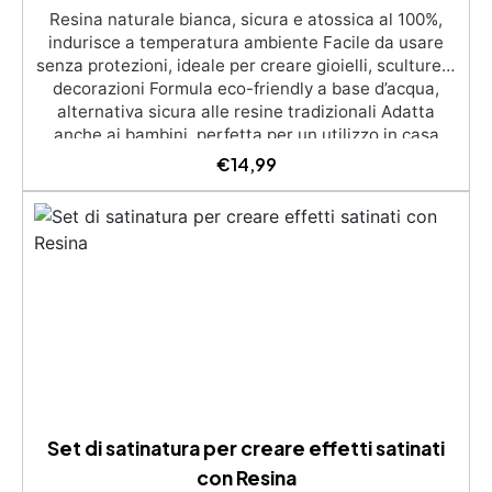
Resina naturale bianca, sicura e atossica al 100%,
indurisce a temperatura ambiente Facile da usare
senza protezioni, ideale per creare gioielli, sculture e
decorazioni Formula eco-friendly a base d’acqua,
alternativa sicura alle resine tradizionali Adatta
anche ai bambini, perfetta per un utilizzo in casa
senza rischi Multiuso e versatile, pronta in soli 30
€
14,99
minuti per creazioni rapide e personalizzabili.
Set di satinatura per creare effetti satinati
con Resina