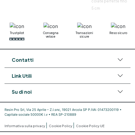
colate perfette fino
5 cm
Trustpilot
Consegna
Transazioni
Reso sicuro
veloce
sicure
Contatti
Link Utili
Su di noi
Resin Pro Srl, Via 25 Aprile – Z.I.snc, 19021 Arcola SP P.IVA: 01473200119 •
Capitale sociale 50000€ i.v • REA SP-210889
|
|
Informativa sulla privacy
Cookie Policy
Cookie Policy UE