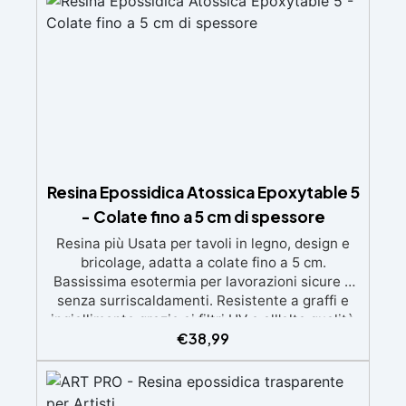
Certificata Atossica post catalisi per contatto
con la pelle, BPA free e VoC Free
Resina Epossidica Atossica Epoxytable 5
- Colate fino a 5 cm di spessore
Resina più Usata per tavoli in legno, design e
bricolage, adatta a colate fino a 5 cm.
Bassissima esotermia per lavorazioni sicure e
senza surriscaldamenti. Resistente a graffi e
ingiallimento grazie ai filtri UV e all'alta qualità
€
38,99
meccanica. Bassa viscosità per eliminare bolle
d'aria e ottenere finiture lisce. Sicura, atossica,
BPA/VOC free e certificata per il contatto
prolungato con la pelle.