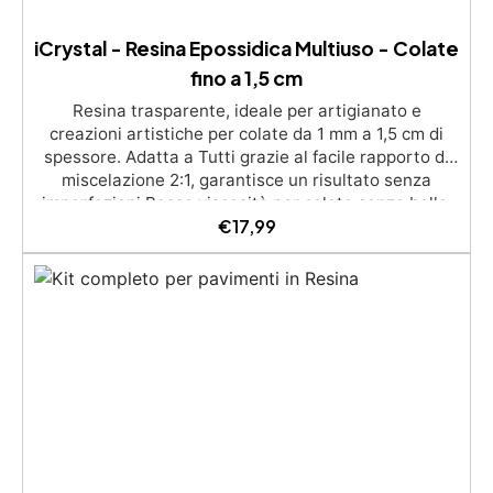
iCrystal - Resina Epossidica Multiuso - Colate
fino a 1,5 cm
Resina trasparente, ideale per artigianato e
creazioni artistiche per colate da 1 mm a 1,5 cm di
spessore. Adatta a Tutti grazie al facile rapporto di
miscelazione 2:1, garantisce un risultato senza
imperfezioni Bassa viscosità per colate senza bolle,
€
17,99
compatibile con legno, silicone, vetro, metallo e altri
materiali. Certificata post-catalisi atossica e sicura
per il contatto con la pelle, Bpa Free e senza Solventi
(Voc Free) Superficie lucida, autolivellante e con filtri
UV anti-ingiallimento per una finitura durevole e
brillante.