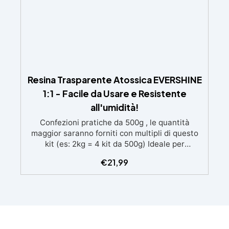
Resina Trasparente Atossica EVERSHINE
1:1 - Facile da Usare e Resistente
all'umidità!
Confezioni pratiche da 500g , le quantità
maggior saranno forniti con multipli di questo
kit (es: 2kg = 4 kit da 500g) Ideale per
principianti: a prova di errore, perfetta per chi
€
21,99
inizia. Sempre lucida: garantisce una finitura
brillante e uniforme in ogni condizione.
Facilissima da usare: rapporto di miscelazione
intuitivo basta mescolare i 2 componenti in
parti uguali Versatile e creativa: adatta per
colate, rivestimenti e colorabile a piacere.