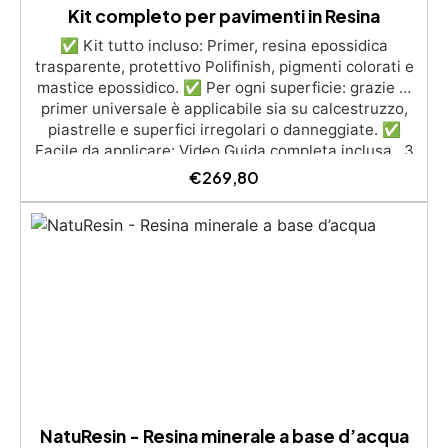
Kit completo per pavimenti in Resina
✅ Kit tutto incluso: Primer, resina epossidica
trasparente, protettivo Polifinish, pigmenti colorati e
mastice epossidico. ✅ Per ogni superficie: grazie al
primer universale è applicabile sia su calcestruzzo,
piastrelle e superfici irregolari o danneggiate. ✅
Facile da applicare: Video Guida completa inclusa, 3
semplici passaggi, dalla preparazione della superficie
€
269,80
alla finitura protettiva antigraffio. ✅ Risultati
professionali: Sistema autolivellante, resistente ai
raggi UV, duraturo e con finitura lucida o satinata. ✅
Personalizzabile: Disponibile in kit per metrature da
2m² a 100m², con una vasta gamma di pigmenti
selezionabili.
NatuResin - Resina minerale a base d’acqua