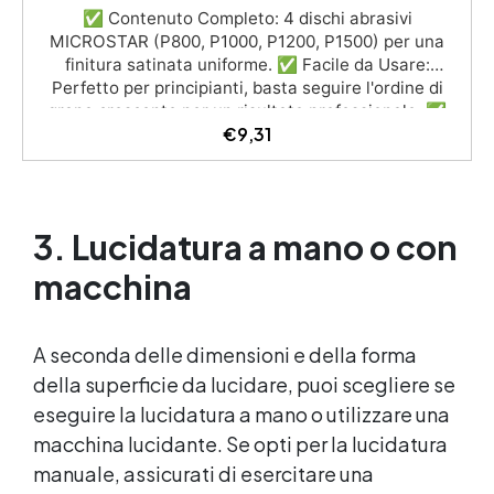
✅ Contenuto Completo: 4 dischi abrasivi
MICROSTAR (P800, P1000, P1200, P1500) per una
finitura satinata uniforme. ✅ Facile da Usare:
Perfetto per principianti, basta seguire l'ordine di
grana crescente per un risultato professionale. ✅
€
9,31
Preparazione Semplice: Inumidire la superficie e
risciacquare tra un passaggio e l'altro per evitare
graffi. ✅ Finitura Luminosa: Completa il trattamento
con l'Olio Cera Dura Satinata della Osmo per una
protezione e lucentezza extra. ✅ Finitura Perfetta:
3. Lucidatura a mano o con
Crea superfici lisce, opache e satinati, ideali per
oggetti in resina e materiali simili.
macchina
A seconda delle dimensioni e della forma
della superficie da lucidare, puoi scegliere se
eseguire la lucidatura a mano o utilizzare una
macchina lucidante. Se opti per la lucidatura
manuale, assicurati di esercitare una