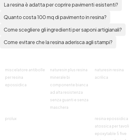
La resina è adatta per coprire pavimenti esistenti?
Quanto costa 100 mq di pavimento in resina?
Come scegliere gli ingredienti per saponi artigianali?
Come evitare che la resina aderisca agli stampi?
miscelatore antibolle
naturesin plus resina
naturesin resina
per resina
minerale bi
acrilica
epossidica
componente bianca
ad alta resistenza
senza guanti e senza
maschera
prolux
resina epossidica
atossica per tavoli
epoxytable 5 five