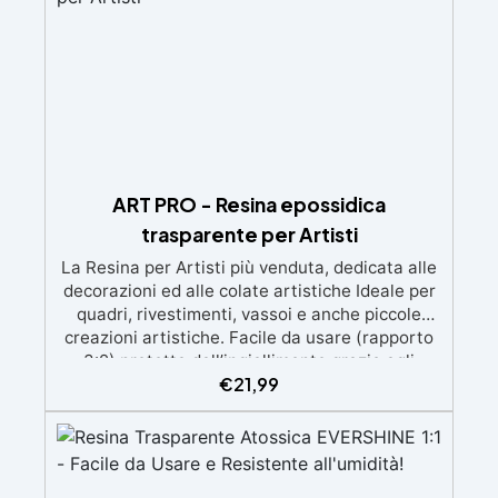
ART PRO - Resina epossidica
trasparente per Artisti
La Resina per Artisti più venduta, dedicata alle
decorazioni ed alle colate artistiche Ideale per
quadri, rivestimenti, vassoi e anche piccole
creazioni artistiche. Facile da usare (rapporto
3:2) protetta dall’ingiallimento grazie agli
€
21,99
speciali filtri UV Formula densa : non cola via,
mantenendo i design precisi e puliti. Indurisce
in 12-24h garantendo una superficie lucida e
brillante