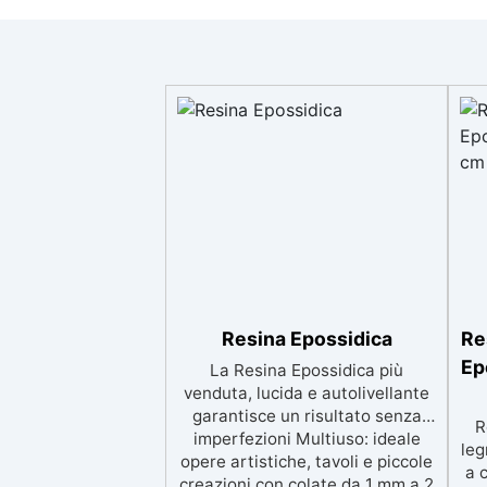
Resina Epossidica
Re
Ep
La Resina Epossidica più
venduta, lucida e autolivellante
garantisce un risultato senza
R
imperfezioni Multiuso: ideale
leg
opere artistiche, tavoli e piccole
a 
creazioni con colate da 1 mm a 2