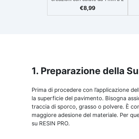
eso
cm Resistente ai graffi e ai raggi
€
8,99
UV, garantendo opere durature,
vibranti e senza ingiallimenti nel
ing
tempo Bassa viscosità e formula
all
anti-bolle per risultati
v
impeccabili, perfetti per colate di
d'
stampi e inglobamenti
Sic
Certificata Atossica post catalisi
per contatto con la pelle, BPA
free e VoC Free
1. Preparazione della Su
Prima di procedere con l’applicazione d
la superficie del pavimento. Bisogna assicu
traccia di sporco, grasso o polvere. È con
maggiore adesione del materiale. Per quest
su RESIN PRO.