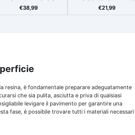
termia per lavorazioni sicure
artistiche Ideale per quadri
€
38,99
€
21,99
e senza surriscaldamenti.
rivestimenti, vassoi e anch
Resistente a graffi e
piccole creazioni artistiche
iallimento grazie ai filtri UV e
Facile da usare (rapporto 3
'alta qualità meccanica. Bassa
protetta dall’ingiallimento gr
iscosità per eliminare bolle
agli speciali filtri UV Formu
aria e ottenere finiture lisce.
densa : non cola via,
ura, atossica, BPA/VOC free e
mantenendo i design precisi
certificata per il contatto
puliti. Indurisce in 12-24h
prolungato con la pelle.
garantendo una superficie lu
e brillante
perficie
ella resina, è fondamentale preparare adeguatamente
rarsi che sia pulita, asciutta e priva di qualsiasi
sigliabile levigare il pavimento per garantire una
a fase, è possibile trovare tutti i materiali necessari