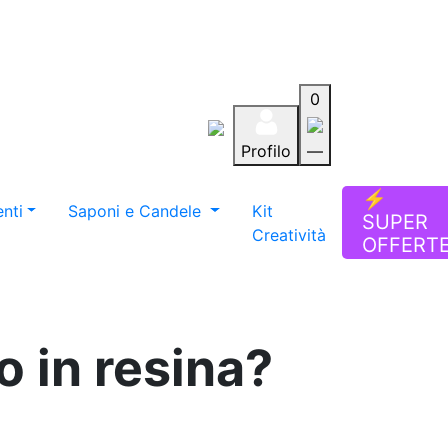
0
Profilo
—
Aiuto
Preferiti
Blog
⚡
nti
Saponi e Candele
Kit
SUPER
Creatività
OFFERT
 in resina?