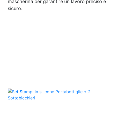
mascherina per garantire un lavoro preciso e
gesso Stampi in gomma siliconica Stampi fai da
te senza silicone Stampo silicone presepe 3d
sicuro.
Stampini in silicone Stampi in silicone fiori
Stampo in silicone fai da te Stampo sfera
silicone Stampi in silicone grandi dimensioni
Stampi in silicone come usarli Stampi per
silicone Stampi in silicone Stampi in silicone per
sfere Stampo silicone rettangolare Stampi per
resina in silicone Stampi al silicone Stampo
silicone fai da te Stampo silicone sfera Stampo
cuore silicone Stampo cuore in silicone Stampo
in silicone See all articles → Candle Silicone
Molds 19 articles ▸ Stampi silicone candele
Stampi silicone per sapone Stampi silicone
sapone Stampi silicone per candele Stampi per
candele silicone Stampo candela silicone
Stampi candele silicone Stampi per candele in
silicone Come fare candele con stampi in
silicone Stampi in silicone per candele ingrosso
Stampi in silicone candele Stampi per sapone in
silicone Stampi sapone silicone Stampi di
silicone per saponette Stampi in silicone per