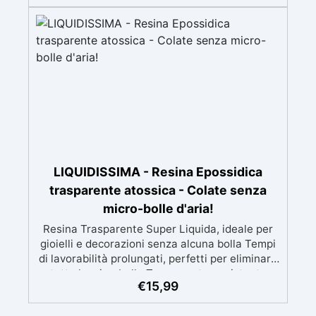
Bianco Materiale: Silicone resistente da -60° C
a +230° C Vantaggi: Flessibilità e facilità d'uso
Lavabile e duraturo, non deforma Facilità di
estrazione degli oggetti creati Consiglio: Per
rendere il tagliere idoneo al contatto
alimentare, si consiglia di rivestire la superficie
con resina epossidica certificata per uso
alimentare, come "EpoxyFood". , adatta per
utensili da cucina. Useful articles DIY Silicone
Molds 32 articles ▸ Silicone per stampi fai da te
Silicone per stampo Silicone per creare stampi
LIQUIDISSIMA - Resina Epossidica
Creare stampi silicone Silicone per stampi in
trasparente atossica - Colate senza
gesso Silicone liquido per stampi Silicone da
stampo Silicone liquido stampi Fare uno stampo
micro-bolle d'aria!
in silicone Come fare gli stampi in silicone
Resina Trasparente Super Liquida, ideale per
Creare uno stampo in silicone Portachiavi in
gioielli e decorazioni senza alcuna bolla Tempi
silicone Come fare stampi in silicone Bicchieri in
di lavorabilità prolungati, perfetti per eliminare
silicone Creare stampo in silicone Ricetta per
tutte le microbolle Trasparente, resistente
stampi in silicone Come fare un calco in silicone
€
15,99
all'ingiallimento per colate da 2mm fino a 2 cm,
Come fare stampi in silicone 3d Silicone
minimizzando le bolle d'aria per risultati
alimentare per stampi Come fare uno stampo in