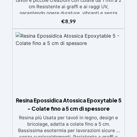
tavoli e piccole creazioni con colate da 1 mm a 2
cm Resistente ai graffi e ai raggi UV,
garantendo opere durature, vibranti e senza
ingiallimenti nel tempo Bassa viscosità e
€
8,99
formula anti-bolle per risultati impeccabili,
perfetti per colate di stampi e inglobamenti
Certificata Atossica post catalisi per contatto
con la pelle, BPA free e VoC Free
Resina Epossidica Atossica Epoxytable 5
- Colate fino a 5 cm di spessore
Resina più Usata per tavoli in legno, design e
bricolage, adatta a colate fino a 5 cm.
Bassissima esotermia per lavorazioni sicure e
senza surriscaldamenti. Resistente a graffi e