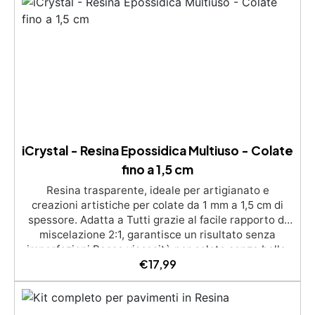
iCrystal - Resina Epossidica Multiuso - Colate
fino a 1,5 cm
Resina trasparente, ideale per artigianato e
creazioni artistiche per colate da 1 mm a 1,5 cm di
spessore. Adatta a Tutti grazie al facile rapporto di
miscelazione 2:1, garantisce un risultato senza
imperfezioni Bassa viscosità per colate senza bolle,
€
17,99
compatibile con legno, silicone, vetro, metallo e altri
materiali. Certificata post-catalisi atossica e sicura
per il contatto con la pelle, Bpa Free e senza Solventi
(Voc Free) Superficie lucida, autolivellante e con filtri