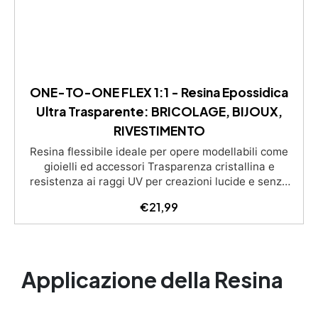
ONE-TO-ONE FLEX 1:1 - Resina Epossidica
Ultra Trasparente: BRICOLAGE, BIJOUX,
RIVESTIMENTO
Resina flessibile ideale per opere modellabili come
gioielli ed accessori Trasparenza cristallina e
resistenza ai raggi UV per creazioni lucide e senza
ingiallimento Facile da usare con rapporto di
€
21,99
miscelazione 1:1 e lunga lavorabilità per dettagli
precisi Compatibile con coloranti in pasta o polvere
per personalizzazioni infinite Sicura e certificata,
BPA Free, priva di solventi e inodore, prodotta al
100% in Italia.
Applicazione della Resina