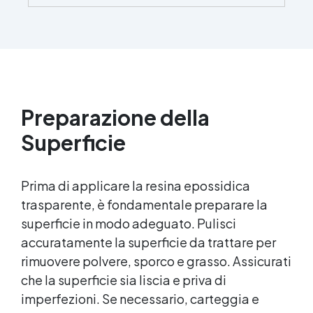
brillante e uniforme in ogni condizione.
Facilissima da usare: rapporto di miscelazione
intuitivo basta mescolare i 2 componenti in
parti uguali Versatile e creativa: adatta per
colate, rivestimenti e colorabile a piacere.
Resistente : lucentezza duratura e alta
resistenza a graffi e umidità.
Preparazione della
Superficie
Prima di applicare la
resina epossidica
trasparente, è fondamentale preparare la
superficie in modo adeguato. Pulisci
accuratamente la superficie da trattare per
rimuovere polvere, sporco e grasso. Assicurati
che la superficie sia liscia e priva di
imperfezioni. Se necessario, carteggia e