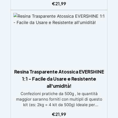
€
21,99
speciali filtri UV Formula densa : non cola via,
mantenendo i design precisi e puliti. Indurisce
in 12-24h garantendo una superficie lucida e
brillante
Resina Trasparente Atossica EVERSHINE
1:1 - Facile da Usare e Resistente
all'umidità!
Confezioni pratiche da 500g , le quantità
maggior saranno forniti con multipli di questo
kit (es: 2kg = 4 kit da 500g) Ideale per
principianti: a prova di errore, perfetta per chi
€
21,99
inizia. Sempre lucida: garantisce una finitura