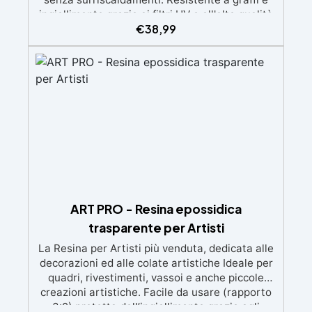
ingiallimento grazie ai filtri UV e all'alta qualità
€
38,99
meccanica. Bassa viscosità per eliminare bolle
d'aria e ottenere finiture lisce. Sicura, atossica,
BPA/VOC free e certificata per il contatto
prolungato con la pelle.
ART PRO - Resina epossidica
trasparente per Artisti
La Resina per Artisti più venduta, dedicata alle
decorazioni ed alle colate artistiche Ideale per
quadri, rivestimenti, vassoi e anche piccole
creazioni artistiche. Facile da usare (rapporto
3:2) protetta dall’ingiallimento grazie agli