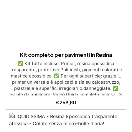
UV anti-ingiallimento per una finitura durevole e
brillante.
Kit completo per pavimenti in Resina
✅ Kit tutto incluso: Primer, resina epossidica
trasparente, protettivo Polifinish, pigmenti colorati e
mastice epossidico. ✅ Per ogni superficie: grazie al
primer universale è applicabile sia su calcestruzzo,
piastrelle e superfici irregolari o danneggiate. ✅
Facile da applicare: Video Guida completa inclusa, 3
semplici passaggi, dalla preparazione della superficie
€
269,80
alla finitura protettiva antigraffio. ✅ Risultati
professionali: Sistema autolivellante, resistente ai
raggi UV, duraturo e con finitura lucida o satinata. ✅
Personalizzabile: Disponibile in kit per metrature da
2m² a 100m², con una vasta gamma di pigmenti