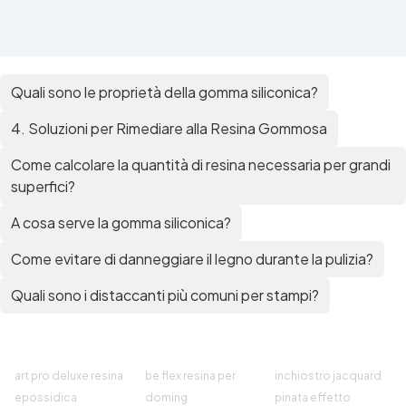
Quali sono le proprietà della gomma siliconica?
4. Soluzioni per Rimediare alla Resina Gommosa
Come calcolare la quantità di resina necessaria per grandi
superfici?
A cosa serve la gomma siliconica?
Come evitare di danneggiare il legno durante la pulizia?
Quali sono i distaccanti più comuni per stampi?
art pro deluxe resina
be flex resina per
inchiostro jacquard
epossidica
doming
pinata effetto