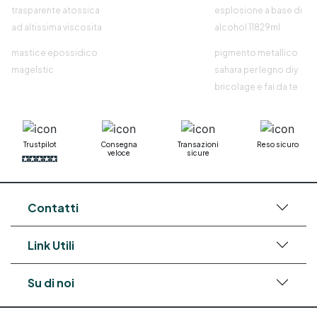
trasparente atossica
esplosione a base di
ad altissima viscosita
alcohol 11829ml
mastice epossidico
pigmento metallico
magelstic
sahara per legno diy
bricolage e fai da te
Trustpilot
Consegna
Transazioni
Reso sicuro
veloce
sicure
Contatti
Link Utili
Su di noi