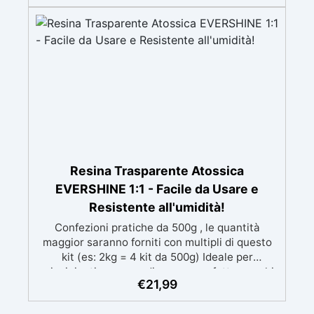
mantenendo i design precisi e puliti. Indurisce
in 12-24h garantendo una superficie lucida e
brillante
Resina Trasparente Atossica
EVERSHINE 1:1 - Facile da Usare e
Resistente all'umidità!
Confezioni pratiche da 500g , le quantità
maggior saranno forniti con multipli di questo
kit (es: 2kg = 4 kit da 500g) Ideale per
principianti: a prova di errore, perfetta per chi
€
21,99
inizia. Sempre lucida: garantisce una finitura
brillante e uniforme in ogni condizione.