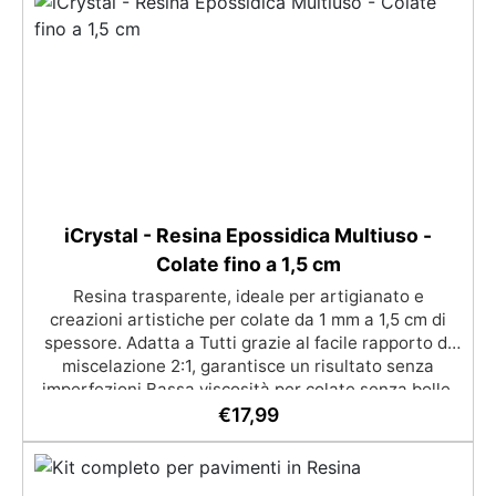
iCrystal - Resina Epossidica Multiuso -
Colate fino a 1,5 cm
Resina trasparente, ideale per artigianato e
creazioni artistiche per colate da 1 mm a 1,5 cm di
spessore. Adatta a Tutti grazie al facile rapporto di
miscelazione 2:1, garantisce un risultato senza
imperfezioni Bassa viscosità per colate senza bolle,
compatibile con legno, silicone, vetro, metallo e altri
€
17,99
materiali. Certificata post-catalisi atossica e sicura
per il contatto con la pelle, Bpa Free e senza Solventi
(Voc Free) Superficie lucida, autolivellante e con filtri