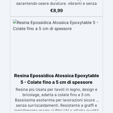
garantendo opere durature, vibranti e senza
ingiallimenti nel tempo Bassa viscosità e
€
8,99
formula anti-bolle per risultati impeccabili,
perfetti per colate di stampi e inglobamenti
Certificata Atossica post catalisi per contatto
con la pelle, BPA free e VoC Free
Resina Epossidica Atossica Epoxytable
5 - Colate fino a 5 cm di spessore
Resina più Usata per tavoli in legno, design e
bricolage, adatta a colate fino a 5 cm.
Bassissima esotermia per lavorazioni sicure e
senza surriscaldamenti. Resistente a graffi e
ingiallimento grazie ai filtri UV e all'alta qualità