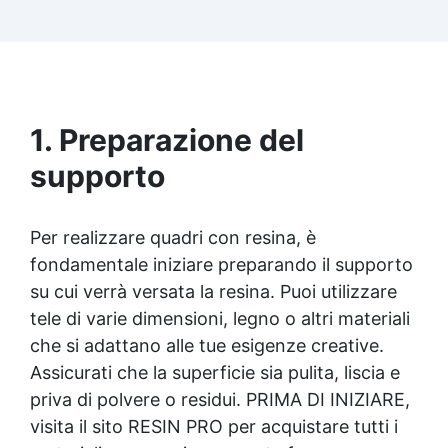
Facilissima da usare: rapporto di miscelazione
intuitivo basta mescolare i 2 componenti in
parti uguali Versatile e creativa: adatta per
colate, rivestimenti e colorabile a piacere.
Resistente : lucentezza duratura e alta
resistenza a graffi e umidità.
1. Preparazione del
supporto
Per realizzare quadri con resina, è
fondamentale iniziare preparando il supporto
su cui verrà versata la resina. Puoi utilizzare
tele di varie dimensioni, legno o altri materiali
che si adattano alle tue esigenze creative.
Assicurati che la superficie sia pulita, liscia e
priva di polvere o residui. PRIMA DI INIZIARE,
visita il sito RESIN PRO per acquistare tutti i