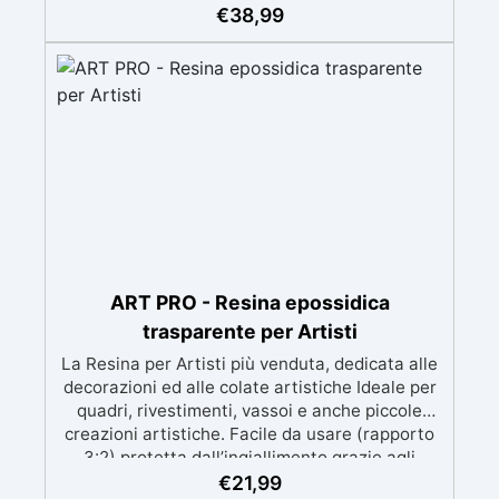
meccanica. Bassa viscosità per eliminare bolle
€
38,99
d'aria e ottenere finiture lisce. Sicura, atossica,
BPA/VOC free e certificata per il contatto
prolungato con la pelle.
ART PRO - Resina epossidica
trasparente per Artisti
La Resina per Artisti più venduta, dedicata alle
decorazioni ed alle colate artistiche Ideale per
quadri, rivestimenti, vassoi e anche piccole
creazioni artistiche. Facile da usare (rapporto
3:2) protetta dall’ingiallimento grazie agli
speciali filtri UV Formula densa : non cola via,
€
21,99