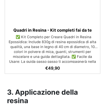
Dura Satinata Osmo. ✅ Copertura Ampia: Il kit copre
circa 2 mq di superficie in resina, ideale per progetti
fai-da-te o professionali.
Quadri in Resina - Kit completi fai da te
✅ Kit Completo per Creare Quadri in Resina
Epossidica: Include 830g di resina epossidica di alta
qualità, una base in legno di 40 cm di diametro, 10
colori in polvere di mica, guanti, strumenti per
miscelare e una guida dettagliata. ✅ Facile da
Usare: La guida passo passo ti accompagnerà nella
creazione di opere d’arte straordinarie, dal mixaggio
€
49,90
della resina alla stratificazione dei colori. ✅ Arte
Astratta Unica: Crea quadri unici con effetti brillanti e
vibranti, personalizzando ogni pezzo con colori a tua
scelta. ✅ Perfetto per Ogni Spazio: Le tue creazioni
3. Applicazione della
saranno ideali per decorare la casa, l'ufficio o come
regalo speciale per amici e familiari. ✅ Risultati
resina
Professionali: Grazie alla miscelazione precisa e agli