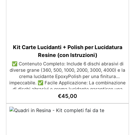
selezionabili.
Kit Carte Lucidanti + Polish per Lucidatura
Resine (con Istruzioni)
✅ Contenuto Completo: Include 6 dischi abrasivi di
diverse grane (360, 500, 1000, 2000, 3000, 4000) e la
crema lucidante EpoxyPolish per una finitura
impeccabile. ✅ Facile Applicazione: La combinazione
di dischi abrasivi e crema lucidante garantisce una
lucidatura semplice ed efficace per superfici in
€
45,00
resina. ✅ Passaggi Graduali: Inizia con grane più
basse per rimuovere imperfezioni e termina con la
grana 4000 per una finitura lucida di alta qualità. ✅
Finitura Satinata o Lucida: Per una finitura lucida,
applica la crema EpoxyPolish; per una finitura
satinata, sciacqua abbondantemente e usa Olio Cera