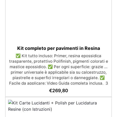
UV anti-ingiallimento per una finitura durevole e
brillante.
Kit completo per pavimenti in Resina
✅ Kit tutto incluso: Primer, resina epossidica
trasparente, protettivo Polifinish, pigmenti colorati e
mastice epossidico. ✅ Per ogni superficie: grazie al
primer universale è applicabile sia su calcestruzzo,
piastrelle e superfici irregolari o danneggiate. ✅
Facile da applicare: Video Guida completa inclusa, 3
semplici passaggi, dalla preparazione della superficie
€
269,80
alla finitura protettiva antigraffio. ✅ Risultati
professionali: Sistema autolivellante, resistente ai
raggi UV, duraturo e con finitura lucida o satinata. ✅
Personalizzabile: Disponibile in kit per metrature da
2m² a 100m², con una vasta gamma di pigmenti