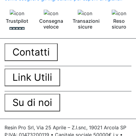
Trustpilot
Consegna
Transazioni
Reso
veloce
sicure
sicuro
Contatti
Link Utili
Su di noi
Resin Pro Srl, Via 25 Aprile – Z.I.snc, 19021 Arcola SP
P.IVA: 01473200119 • Capitale sociale 50000€ i.v •