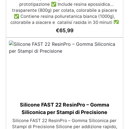
prototipazione ✅ Include resina epossidica
trasparente (800g) per colata, colorabile a piacere
✅ Contiene resina poliuretanica bianca (1000g),
colorabile a piacere e catalisi rapida in 30 minuti ✅
Gomma siliconica in pasta (500g), facile da usare con
€
65,99
miscelazione 1:1, perfetta per stampi personalizzati
✅ In Regalo: pasta colorante, stampo in silicone
riutilizzabile, e guanti in nitrile
Silicone FAST 22 ResinPro – Gomma
Siliconica per Stampi di Precisione
Silicone FAST 22 ResinPro – Gomma Siliconica per
Stampi di Precisione Silicone per addizione rapido,