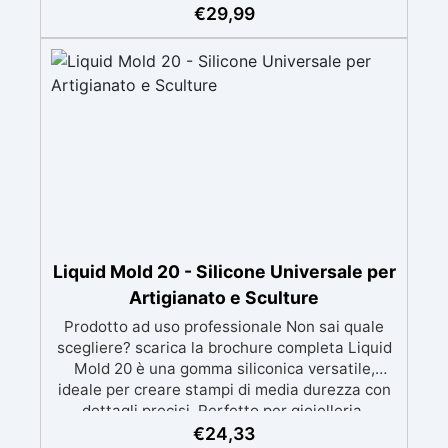
intricati, compatibile con resine, gesso, cera,
€
29,99
metalli a bassa fusione, sapone e cemento.
Atossica e sicura: Formulazione inodore,
atossica e facile da maneggiare senza guanti o
mascherina. Alta resistenza e durabilità:
Consente oltre 50 tirature, con durezza Shore A
di 24 e minimo ritiro lineare (<0,1%). Pratica e
pulita: Antiaderente, non necessita di agenti
distaccanti né di pulizia degli strumenti dopo
l’uso.
Liquid Mold 20 - Silicone Universale per
Artigianato e Sculture
Prodotto ad uso professionale Non sai quale
scegliere? scarica la brochure completa Liquid
Mold 20 è una gomma siliconica versatile,
ideale per creare stampi di media durezza con
dettagli precisi. Perfetto per gioielleria,
sculture, oggetti artistici, prototipi, saponi,
€
24,33