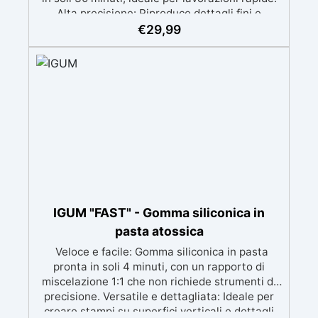
Alta precisione: Riproduce dettagli fini e
complessi con un risultato professionale.
€
29,99
Versatile: Compatibile con resina, gesso, cera,
metallo a basso punto di fusione, sapone e
cemento. Resistente e durevole: Consente oltre
50 tirature con materiali diversi, mantenendo
una durezza di 38 Shore A.
IGUM "FAST" - Gomma siliconica in
pasta atossica
Veloce e facile: Gomma siliconica in pasta
pronta in soli 4 minuti, con un rapporto di
miscelazione 1:1 che non richiede strumenti di
precisione. Versatile e dettagliata: Ideale per
creare stampi su superfici verticali e dettagli