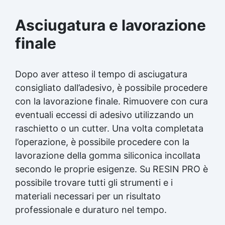
si asciuga il silicone Olio di silicone spray a cosa
serve Silicone liquido trasparente Olio siliconico
Asciugatura e lavorazione
Silicone olio See all articles →
finale
Dopo aver atteso il tempo di asciugatura
consigliato dall’adesivo, è possibile procedere
con la lavorazione finale. Rimuovere con cura
eventuali eccessi di adesivo utilizzando un
raschietto o un cutter. Una volta completata
l’operazione, è possibile procedere con la
lavorazione della gomma siliconica incollata
secondo le proprie esigenze. Su RESIN PRO è
possibile trovare tutti gli strumenti e i
materiali necessari per un risultato
professionale e duraturo nel tempo.