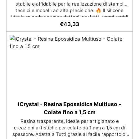
stabile e affidabile per la realizzazione di stampi
tecnici e modelli ad alta precisione. 🔥 Il silicone
ideale quando servono dettagli perfetti, tempi rapidi
e risultati senza sorprese ✅ Benefici chiave
€
43,33
Indurimento rapido e controllato → accelera i tempi
di lavorazione Riproduzione estremamente fedele dei
dettagli → superfici pulite e definite Elasticità
bilanciata (Shore A ~22) → sformatura facile senza
deformazioni Elevata stabilità dimensionale →
nessun ritiro significativo nel tempo Rapporto 1:1
semplice → meno errori, massima praticità
Compatibile con resine, gessi e materiali tecnici 🧩
Perché scegliere FAST 22 ResinPro? ✔ Prestazioni
affidabili Formulato per applicazioni tecniche dove
precisione e ripetibilità sono fondamentali. ✔ Riduce
gli errori Minimizza problemi comuni come bolle,
iCrystal - Resina Epossidica Multiuso -
deformazioni e imperfezioni. ✔ Qualità costante
Colate fino a 1,5 cm
Risultati ripetibili anche su geometrie complesse e
Resina trasparente, ideale per artigianato e
dettagli fini. 🛠 Ideale per Stampi tecnici di
creazioni artistiche per colate da 1 mm a 1,5 cm di
precisione Prototipazione rapida Riproduzione di
spessore. Adatta a Tutti grazie al facile rapporto di
piccoli oggetti e componenti Modellismo e