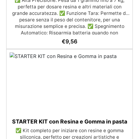
✅ Alta Precisione: Pesa da 1 grammo fino a 7 kg,
perfetta per dosare resina e altri materiali con
grande accuratezza. ✅ Funzione Tara: Permette di
pesare senza il peso del contenitore, per una
misurazione semplice e precisa. ✅ Spegnimento
Automatico: Risparmia batteria quando non
utilizzata, aumentando l'efficienza. ✅ Portatile e
€
9,56
Compatta: Dimensioni ridotte e alimentazione a
batterie per un uso pratico ovunque. ✅ Display
Chiaro: Mostra facilmente i pesi e indica quando le
batterie sono scariche.
STARTER KIT con Resina e Gomma in pasta
✅ Kit completo per iniziare con resine e gomma
siliconica, perfetto per creazioni artistiche e