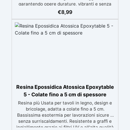
garantendo opere durature, vibranti e senza
ingiallimenti nel tempo Bassa viscosità e
€
8,99
formula anti-bolle per risultati impeccabili,
perfetti per colate di stampi e inglobamenti
Certificata Atossica post catalisi per contatto
con la pelle, BPA free e VoC Free
Resina Epossidica Atossica Epoxytable
5 - Colate fino a 5 cm di spessore
Resina più Usata per tavoli in legno, design e
bricolage, adatta a colate fino a 5 cm.
Bassissima esotermia per lavorazioni sicure e
senza surriscaldamenti. Resistente a graffi e
ingiallimento grazie ai filtri UV e all'alta qualità