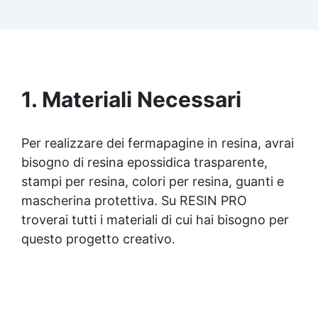
Facilissima da usare: rapporto di miscelazione
intuitivo basta mescolare i 2 componenti in
parti uguali Versatile e creativa: adatta per
colate, rivestimenti e colorabile a piacere.
Resistente : lucentezza duratura e alta
resistenza a graffi e umidità.
1. Materiali Necessari
Per realizzare dei fermapagine in resina, avrai
bisogno di
resina epossidica
trasparente,
stampi per resina, colori per resina, guanti e
mascherina protettiva. Su RESIN PRO
troverai tutti i materiali di cui hai bisogno per
questo progetto creativo.