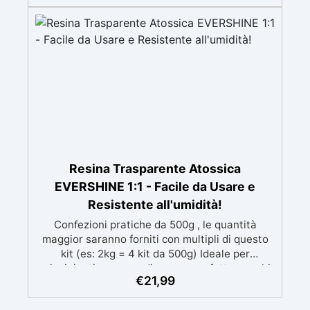
mantenendo i design precisi e puliti. Indurisce
in 12-24h garantendo una superficie lucida e
brillante
Resina Trasparente Atossica
EVERSHINE 1:1 - Facile da Usare e
Resistente all'umidità!
Confezioni pratiche da 500g , le quantità
maggior saranno forniti con multipli di questo
kit (es: 2kg = 4 kit da 500g) Ideale per
principianti: a prova di errore, perfetta per chi
€
21,99
inizia. Sempre lucida: garantisce una finitura
brillante e uniforme in ogni condizione.