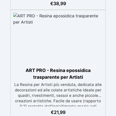
meccanica. Bassa viscosità per eliminare bolle
€
38,99
d'aria e ottenere finiture lisce. Sicura, atossica,
BPA/VOC free e certificata per il contatto
prolungato con la pelle.
ART PRO - Resina epossidica
trasparente per Artisti
La Resina per Artisti più venduta, dedicata alle
decorazioni ed alle colate artistiche Ideale per
quadri, rivestimenti, vassoi e anche piccole
creazioni artistiche. Facile da usare (rapporto
3:2) protetta dall’ingiallimento grazie agli
speciali filtri UV Formula densa : non cola via,
€
21,99