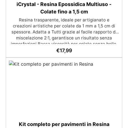
iCrystal - Resina Epossidica Multiuso -
Colate fino a 1,5 cm
Resina trasparente, ideale per artigianato e
creazioni artistiche per colate da 1 mm a 1,5 cm di
spessore. Adatta a Tutti grazie al facile rapporto di
miscelazione 2:1, garantisce un risultato senza
imperfezioni Bassa viscosità per colate senza bolle,
compatibile con legno, silicone, vetro, metallo e altri
€
17,99
materiali. Certificata post-catalisi atossica e sicura
per il contatto con la pelle, Bpa Free e senza Solventi
(Voc Free) Superficie lucida, autolivellante e con filtri
UV anti-ingiallimento per una finitura durevole e
brillante.
Kit completo per pavimenti in Resina