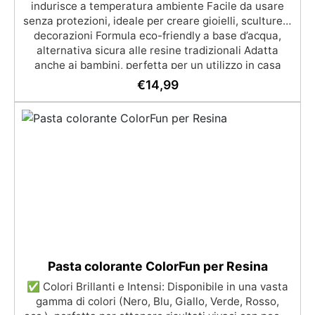
indurisce a temperatura ambiente Facile da usare
senza protezioni, ideale per creare gioielli, sculture e
decorazioni Formula eco-friendly a base d’acqua,
alternativa sicura alle resine tradizionali Adatta
anche ai bambini, perfetta per un utilizzo in casa
senza rischi Multiuso e versatile, pronta in soli 30
€
14,99
minuti per creazioni rapide e personalizzabili.
Pasta colorante ColorFun per Resina
✅ Colori Brillanti e Intensi: Disponibile in una vasta
gamma di colori (Nero, Blu, Giallo, Verde, Rosso,