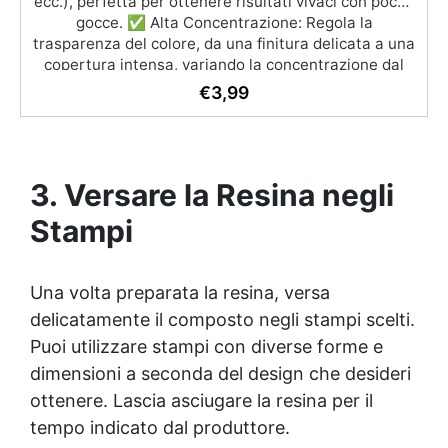
ecc.), perfetta per ottenere risultati vivaci con poche
gocce. ✅ Alta Concentrazione: Regola la
trasparenza del colore, da una finitura delicata a una
copertura intensa, variando la concentrazione dal
0,01% al 5%. ✅ Facile da Usare: Aggiungi al
€
3,99
componente A della resina e mescola fino a ottenere
il colore desiderato; puoi anche creare sfumature
uniche combinando diversi colori. ✅ Compatibile con
Resine Epossidiche: Formulata per un uso ottimale
3. Versare la Resina negli
con resine epossidiche e acriliche, garantendo una
miscela omogenea. ✅ Non Compatibile con Resine
Stampi
Poliuretaniche: Assicurati di utilizzarla solo con
resine epossidiche o acriliche, non adatta per resine
poliuretaniche Resin Pro.
Una volta preparata la resina, versa
delicatamente il composto negli stampi scelti.
Puoi utilizzare stampi con diverse forme e
dimensioni a seconda del design che desideri
ottenere. Lascia asciugare la resina per il
tempo indicato dal produttore.