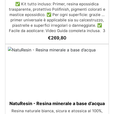
✅ Kit tutto incluso: Primer, resina epossidica
trasparente, protettivo Polifinish, pigmenti colorati e
mastice epossidico. ✅ Per ogni superficie: grazie al
primer universale è applicabile sia su calcestruzzo,
piastrelle e superfici irregolari o danneggiate. ✅
Facile da applicare: Video Guida completa inclusa, 3
semplici passaggi, dalla preparazione della superficie
€
269,80
alla finitura protettiva antigraffio. ✅ Risultati
professionali: Sistema autolivellante, resistente ai
raggi UV, duraturo e con finitura lucida o satinata. ✅
Personalizzabile: Disponibile in kit per metrature da
2m² a 100m², con una vasta gamma di pigmenti
selezionabili.
NatuResin - Resina minerale a base d’acqua
Resina naturale bianca, sicura e atossica al 100%,