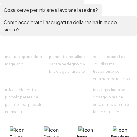
Cosa serve per iniziare a lavorare la resina?
Come accelerare l’asciugatura della resina in modo
sicuro?
mastice epossidico
pigmento metallico
resina epossidica
magelstic
sahara per legno diy
liquidissima
bricolage e fai da te
trasparente per
creazioni da resin pro
rullo a pelo corto
tazza graduata per
piccolo per resine
dosaggio resine
perfetto per piccoli
precisa resistente e
interventi
facile da usare
Trustpilot
Consegna
Transazioni
Reso sicuro