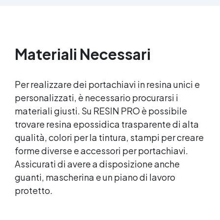
parti uguali Versatile e creativa: adatta per
colate, rivestimenti e colorabile a piacere.
Resistente : lucentezza duratura e alta
resistenza a graffi e umidità.
Materiali Necessari
Per realizzare dei portachiavi in resina unici e
personalizzati, è necessario procurarsi i
materiali giusti. Su RESIN PRO è possibile
trovare
resina epossidica
trasparente di alta
qualità, colori per la tintura, stampi per creare
forme diverse e accessori per portachiavi.
Assicurati di avere a disposizione anche
guanti, mascherina e un piano di lavoro
protetto.