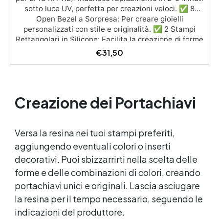
sotto luce UV, perfetta per creazioni veloci. ✅ 8
Open Bezel a Sorpresa: Per creare gioielli
personalizzati con stile e originalità. ✅ 2 Stampi
Rettangolari in Silicone: Facilita la creazione di forme
precise e professionali. ✅ Torcia UV 21W (EPIC KIT)
€
31,50
o Torcia UV 21 LED (EPIC KIT XL): Asciugatura rapida
e uniforme della resina. ✅ 2 Pigmenti Neon da 10 gr:
Aggiungi un tocco scintillante e colorato alle tue
creazioni.
Creazione dei Portachiavi
Versa la resina nei tuoi stampi preferiti,
aggiungendo eventuali colori o inserti
decorativi. Puoi sbizzarrirti nella scelta delle
forme e delle combinazioni di colori, creando
portachiavi unici e originali. Lascia asciugare
la resina per il tempo necessario, seguendo le
indicazioni del produttore.