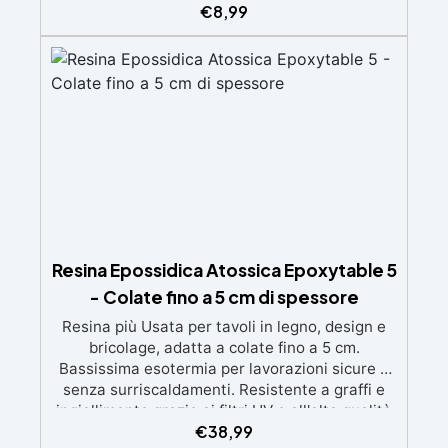
ingiallimenti nel tempo Bassa viscosità e
€
8,99
formula anti-bolle per risultati impeccabili,
perfetti per colate di stampi e inglobamenti
Certificata Atossica post catalisi per contatto
con la pelle, BPA free e VoC Free
Resina Epossidica Atossica Epoxytable 5
- Colate fino a 5 cm di spessore
Resina più Usata per tavoli in legno, design e
bricolage, adatta a colate fino a 5 cm.
Bassissima esotermia per lavorazioni sicure e
senza surriscaldamenti. Resistente a graffi e
ingiallimento grazie ai filtri UV e all'alta qualità
€
38,99
meccanica. Bassa viscosità per eliminare bolle