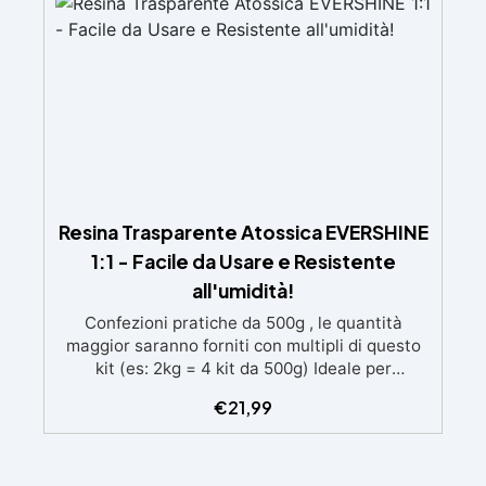
brillante
Resina Trasparente Atossica EVERSHINE
1:1 - Facile da Usare e Resistente
all'umidità!
Confezioni pratiche da 500g , le quantità
maggior saranno forniti con multipli di questo
kit (es: 2kg = 4 kit da 500g) Ideale per
principianti: a prova di errore, perfetta per chi
€
21,99
inizia. Sempre lucida: garantisce una finitura
brillante e uniforme in ogni condizione.
Facilissima da usare: rapporto di miscelazione
intuitivo basta mescolare i 2 componenti in