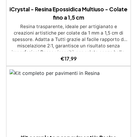
iCrystal - Resina Epossidica Multiuso - Colate
fino a 1,5 cm
Resina trasparente, ideale per artigianato e
creazioni artistiche per colate da 1 mm a 1,5 cm di
spessore. Adatta a Tutti grazie al facile rapporto di
miscelazione 2:1, garantisce un risultato senza
imperfezioni Bassa viscosità per colate senza bolle,
€
17,99
compatibile con legno, silicone, vetro, metallo e altri
materiali. Certificata post-catalisi atossica e sicura
per il contatto con la pelle, Bpa Free e senza Solventi
(Voc Free) Superficie lucida, autolivellante e con filtri
UV anti-ingiallimento per una finitura durevole e
brillante.