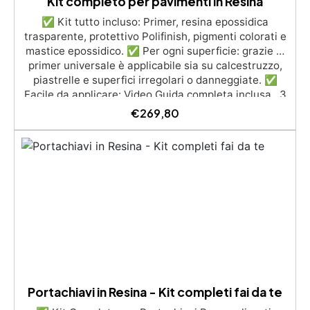
Kit completo per pavimenti in Resina
✅ Kit tutto incluso: Primer, resina epossidica
trasparente, protettivo Polifinish, pigmenti colorati e
mastice epossidico. ✅ Per ogni superficie: grazie al
primer universale è applicabile sia su calcestruzzo,
piastrelle e superfici irregolari o danneggiate. ✅
Facile da applicare: Video Guida completa inclusa, 3
semplici passaggi, dalla preparazione della superficie
€
269,80
alla finitura protettiva antigraffio. ✅ Risultati
professionali: Sistema autolivellante, resistente ai
raggi UV, duraturo e con finitura lucida o satinata. ✅
Personalizzabile: Disponibile in kit per metrature da
2m² a 100m², con una vasta gamma di pigmenti
selezionabili.
Portachiavi in Resina - Kit completi fai da te