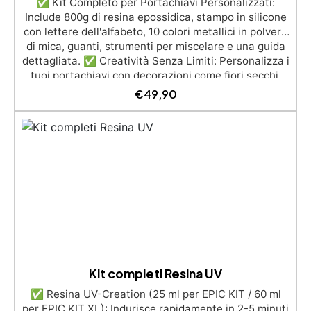
✅ Kit Completo per Portachiavi Personalizzati:
Include 800g di resina epossidica, stampo in silicone
con lettere dell'alfabeto, 10 colori metallici in polvere
di mica, guanti, strumenti per miscelare e una guida
dettagliata. ✅ Creatività Senza Limiti: Personalizza i
tuoi portachiavi con decorazioni come fiori secchi,
glitter o foglia d'oro per creare effetti speciali. ✅
€
49,90
Facile da Usare: La guida passo passo ti
accompagnerà in ogni fase, dalla miscelazione della
resina al versamento nei mold. ✅ Regali Unici: Crea
portachiavi personalizzati da regalare o da tenere
per te, con ogni lettera dell'alfabeto. ✅ Design
Originali: Sperimenta con colori vivaci, effetti
marmorizzati o galattici per rendere ogni portachiavi
un pezzo unico.
Kit completi Resina UV
✅ Resina UV-Creation (25 ml per EPIC KIT / 60 ml
per EPIC KIT XL): Indurisce rapidamente in 2-5 minuti