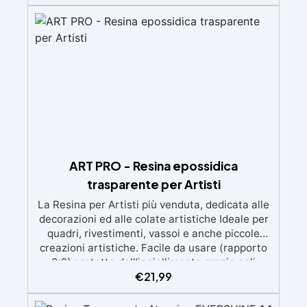
d'aria e ottenere finiture lisce. Sicura, atossica,
BPA/VOC free e certificata per il contatto
prolungato con la pelle.
ART PRO - Resina epossidica
trasparente per Artisti
La Resina per Artisti più venduta, dedicata alle
decorazioni ed alle colate artistiche Ideale per
quadri, rivestimenti, vassoi e anche piccole
creazioni artistiche. Facile da usare (rapporto
3:2) protetta dall’ingiallimento grazie agli
€
21,99
speciali filtri UV Formula densa : non cola via,
mantenendo i design precisi e puliti. Indurisce
in 12-24h garantendo una superficie lucida e