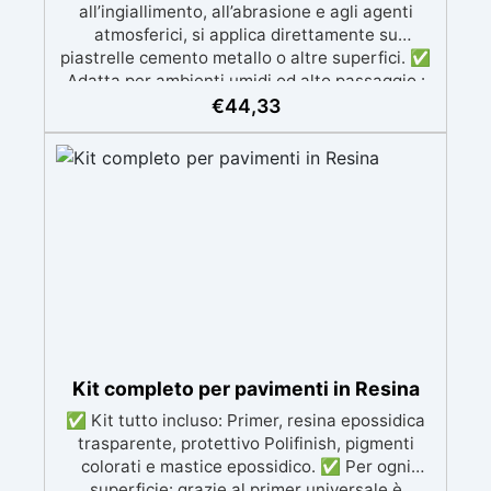
all’ingiallimento, all’abrasione e agli agenti
atmosferici, si applica direttamente su
piastrelle cemento metallo o altre superfici. ✅
Adatta per ambienti umidi od alto passaggio :
Formulazione Poliuretanica, ideale per ambienti
€
44,33
che richiedono la massima resistenza -
superiore alle resine epossidiche e vernici
classiche. ✅ Finitura versatile e
personalizzabile: Disponibile in qualsiasi colore,
con finitura lucida o satinata. Coprente in una
singola passata. ✅ Universale: Perfetta per
pavimentazioni , parcheggi esterni, magazzini
e , oltre a rivestimenti su acciaio
opportunamente preparato. ✅ Conformità e
sicurezza: Conforme al Regolamento Europeo
EU no. 305/2011 - Regolamento Europeo EU no.
574/2014 - Marcatura CE secondo EN 1504-2 e
Kit completo per pavimenti in Resina
relativa Dichiarazione di Prestazione (DoP) ✅
✅ Kit tutto incluso: Primer, resina epossidica
Facile da Usare, miscela i 2 componenti (2 : 1)
trasparente, protettivo Polifinish, pigmenti
comodamente predosati
colorati e mastice epossidico. ✅ Per ogni
superficie: grazie al primer universale è