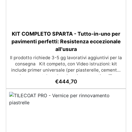
KIT COMPLETO SPARTA - Tutto-in-uno per
pavimenti perfetti: Resistenza eccezionale
all'usura
Il prodotto richiede 3-5 gg lavorativi aggiuntivi per la
consegna Kit competo, con Video istruzioni: kit
include primer universale (per piasterelle, cemento,
microcemento) resina rivestimento antigraffio,
€
444,70
pronto all'uso! Massima resistenza all'usura: il
sistema poliaspartico SPARTA offre una protezione
eccezionale contro graffi, agenti chimici e carichi
pesanti, ideale per ambienti ad alto traffico.​
Applicazione rapida e semplice: la formulazione ad
asciugatura veloce consente di completare l'intero
processo in un solo giorno, anche per utenti non
professionisti.​ Finitura estetica personalizzabile:
inclusi paillettes decorativi per creare pavimenti con