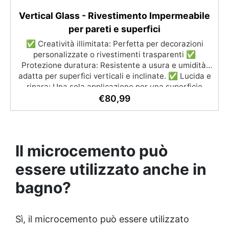
Vertical Glass - Rivestimento Impermeabile
per pareti e superfici
✅ Creatività illimitata: Perfetta per decorazioni
personalizzate o rivestimenti trasparenti ✅
Protezione duratura: Resistente a usura e umidità,
adatta per superfici verticali e inclinate. ✅ Lucida e
ripara: Una sola applicazione per una superficie
brillante, liscia e protetta dalle infiltrazioni ✅
€
80,99
Colorazione personalizzabile: Compatibile con
coloranti e polveri metalliche per effetti cromatici
unici. ✅ Facile da applicare: Priva di solventi e
inodore, con 1 kg ricopre circa 1 m2 (1 mm di
Il microcemento può
spessore) La confezione contiene: Vertical Glass A 2
kg + 1.4 kg Vertical Glass B
essere utilizzato anche in
bagno?
Sì, il microcemento può essere utilizzato