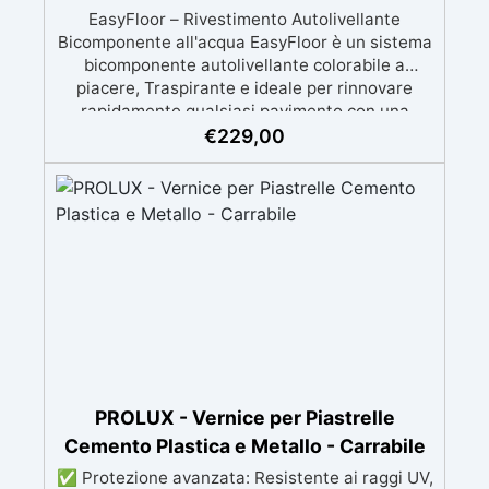
EasyFloor – Rivestimento Autolivellante
Bicomponente all'acqua EasyFloor è un sistema
bicomponente autolivellante colorabile a
piacere, Traspirante e ideale per rinnovare
rapidamente qualsiasi pavimento con una
finitura resistente, uniforme e personalizzabile.
€
229,00
Si applica facilmente a rullo e aderisce anche
su superfici difficili anche verticali. Riempie
crepe e irregolarità del pavimento.
Rinnovandolo con una sola passata. 🔹 Senza
demolizioni, su qualsiasi superficie edile:
piastrelle, cemento, cotto, calcestruzzo.🔹
Perfetta adesione anche su superfici umide,
irregolari o danneggiate.🔹 Colorabile a piacere
si applica con un semplice ruolo o pennello🔹
Resistente al calpestio ed anche carrabile (2
mani).🔹 Asciugatura rapida: già calpestabile il
giorno successivo
PROLUX - Vernice per Piastrelle
Cemento Plastica e Metallo - Carrabile
✅ Protezione avanzata: Resistente ai raggi UV,