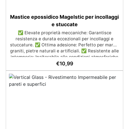
Mastice epossidico Magelstic per incollaggi
e stuccate
✅ Elevate proprietà meccaniche: Garantisce
resistenza e durata eccezionali per incollaggi e
stuccature. ✅ Ottima adesione: Perfetto per marmi,
graniti, pietre naturali e artificiali. ✅ Resistente alle
intemperie: Inalterabile alle condizioni atmosferiche
e resistente agli UV. ✅ Applicazioni verticali: Ideale
€
10,99
per applicazioni verticali, senza rischio di colature.
✅ Facile da usare: Miscelazione semplice con
rapporto 100:50 per risultati ottimali.